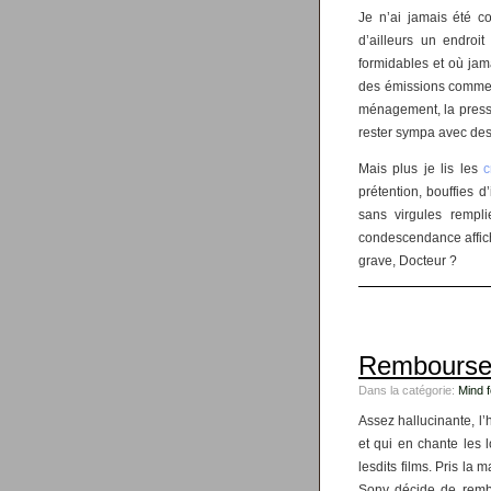
Je n’ai jamais été c
d’ailleurs un endroi
formidables et où jama
des émissions comm
ménagement, la presse
rester sympa avec des 
Mais plus je lis les
c
prétention, bouffies d
sans virgules rempl
condescendance affiché
grave, Docteur ?
Rembourse
Dans la catégorie:
Mind 
Assez hallucinante, l’
et qui en chante les 
lesdits films. Pris la 
Sony décide de rembou