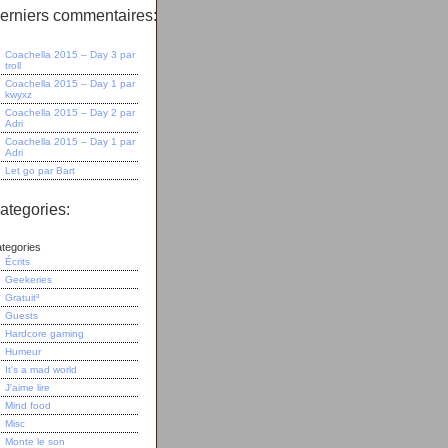
erniers commentaires:
Coachella 2015 – Day 3
par
troll
Coachella 2015 – Day 1
par
kwyxz
Coachella 2015 – Day 2
par
Adri
Coachella 2015 – Day 1
par
Adri
Let go
par
Bart
ategories:
tegories
Écrits
Geekeries
Gratuit³
Guests
Hardcore gaming
Humeur
It's a mad world
J'aime lire
Mind food
Misc
Monte le son