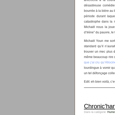
anicroche à la court
désastreuse comédie 
bourrée à la bière au 
période durant laquel
catastrophe dans la 
Michaël nous la joue
d’Irène” du pauvre, le 
Michaël Youn me sort 
standard qu’il n’aurait
trouver un mec plus 
même beaucoup rire c
que j’ai cru qu’Alloci
lourdingue à vomir qu’i
un tel défonçage collec
Edit: eh bien voilà, c’
Chronic’ha
Dans la catégorie:
Hume