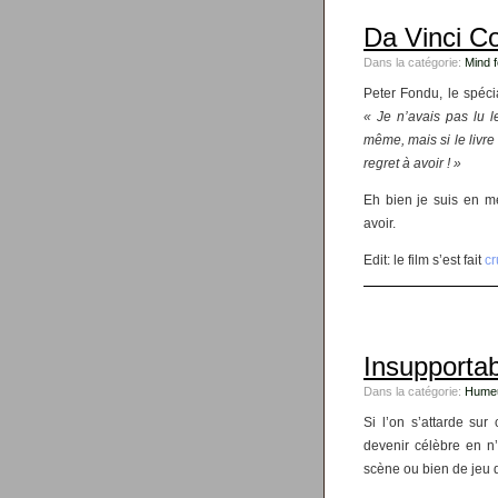
Da Vinci Co
Dans la catégorie:
Mind 
Peter Fondu, le spéc
« Je n’avais pas lu 
même, mais si le livr
regret à avoir ! »
Eh bien je suis en me
avoir.
Edit: le film s’est fait
cr
Insupportab
Dans la catégorie:
Hume
Si l’on s’attarde sur
devenir célèbre en n’
scène ou bien de jeu d