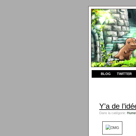
BLOG
TWITTER
Y’a de l’idé
Dans la catégorie:
Hume