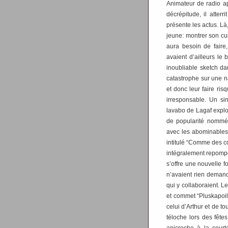
Animateur de radio a
décrépitude, il atterr
présente les actus. Là
jeune: montrer son cu
aura besoin de fair
avaient d’ailleurs l
inoubliable sketch da
catastrophe sur une na
et donc leur faire ris
irresponsable. Un si
lavabo de Lagaf explo
de popularité nommé
avec les abominables
intitulé “Comme des c
intégralement repompé
s’offre une nouvelle 
n’avaient rien demand
qui y collaboraient. 
et commet “Pluskapoil”
celui d’Arthur et de to
téloche lors des fête