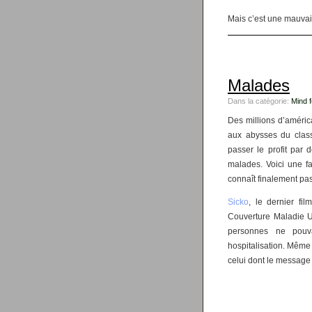
Mais c’est une mauvai
Malades
Dans la catégorie:
Mind 
Des millions d’améric
aux abysses du clas
passer le profit par 
malades. Voici une f
connaît finalement pas 
Sicko
, le dernier fi
Couverture Maladie Un
personnes ne pouva
hospitalisation. Même 
celui dont le message