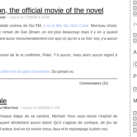
n, the official movie of the novel
food
— kwyxz le 17/05/06 à 14:09
J'
ialiste cinéma de Oui FM,
a vu le film Da Vinci Code
. Morceau choisi:
le roman de Dan Brown, on est plus beaucoup mais il y en a quand
e est aussi monumentalement con que ce qu’on a vu hier soir, y’a aucun
A
sure de te le confirmer, Peter. Y’a aucun, mais alors aucun regret à
ucifier lors du gala d’ouverture
. Du jamais vu.
P
Commentaires (31)
le
M
ur
,
Mind food
— kwyxz le 10/02/06 à 3:04
 chaque étape de sa carrière, Michaël Youn aura réussi l’exploit de
ayant strictement aucun talent. Qu’il s’agisse de comique, de jeu de
’acteur, tout en lui sonne creux, faux et le repompage à plein nez.