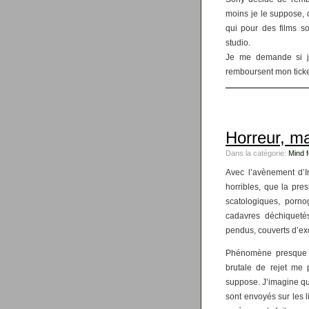
moins je le suppose, 
qui pour des films so
studio.
Je me demande si je
remboursent mon ticket 
Horreur, m
Dans la catégorie:
Mind 
Avec l’avènement d’I
horribles, que la pre
scatologiques, porno
cadavres déchiqueté
pendus, couverts d’ex
Phénomène presque i
brutale de rejet me 
suppose. J’imagine qu’
sont envoyés sur les l