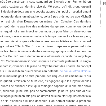
près être passé par la case standard sur Skyrock et un Fun tombé en
R
it après casting au Morning Live de M6 parce qu’il dit prout lorsqu’il
, il devient en deux ans une vedette auprès d’un public majoritairement
l et gueuler dans un mégaphone, voilà à peu près tout ce que Michaël
e, on est loin d’un Desproges ou même d’un Coluche. Ces derniers
e bon goût de ne pas être des malades dangereux, comme lors de cet
ns lequel notre ami invective des motards pour faire un demi-tour en
tionale, rouler comme un malade le temps que les flics le rattrappent,
quer leur vie ainsi que celle des autres automobilistes en bon connard
ngle intitulé “Stach Stach” dont le niveau dépasse à peine celui du
se les charts. Après une daube cinématographique surfant sur sa cote
e “La Beuze”, Youn démontre une étonnante capacité de recyclage
 “11 Commandements” pour lesquels il interprète justement un single
onnards”, clone fini à la pisse de “My Sharona” des Knacks. Au concept
 sur Jackass bien que l’animal s’en défende,
ce nouvel étron filmique
fois le mauvais goût de faire prendre des risques à des malheureux qui
é quand l’émission de MTV, elle, n’engageait que les joyeux débiles
Le succès de Michaël est tel qu’il s’imagine capable d’un one man show
, sur lequel je ne ferai pas de commentaire: je ne l’ai pas plus vu que
ute façon je ne m’en fais pas, on devrait se le bouffer régulièrement à la
s de fin d’années d’ici une décennie. L’an dernier survint la première