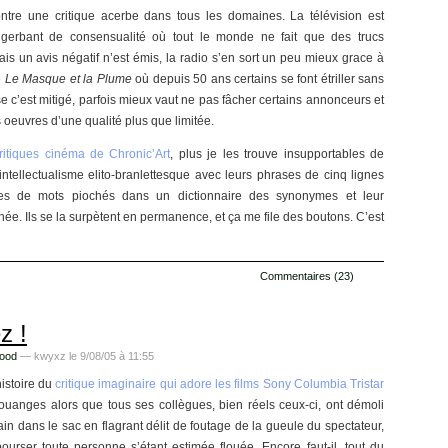
ontre une critique acerbe dans tous les domaines. La télévision est
t gerbant de consensualité où tout le monde ne fait que des trucs
is un avis négatif n’est émis, la radio s’en sort un peu mieux grace à
e
Le Masque et la Plume
où depuis 50 ans certains se font étriller sans
 c’est mitigé, parfois mieux vaut ne pas fâcher certains annonceurs et
oeuvres d’une qualité plus que limitée.
ritiques cinéma de Chronic’Art
, plus je les trouve insupportables de
’intellectualisme elito-branlettesque avec leurs phrases de cinq lignes
ies de mots piochés dans un dictionnaire des synonymes et leur
e. Ils se la surpètent en permanence, et ça me file des boutons. C’est
Commentaires (23)
z !
food
— kwyxz le 9/08/05 à 11:55
histoire du
critique imaginaire qui adore les films Sony Columbia Tristar
louanges alors que tous ses collègues, bien réels ceux-ci, ont démoli
main dans le sac en flagrant délit de foutage de la gueule du spectateur,
rser toute personne s’étant estimée flouée. Encore faut-il, tout du