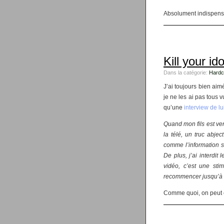
Absolument indispens
Kill your ido
Dans la catégorie:
Hardc
J’ai toujours bien aim
je ne les ai pas tous 
qu’une
interview de l
Quand mon fils est ven
la télé, un truc abje
comme l’information su
De plus, j’ai interdit
vidéo, c’est une sti
recommencer jusqu’à 
Comme quoi, on peut êt