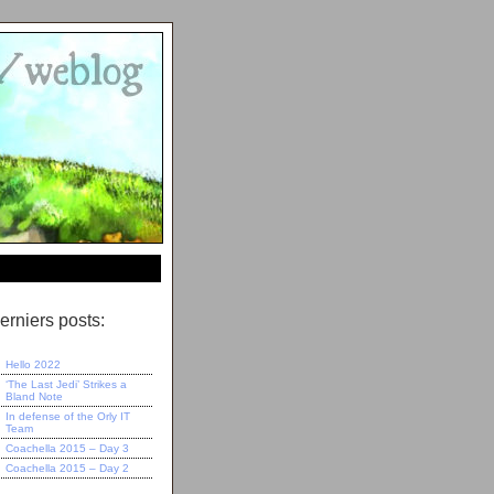
erniers posts:
Hello 2022
‘The Last Jedi’ Strikes a
Bland Note
In defense of the Orly IT
Team
Coachella 2015 – Day 3
Coachella 2015 – Day 2