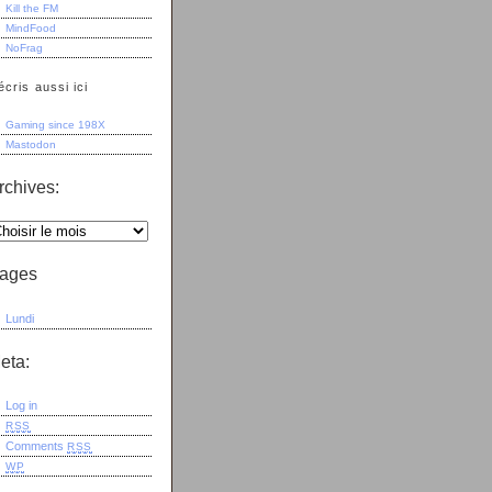
Kill the FM
MindFood
NoFrag
écris aussi ici
Gaming since 198X
Mastodon
rchives:
ages
Lundi
eta:
Log in
RSS
Comments
RSS
WP