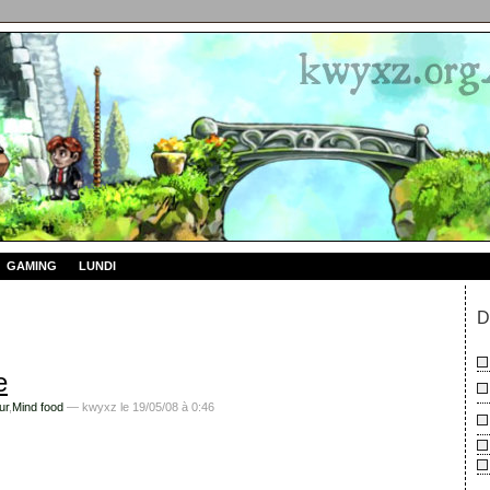
GAMING
LUNDI
D
e
ur
,
Mind food
— kwyxz le 19/05/08 à 0:46