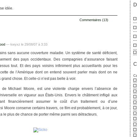
D
se idée.
Commentaires (13)
food
— kwyxz le 29/08/07 à 3:33
ains sans aucune couverture maladie. Un système de santé déficient,
sement des pays occidentaux. Des compagnies d’assurance faisant
C
dessus tout. Et des pays voisins infiniment plus accueillants pour les
acette de l’Amérique dont on entend souvent parler mais dont on ne
Ca
grand chose. Et celle-ci n’est pas belle à voir.
lm de Michael Moore, est une violente charge envers l’absence de
iverselle en vigueur aux États-Unis. Envers le châtiment infligé aux
nt financièrement assumer le coût d’un traitement ou d’une
si Moore conserve certains travers, ce film est probablement, à ce jour,
 a le plus de chance de porter même parmi ses détracteurs.