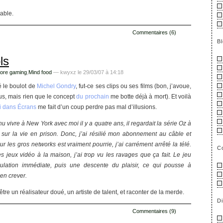
able.
Commentaires (6)
B
ls
ore gaming
,
Mind food
— kwyxz le 29/03/07 à 14:18
é le boulot de
Michel Gondry
, fut-ce ses clips ou ses films (bon, j’avoue,
vus, mais rien que le concept
du prochain
me botte déjà à mort). Et voilà
ui dans Écrans
me fait d’un coup perdre pas mal d’illusions.
u vivre à New York avec moi il y a quatre ans, il regardait la série Oz à
ct sur la vie en prison. Donc, j’ai résilié mon abonnement au câble et
r les gros networks est vraiment pourrie, j’ai carrément arrêté la télé.
C
 les jeux vidéo à la maison, j’ai trop vu les ravages que ça fait. Le jeu
mulation immédiate, puis une descente du plaisir, ce qui pousse à
en crever.
re un réalisateur doué, un artiste de talent, et raconter de la merde.
D
Commentaires (9)