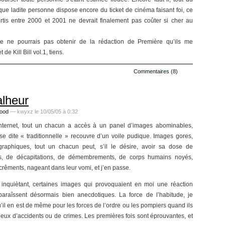
que ladite personne dispose encore du ticket de cinéma faisant foi, ce
rtis entre 2000 et 2001 ne devrait finalement pas coûter si cher au
 ne pourrais pas obtenir de la rédaction de Première qu’ils me
de Kill Bill vol.1, tiens.
Commentaires (8)
alheur
food
— kwyxz le 10/05/05 à 0:32
nternet, tout un chacun a accès à un panel d’images abominables,
sse dite « traditionnelle » recouvre d’un voile pudique. Images gores,
graphiques, tout un chacun peut, s’il le désire, avoir sa dose de
s, de décapitations, de démembrements, de corps humains noyés,
crêments, nageant dans leur vomi, et j’en passe.
nquiètant, certaines images qui provoquaient en moi une réaction
paraîssent désormais bien anecdotiques. La force de l’habitude, je
il en est de même pour les forces de l’ordre ou les pompiers quand ils
ieux d’accidents ou de crimes. Les premières fois sont éprouvantes, et