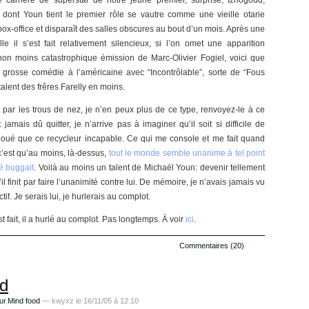
e carrière de superstar de notre jeune premier, surprise, Iznogoud,
dont Youn tient le premier rôle se vautre comme une vieille otarie
box-office et disparaît des salles obscures au bout d’un mois. Après une
le il s’est fait relativement silencieux, si l’on omet une apparition
non moins catastrophique émission de Marc-Olivier Fogiel, voici que
 grosse comédie à l’américaine avec “Incontrôlable”, sorte de “Fous
talent des frêres Farelly en moins.
par les trous de nez, je n’en peux plus de ce type, renvoyez-le à ce
 jamais dû quitter, je n’arrive pas à imaginer qu’il soit si difficile de
doué que ce recycleur incapable. Ce qui me console et me fait quand
’est qu’au moins, là-dessus,
tout le monde semble unanime à tel point
né buggait
. Voilà au moins un talent de Michaël Youn: devenir tellement
l finit par faire l’unanimité contre lui. De mémoire, je n’avais jamais vu
tif. Je serais lui, je hurlerais au complot.
est fait, il a hurlé au complot. Pas longtemps. À voir
ici
.
Commentaires (20)
rd
ur
,
Mind food
— kwyxz le 16/11/05 à 12:10