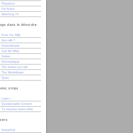
Playskool
Pol fiction
Watching TV
logs dans le désordre
Fuck You Billy
Got milk ?
Intraordinaire
Just Be Wise
Sskizo
Stochastique
The further you fall
The Wordslinger
Tyran
omic strips
Lapin !
Questionable Content
Tu mourras moins bête
ivers
GameKult