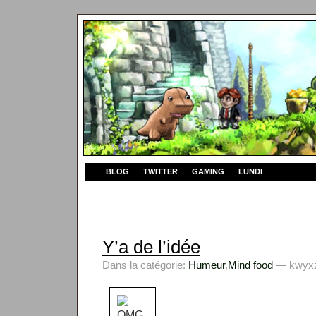
BLOG
TWITTER
GAMING
LUNDI
Y’a de l’idée
Dans la catégorie:
Humeur
,
Mind food
— kwyxz 