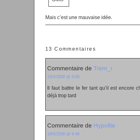
Mais c’est une mauvaise idée.
13 Commentaires
Commentaire de
Trem_r
19/5/2008 @ 9:09
Il faut battre le fer tant qu’il est encor
déjà trop tard
Commentaire de
Hypolite
19/5/2008 @ 9:49