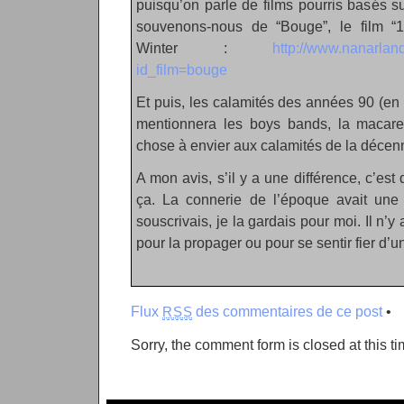
puisqu’on parle de films pourris basés 
souvenons-nous de “Bouge”, le film 
Winter :
http://www.nanarla
id_film=bouge
Et puis, les calamités des années 90 (en 
mentionnera les boys bands, la macare
chose à envier aux calamités de la décenn
A mon avis, s’il y a une différence, c’est
ça. La connerie de l’époque avait une 
souscrivais, je la gardais pour moi. Il n’
pour la propager ou pour se sentir fier d’u
Flux
des commentaires de ce post
•
RSS
Sorry, the comment form is closed at this ti