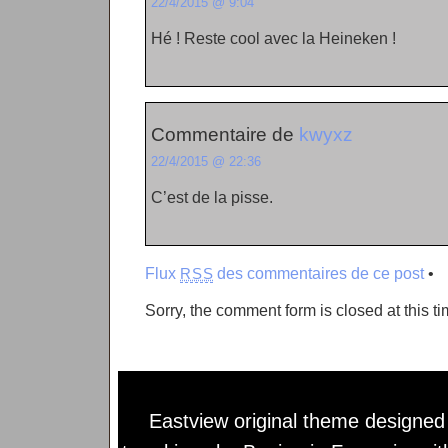
22/4/2015 @ 9:04
Hé ! Reste cool avec la Heineken !
Commentaire de
kwyxz
22/4/2015 @ 22:36
C’est de la pisse.
Flux
des commentaires de ce post
•
RSS
Sorry, the comment form is closed at this ti
Eastview original theme designe