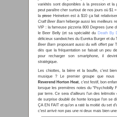
variétés sont disponibles à la pression et la
peut paraître cher surtout de nos jours où $1 
la
pisse
Heineken est à $10 ça fait relativiser
Craft Beer Barn
héberge aussi les meilleurs re
VIP : la fameuse pizzeria 800 Degrees (une d
le Beer Belly (et sa spécialité du
Death By 
délicieux sandwiches du Eureka Burger et du
Beer Barn
proposant aussi du wifi offert par 
dès que la fréquentation se faisait un peu de
pour recharger son smartphone, il devi
stratégique.
Les chiottes, la bière et la bouffe, c’est bie
musique ? Le premier groupe que nous al
Reverend Horton Heat
, c’est festif, bon enfa
lorsque les premières notes du “Psychobilly F
par terre. Ce sera d’ailleurs l’un des leitmoti
de surprise doublé de honte lorsque l’on s
ÇA EN FAIT et qu’on a raté la moitié du set d’un
c’est arrivé non pas une ni deux mais bien u