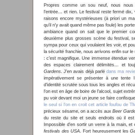
Propres comme un sou neuf, nous nous 
l’entrée… et rien. Le festival reste fermé dix,
raisons encore mystérieuses (à priori un ma
qu’il n’y avait quand même pas foule) les port
ambiance quand on sait que le premier conc
deuxième plus grosses scène du festival, s
sympa pour ceux qui voulaient les voir, et po
la sécurité franchie, nous arrivons enfin sur le 
: c’est magnifique. Une immense étendue ver
des espaces clairement délimités… et to
Gardens
. J’en avais déjà parlé
dans ma revi
impérativement se présenter à une tente 
d’identité scrutée sous tous les angles et réc
l’on est en âge de boire de l’alcool, sujet ext
pu voir devant moi un jeune se faire confisqu
le seul si l’on en croit cet article foufou de 
précieux sésame, on a accès aux
Beer Gard
du reste du site et seuls endroits où il est 
Impossible d’en sortir un verre à la main, 
festivals des USA
. Fort heureusement les
Ga