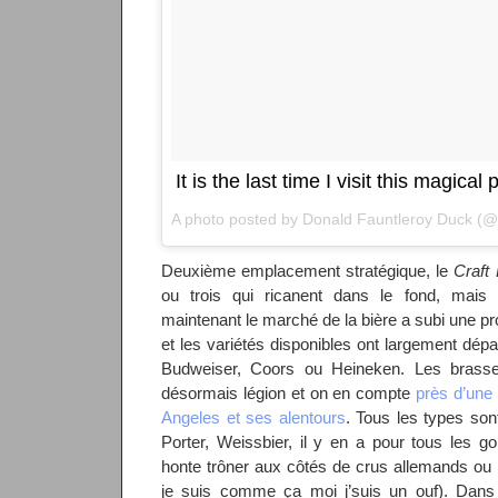
It is the last time I visit this magica
A photo posted by Donald Fauntleroy Duck (
Deuxième emplacement stratégique, le
Craft
ou trois qui ricanent dans le fond, mais
maintenant le marché de la bière a subi une p
et les variétés disponibles ont largement dép
Budweiser, Coors ou Heineken. Les brasser
désormais légion et on en compte
près d’une
Angeles et ses alentours
. Tous les types sont
Porter, Weissbier, il y en a pour tous les g
honte trôner aux côtés de crus allemands ou be
je suis comme ça moi j’suis un ouf). Dan