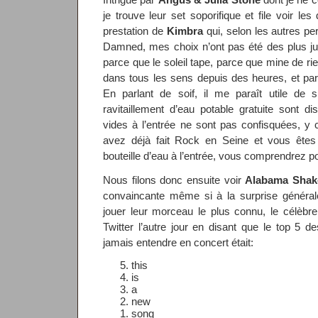
je trouve leur set soporifique et file voir l
prestation de
Kimbra
qui, selon les autres pe
Damned, mes choix n’ont pas été des plus ju
parce que le soleil tape, parce que mine de
dans tous les sens depuis des heures, et parc
En parlant de soif, il me paraît utile de 
ravitaillement d’eau potable gratuite sont di
vides à l’entrée ne sont pas confisquées, y
avez déjà fait Rock en Seine et vous êtes 
bouteille d’eau à l’entrée, vous comprendrez po
Nous filons donc ensuite voir
Alabama Shak
convaincante même si à la surprise général
jouer leur morceau le plus connu, le célèbre
Twitter l’autre jour en disant que le top 5
jamais entendre en concert était:
this
is
a
new
song