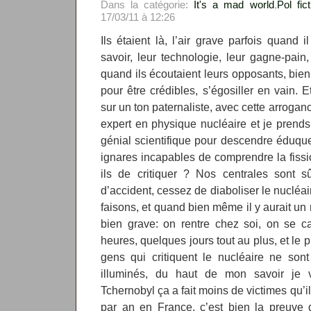
Dans la catégorie:
It's a mad world
,
Pol fict
17/03/11 à 12:26
Ils étaient là, l’air grave parfois quand i
savoir, leur technologie, leur gagne-pai
quand ils écoutaient leurs opposants, bien
pour être crédibles, s’égosiller en vain. Et
sur un ton paternaliste, avec cette arroganc
expert en physique nucléaire et je prend
génial scientifique pour descendre éduquer
ignares incapables de comprendre la fissi
ils de critiquer ? Nos centrales sont s
d’accident, cessez de diaboliser le nucléa
faisons, et quand bien même il y aurait un 
bien grave: on rentre chez soi, on se ca
heures, quelques jours tout au plus, et le 
gens qui critiquent le nucléaire ne son
illuminés, du haut de mon savoir je vo
Tchernobyl ça a fait moins de victimes qu’il
par an en France, c’est bien la preuve 