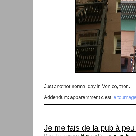
Just another normal day in Venice, then.
Addendum: apparemment c’est
le tournag
Je me fais de la pub à peu 
Dans la catégorie:
Humeur
,
It's a mad world
— k