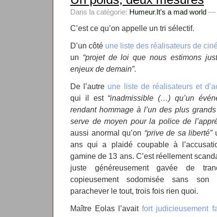
Dans la catégorie:
Humeur
,
It's a mad world
— k
C’est ce qu’on appelle un tri sélectif.
D’un côté
une liste des réalisateurs de ci
un
“projet de loi que nous estimons jus
enjeux de demain”
.
De l’autre
une liste de réalisateurs et d
qui il est
“inadmissible (…) qu’un événem
rendant hommage à l’un des plus grands 
serve de moyen pour la police de l’appr
aussi anormal qu’on
“prive de sa liberté”
u
ans qui a plaidé coupable à l’accusat
gamine de 13 ans. C’est réellement scandale
juste généreusement gavée de tranqu
copieusement sodomisée sans son c
parachever le tout, trois fois rien quoi.
Maître Eolas l’avait
fort judicieusement f