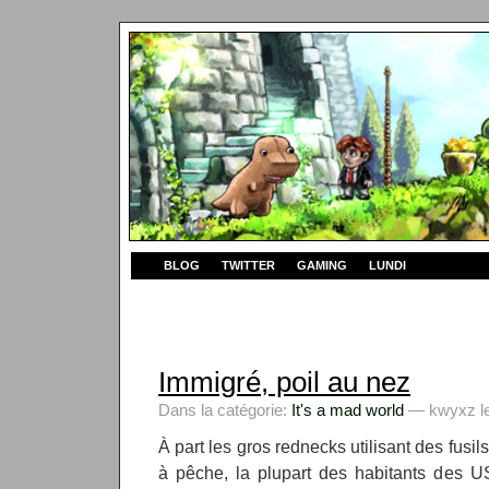
BLOG
TWITTER
GAMING
LUNDI
Immigré, poil au nez
Dans la catégorie:
It's a mad world
— kwyxz le
À part les gros rednecks utilisant des fus
à pêche, la plupart des habitants des US