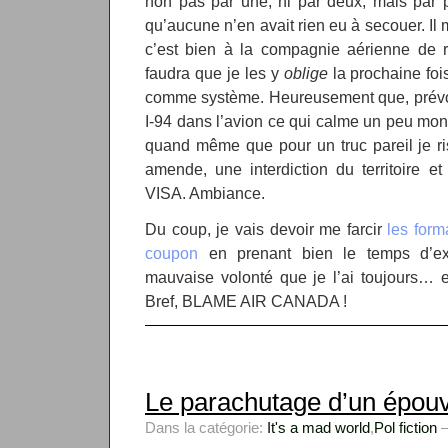
non pas par une, ni par deux, mais par 
qu’aucune n’en avait rien eu à secouer. Il
c’est bien à la compagnie aérienne de r
faudra que je les y
oblige
la prochaine foi
comme système. Heureusement que, prévoy
I-94 dans l’avion ce qui calme un peu mon 
quand même que pour un truc pareil je risq
amende, une interdiction du territoire 
VISA. Ambiance.
Du coup, je vais devoir me farcir
les form
coupon
en prenant bien le temps d’ex
mauvaise volonté que je l’ai toujours… et 
Bref, BLAME AIR CANADA !
Le parachutage d’un épouv
Dans la catégorie:
It's a mad world
,
Pol fiction
—