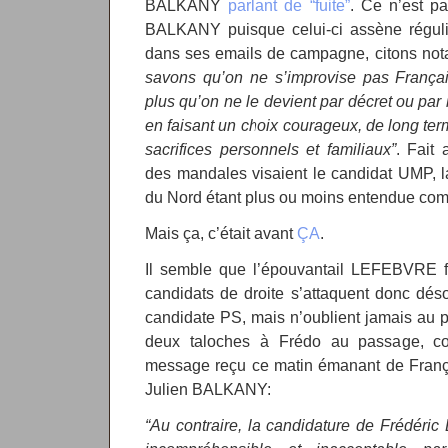
BALKANY
parlant de “fuite”
. Ce n’est p
BALKANY puisque celui-ci assène réguli
dans ses emails de campagne, citons n
savons qu’on ne s’improvise pas França
plus qu’on ne le devient par décret ou par 
en faisant un choix courageux, de long ter
sacrifices personnels et familiaux”
. Fait 
des mandales visaient le candidat UMP, l
du Nord étant plus ou moins entendue comm
Mais ça, c’était avant
ÇA
.
Il semble que l’épouvantail LEFEBVRE fo
candidats de droite s’attaquent donc déso
candidate PS, mais n’oublient jamais au 
deux taloches à Frédo au passage, co
message reçu ce matin émanant de Fran
Julien BALKANY:
“Au contraire, la candidature de Frédéric 