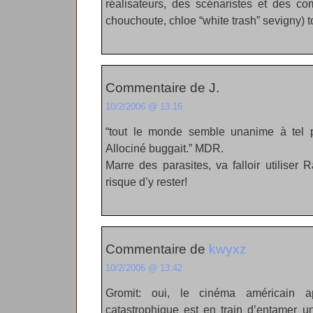
réalisateurs, des scénaristes et des co
chouchoute, chloe “white trash” sevigny) to
Commentaire de J.
10/2/2006 @ 13:16
“tout le monde semble unanime à tel 
Allociné buggait.” MDR.
Marre des parasites, va falloir utiliser 
risque d’y rester!
Commentaire de
kwyxz
10/2/2006 @ 13:42
Gromit: oui, le cinéma américain 
catastrophique est en train d’entamer un