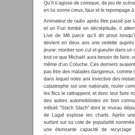
Qu’il s’agisse de comique, de jeu de scène 
en lui sonne creux, faux et le repompage à 
Animateur de radio après être passé par 
et un Fun tombé en décrépitude, il atter
Live de M6 parce qu’il dit prout lorsqu’i
devient en deux ans une vedette auprès 
jeune: montrer son cul et gueuler dans un
tout ce que Michaël aura besoin de faire, 
même d’un Coluche. Ces derniers avaient 
pas être des malades dangereux, comme lo
dans lequel notre ami invective des motard
catastrophe sur une nationale, rouler c
les flics le rattrappent, et donc leur faire r
des autres automobilistes en bon connar
intitulé “Stach Stach” dont le niveau dép
de Lagaf explose les charts. Après un
surfant sur sa cote de popularité nommé
une étonnante capacité de recyclage 