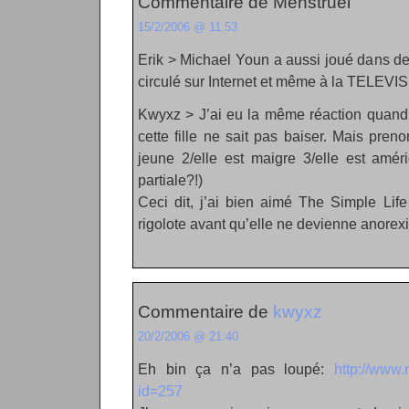
Commentaire de Menstruel
15/2/2006 @ 11:53
Erik > Michael Youn a aussi joué dans de
circulé sur Internet et même à la TELEVI
Kwyxz > J’ai eu la même réaction quand j
cette fille ne sait pas baiser. Mais pre
jeune 2/elle est maigre 3/elle est amér
partiale?!)
Ceci dit, j’ai bien aimé The Simple Life
rigolote avant qu’elle ne devienne anorex
Commentaire de
kwyxz
20/2/2006 @ 21:40
Eh bin ça n’a pas loupé:
http://www
id=257