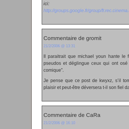
ici:
http://groups.google.fr/group/fr.rec.cine
Commentaire de gromit
21/2/2006 @ 13:31
Il paraitrait que michael youn hante le 
pseudos et déglingue ceux qui ont osé c
comique”.
Je pense que ce post de kwyxz, s’il tom
plaisir et peut-être déversera t-il son fiel
Commentaire de CaRa
21/2/2006 @ 16:10