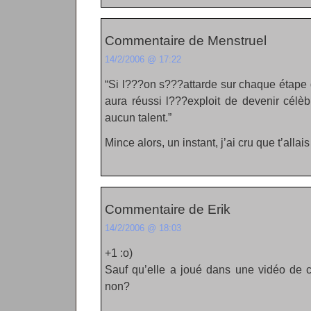
Commentaire de Menstruel
14/2/2006 @ 17:22
“Si l???on s???attarde sur chaque étape 
aura réussi l???exploit de devenir célè
aucun talent.”
Mince alors, un instant, j’ai cru que t’allai
Commentaire de Erik
14/2/2006 @ 18:03
+1 :o)
Sauf qu’elle a joué dans une vidéo de cu
non?