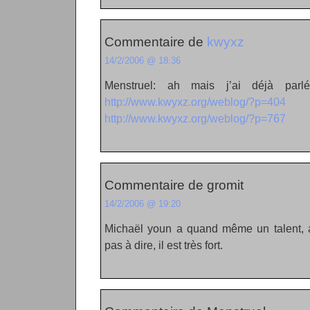
Commentaire de
kwyxz
14/2/2006 @ 18:36
Menstruel: ah mais j’ai déjà parl
http://www.kwyxz.org/weblog/?p=404
e
http://www.kwyxz.org/weblog/?p=767
Commentaire de gromit
14/2/2006 @ 19:20
Michaël youn a quand même un talent, a
pas à dire, il est très fort.