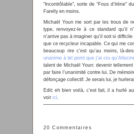
“Incontrôlable”, sorte de “Fous d’Irène” du
Farelly en moins.
Michaël Youn me sort par les trous de n
type, renvoyez-le à ce standard qu’il n’
n’arrive pas à imaginer qu’il soit si diffici
que ce recycleur incapable. Ce qui me co
beaucoup rire c’est qu’au moins, là-de
unanime à tel point que j’ai cru qu’Allocin
talent de Michaël Youn: devenir tellement l
par faire l’unanimité contre lui. De mémoir
défonçage collectif. Je serais lui, je hurler
Edit: eh bien voilà, c’est fait, il a hurlé
voir
ici
.
20 Commentaires