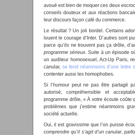
avoué est bien de moquer ces deux escroc
conseils douteux et aux réactions bancale
leur discours façon café du commerce.
Le résultat ? Un joli bordel. Certains ador
louent le courage d’Inter. D’autres sont p
parce qu’ils ne trouvent pas ça drôle, d’
programme sérieux
. Suite à un épisode o
un auditeur homosexuel, Act-Up Paris, rec
canular,
se fend néammoins d’une lettre 
contenter aussi les homophobes.
Si l’humour peut ne pas être partagé par 
autorisé, compréhensible et accepta
programme drôle, « À votre écoute coûte q
problèmes que j’estime néammoins grav
société actuelle.
Oui, il est gravissime que l’on puisse éco
comprendre qu’il s’agit d’un canular
, parf