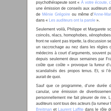
psychothérapeute sont «
À votre écoute, 
une émission de conseils aux auditeurs d
de
Ménie Grégoire
ou même d’
Anne-Mar
dans «
Les auditeurs ont la parole
».
Seulement voilà, Philippe et Margarete s
coincés, réacs, homophobes, xénophobes e
front ne valent pas tripette, la discussion
un raccrochage au nez dans les règles de
médecins à court d’arguments, souvent par 
depuis seulement deux semaines par Fran
coûte que coûte » provoque la fureur d’u
scandalisés des propos tenus. Et, si l’ém
aurait de quoi.
Sauf que ce programme, d’une durée d’
canular, une émission de divertissemen
personnellement me fait pleurer de rire. 
auditeurs sont tous des acteurs (la rumeur 
Breitman
et
Laurent Laffite
dans le rôle d