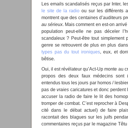
Les emails scandalisés reçus par Inter, l
le site de la radio
ou sur les différents a
montrent que des centaines d’auditeurs pr
au sérieux
. Mais comment en est-on arrivé
population peut-elle ne pas déceler l’
scandaleux ? Peut-être tout simplement 
genre se retrouvent de plus en plus dans
types pas du tout ironiques
, eux, et don
bêtise.
Oui, il est révélateur qu’Act-Up monte au 
propos des deux faux médecins sont
entendus tous les jours par homos / lesbienn
pas de
vraies
caricatures et donc perdent 
accuser la radio de faire le lit des hom
tromper de combat. C’est reprocher à De
cité dans le débat actuel) de faire plais
racontait des blagues sur les juifs penda
commentaires reçus par le magazine Têtu s