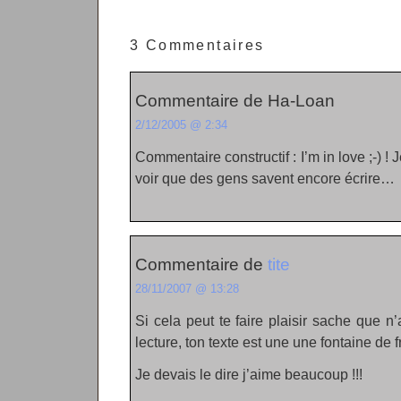
3 Commentaires
Commentaire de Ha-Loan
2/12/2005 @ 2:34
Commentaire constructif : I’m in love ;-) !
voir que des gens savent encore écrire…
Commentaire de
tite
28/11/2007 @ 13:28
Si cela peut te faire plaisir sache que
lecture, ton texte est une une fontaine de 
Je devais le dire j’aime beaucoup !!!