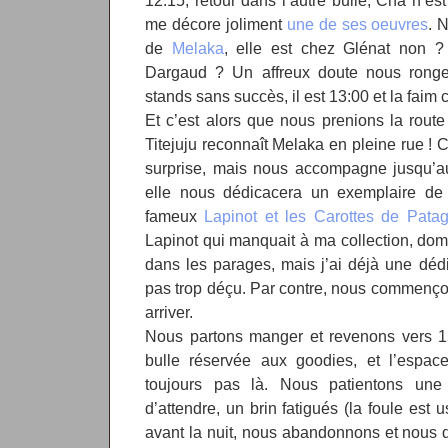
12:15, retour dans l’autre bulle, Cha n’es
me décore joliment
une de ses oeuvres
. 
de
Melaka
, elle est chez Glénat non
Dargaud ? Un affreux doute nous ronge
stands sans succès, il est 13:00 et la faim 
Et c’est alors que nous prenions la rout
Titejuju reconnaît Melaka en pleine rue ! 
surprise, mais nous accompagne jusqu’
elle nous dédicacera un exemplaire d
fameux
Lapinot et les Carottes de Pata
Lapinot qui manquait à ma collection, do
dans les parages, mais j’ai déjà une déd
pas trop déçu. Par contre, nous commenço
arriver.
Nous partons manger et revenons vers 15
bulle réservée aux goodies, et l’espace
toujours pas là. Nous patientons une
d’attendre, un brin fatigués (la foule est 
avant la nuit, nous abandonnons et nous di