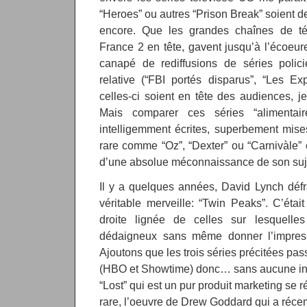
“Heroes” ou autres “Prison Break” soient d
encore. Que les grandes chaînes de tél
France 2 en tête, gavent jusqu’à l’écoeur
canapé de rediffusions de séries policiè
relative (“FBI portés disparus”, “Les Ex
celles-ci soient en tête des audiences, 
Mais comparer ces séries “alimentai
intelligemment écrites, superbement mise
rare comme “Oz”, “Dexter” ou “Carnivàle” c
d’une absolue méconnaissance de son suj
Il y a quelques années, David Lynch défr
véritable merveille: “Twin Peaks”. C’étai
droite lignée de celles sur lesquelle
dédaigneux sans même donner l’impressi
Ajoutons que les trois séries précitées pa
(HBO et Showtime) donc… sans aucune inte
“Lost” qui est un pur produit marketing se r
rare, l’oeuvre de Drew Goddard qui a récem