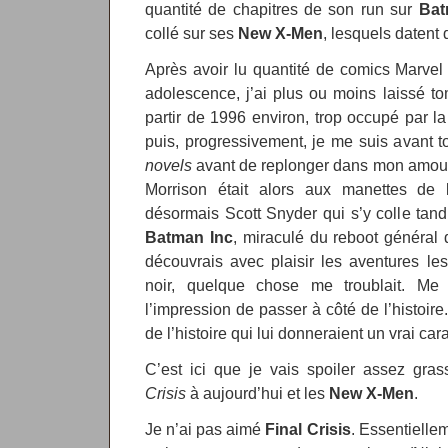
quantité de chapitres de son run sur
Ba
collé sur ses
New X-Men
, lesquels datent
Après avoir lu quantité de comics Marve
adolescence, j’ai plus ou moins laissé 
partir de 1996 environ, trop occupé par 
puis, progressivement, je me suis avant 
novels
avant de replonger dans mon amour
Morrison était alors aux manettes de l
désormais Scott Snyder qui s’y colle tan
Batman Inc
, miraculé du reboot général
découvrais avec plaisir les aventures le
noir, quelque chose me troublait. Me p
l’impression de passer à côté de l’histoire
de l’histoire qui lui donneraient un vrai car
C’est ici que je vais spoiler assez gr
Crisis
à aujourd’hui et les
New X-Men
.
Je n’ai pas aimé
Final Crisis
. Essentielle