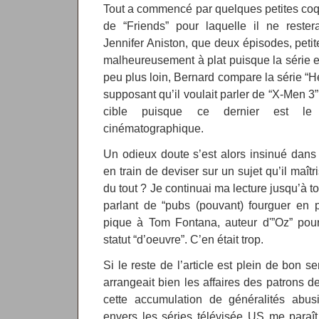
Tout a commencé par quelques petites coquil
de “Friends” pour laquelle il ne rester
Jennifer Aniston, que deux épisodes, peti
malheureusement à plat puisque la série 
peu plus loin, Bernard compare la série “H
supposant qu’il voulait parler de “X-Men 3”
cible puisque ce dernier est le t
cinématographique.
Un odieux doute s’est alors insinué dans m
en train de deviser sur un sujet qu’il maît
du tout ? Je continuai ma lecture jusqu’à 
parlant de “pubs (pouvant) fourguer en 
pique à Tom Fontana, auteur d'”Oz” pou
statut “d’oeuvre”. C’en était trop.
Si le reste de l’article est plein de bon se
arrangeait bien les affaires des patrons d
cette accumulation de généralités abusi
envers les séries télévisée US me paraît