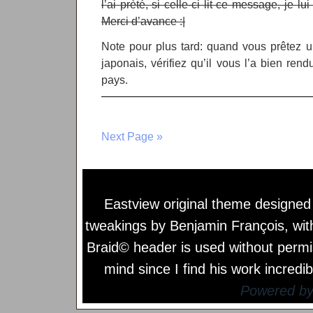
l’ai prèté, si celle-ci lit ce message, je lu
Merci d’avance :|
Note pour plus tard: quand vous prêtez 
japonais, vérifiez qu’il vous l’a bien ren
pays.
Next Page »
Eastview original theme designe
tweakings by
Benjamin François
, wi
Braid© header is used without permi
mind since I find his work incredib
Powered b