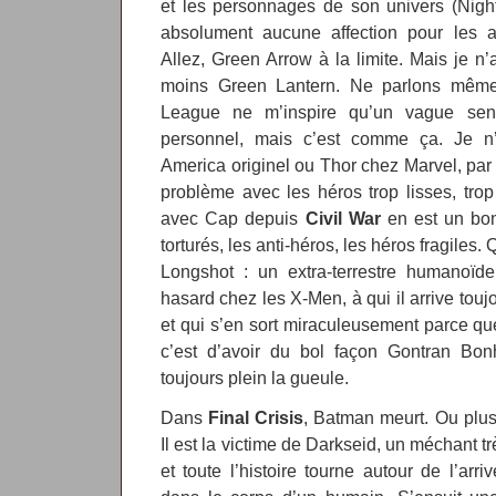
et les personnages de son univers (Nigh
absolument aucune affection pour les 
Allez, Green Arrow à la limite. Mais je 
moins Green Lantern. Ne parlons même
League ne m’inspire qu’un vague senti
personnel, mais c’est comme ça. Je n
America originel ou Thor chez Marvel, par 
problème avec les héros trop lisses, trop 
avec Cap depuis
Civil War
en est un bon
torturés, les anti-héros, les héros fragiles.
Longshot : un extra-terrestre humanoï
hasard chez les X-Men, à qui il arrive touj
et qui s’en sort miraculeusement parce qu
c’est d’avoir du bol façon Gontran Bonh
toujours plein la gueule.
Dans
Final Crisis
, Batman meurt. Ou plu
Il est la victime de Darkseid, un méchant t
et toute l’histoire tourne autour de l’arr