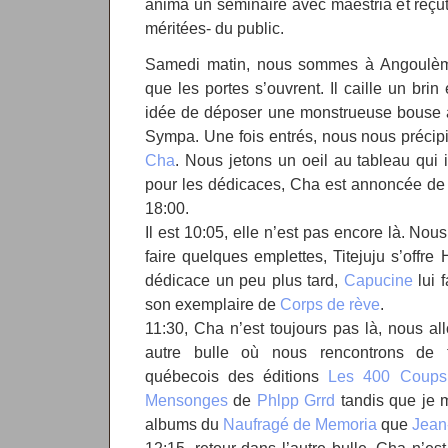
anima un séminaire avec maestria et reçut 
méritées- du public.
Samedi matin, nous sommes à Angoulème,
que les portes s’ouvrent. Il caille un bri
idée de déposer une monstrueuse bouse au 
Sympa. Une fois entrés, nous nous précipit
Cha
. Nous jetons un oeil au tableau qui 
pour les dédicaces, Cha est annoncée de 
18:00.
Il est 10:05, elle n’est pas encore là. Nou
faire quelques emplettes, Titejuju s’offre
dédicace un peu plus tard,
Capucine
lui 
son exemplaire de
Corps de rève
.
11:30, Cha n’est toujours pas là, nous a
autre bulle où nous rencontrons de t
québecois des éditions
Les 400 Coups
Mensonges
de
Phlpp Grrd
tandis que je m
albums du
Naufragé de Memoria
que
Jean