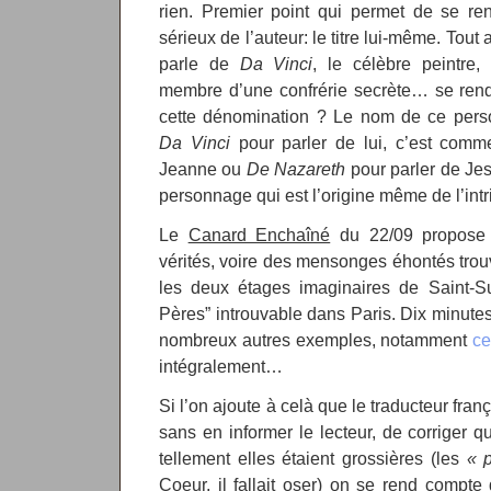
rien. Premier point qui permet de se 
sérieux de l’auteur: le titre lui-même. Tou
parle de
Da Vinci
, le célèbre peintre, 
membre d’une confrérie secrète… se rend-
cette dénomination ? Le nom de ce pers
Da Vinci
pour parler de lui, c’est com
Jeanne ou
De Nazareth
pour parler de Jes
personnage qui est l’origine même de l’intrig
Le
Canard Enchaîné
du 22/09 propose 
vérités, voire des mensonges éhontés tro
les deux étages imaginaires de Saint-Su
Pères” introuvable dans Paris. Dix minut
nombreux autres exemples, notamment
ce
intégralement…
Si l’on ajoute à celà que le traducteur fran
sans en informer le lecteur, de corriger 
tellement elles étaient grossières (les
« 
Coeur, il fallait oser) on se rend compte 