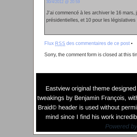
30/4/2012 @ 20:59
J’ai commencé à les archiver le 16 mars, 
présidentielles, et 10 pour les législatives
Flux
des commentaires de ce post
•
RSS
Sorry, the comment form is closed at this ti
Eastview original theme designe
tweakings by
Benjamin François
, wi
Braid© header is used without permi
mind since I find his work incredib
Powered b