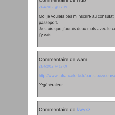
Commentaire de Hub
21/4/2012 @ 17:19
Moi je voulais pas m’inscrire au consulat 
passeport.
Je crois que j’aurais deux mots avec le c
j’y vais.
Commentaire de wam
21/4/2012 @ 19:09
http://www.lafranceforte.fr/participez/conv
^^générateur.
Commentaire de
kwyxz