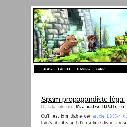
BLOG
TWITTER
GAMING
LUNDI
Spam propagandiste légal
Dans la catégorie:
It's a mad world
,
Pol fiction
—
Qu’il est formidable cet
article L330-4 d
fainéants, il s’agit d’un article disant en 