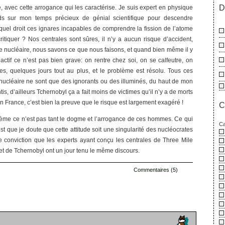
D
e, avec cette arrogance qui les caractérise. Je suis expert en physique
nds sur mon temps précieux de génial scientifique pour descendre
quel droit ces ignares incapables de comprendre la fission de l’atome
ritiquer ? Nos centrales sont sûres, il n’y a aucun risque d’accident,
le nucléaire, nous savons ce que nous faisons, et quand bien même il y
actif ce n’est pas bien grave: on rentre chez soi, on se calfeutre, on
s, quelques jours tout au plus, et le problème est résolu. Tous ces
e nucléaire ne sont que des ignorants ou des illuminés, du haut de mon
tis, d’ailleurs Tchernobyl ça a fait moins de victimes qu’il n’y a de morts
en France, c’est bien la preuve que le risque est largement exagéré !
C
ème ce n’est pas tant le dogme et l’arrogance de ces hommes. Ce qui
Ca
 que je doute que cette attitude soit une singularité des nucléocrates
time conviction que les experts ayant conçu les centrales de Three Mile
et de Tchernobyl ont un jour tenu le même discours.
Commentaires (5)
s