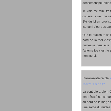
densement peuplees
Je vais me faire tra
coutera la vie une ce
1% du bilan proviso
tsunami c’est pas pare
Que le nucleaire soi
bord de la mer c’est
nucleaire peut etre 
l’alternative c’est l
non merci.
Commentaire de
18/3/2011 @ 10:17
La centrale a bien ré
mal résisté au tsunam
au bord de la mer, e
une sortie du nucléa