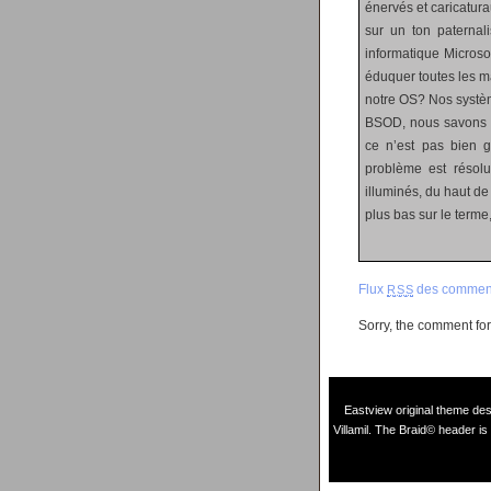
énervés et caricaturau
sur un ton paternali
informatique Micros
éduquer toutes les ma
notre OS? Nos système
BSOD, nous savons c
ce n’est pas bien g
problème est résolu
illuminés, du haut de
plus bas sur le terme
Flux
des comment
RSS
Sorry, the comment form
Eastview original theme de
Villamil
. The Braid© header is 