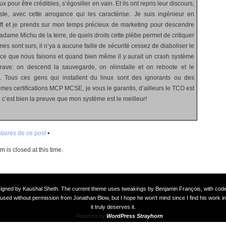
x pour être crédibles, s’égosiller en vain. Et ils ont repris leur discours,
ste, avec cette arrogance qui les caractérise. Je suis ingénieur en
oft et je prends sur mon temps précieux de marketing pour descendre
dame Michu de la terre, de quels droits cette plèbe permet de critiquer
s sont surs, il n’ya a aucune faille de sécurité cessez de diaboliser le
e que nous faisons et quand bien même il y aurait un crash système
rave: on descend la sauvegarde, on réinstalle et on reboote et le
. Tous ces gens qui installent du linux sont des ignorants ou des
 mes certifications MCP MCSE, je vous le garantis, d’ailleurs le TCO est
, c’est bien la preuve que mon système est le meilleur!
aires de ce post
•
 is closed at this time.
signed by
Kaushal Sheth
. The current theme uses tweakings by
Benjamin François
, with co
used without permission from Jonathan Blow, but I hope he won't mind since I find his work in
it truly deserves it.
Powered by
WordPress Strayhorn