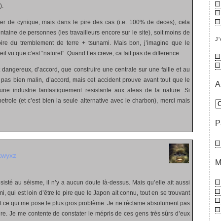
).
iter de cynique, mais dans le pire des cas (i.e. 100% de deces), cela
ntaine de personnes (les travailleurs encore sur le site), soit moins de
J'
ire du tremblement de terre + tsunami. Mais bon, j’imagine que le
il vu que c’est “naturel”. Quand t’es creve, ca fait pas de difference.
t dangereux, d’accord, que construire une centrale sur une faille et au
 pas bien malin, d’accord, mais cet accident prouve avant tout que le
A
une industrie fantastiquement resistante aux aleas de la nature. Si
e petrole (et c’est bien la seule alternative avec le charbon), merci mais
P
kwyxz
M
sisté au séisme, il n’y a aucun doute là-dessus. Mais qu’elle ait aussi
i, qui est loin d’être le pire que le Japon ait connu, tout en se trouvant
st ce qui me pose le plus gros problème. Je ne réclame absolument pas
ire. Je me contente de constater le mépris de ces gens très sûrs d’eux