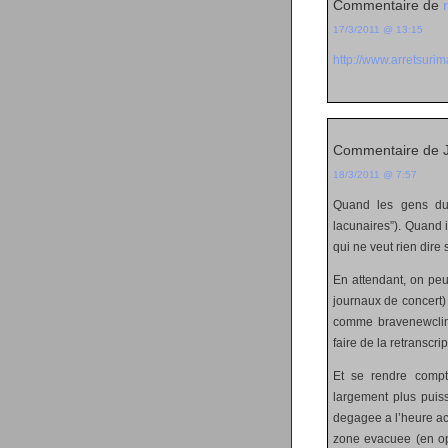
Commentaire de
17/3/2011 @ 13:15
http://www.arretsur
Commentaire de 
18/3/2011 @ 7:57
Quand les gens du 
lacunaires”). Quand i
qui ne veut rien dire
En attendant, on peu
journaux de concert) 
comme bravenewcli
faire de la retranscri
Et se rendre compt
largement plus puiss
degagee a l’heure ac
zone evacuee (en op