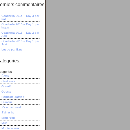
erniers commentaires:
Coachella 2015 – Day 3
par
troll
Coachella 2015 – Day 1
par
kwyxz
Coachella 2015 – Day 2
par
Adri
Coachella 2015 – Day 1
par
Adri
Let go
par
Bart
ategories:
tegories
Écrits
Geekeries
Gratuit³
Guests
Hardcore gaming
Humeur
It's a mad world
J'aime lire
Mind food
Misc
Monte le son