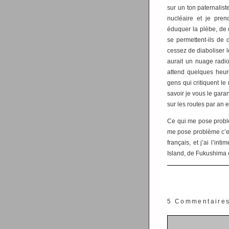
sur un ton paternalist
nucléaire et je pre
éduquer la plèbe, de 
se permettent-ils de c
cessez de diaboliser 
aurait un nuage radio
attend quelques heure
gens qui critiquent l
savoir je vous le garan
sur les routes par an 
Ce qui me pose probl
me pose problème c’est
français, et j’ai l’in
Island, de Fukushima 
5 Commentaire