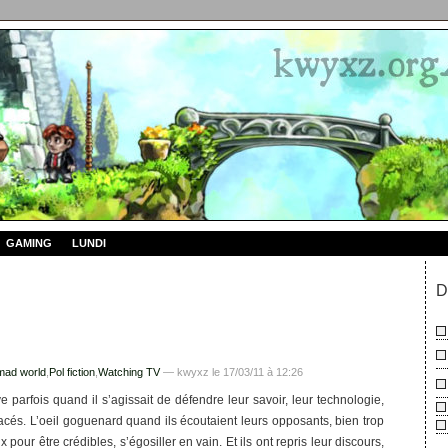
GAMING
LUNDI
D
 mad world
,
Pol fiction
,
Watching TV
— kwyxz le 17/03/11 à 12:26
rave parfois quand il s’agissait de défendre leur savoir, leur technologie,
cés. L’oeil goguenard quand ils écoutaient leurs opposants, bien trop
 pour être crédibles, s’égosiller en vain. Et ils ont repris leur discours,