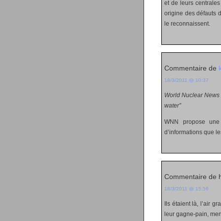
et de leurs centrales
origine des défauts d
le reconnaissent.
Commentaire de
18/3/2011 @ 10:37
World Nuclear News
water”
WNN propose une b
d’informations que les
Commentaire de 
18/3/2011 @ 15:56
Ils étaient là, l’air 
leur gagne-pain, men