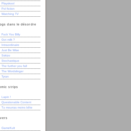
Playskool
Pol fiction
Watching TV
logs dans le désordre
Fuck You Billy
Got milk ?
Intraordinaire
Just Be Wise
Sskizo
Stochastique
The further you fall
The Wordslinger
Tyran
omic strips
Lapin !
Questionable Content
Tu mourras moins bête
ivers
GameKult