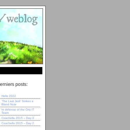
erniers posts:
Hello 2022
‘The Last Jedi’ Strikes a
Bland Note
In defense of the Orly IT
Team
Coachella 2015 – Day 3
Coachella 2015 – Day 2