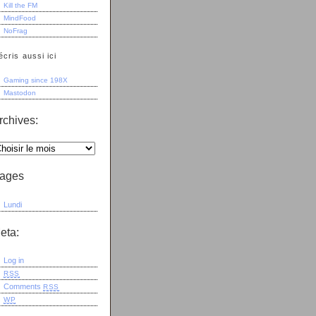
Kill the FM
MindFood
NoFrag
écris aussi ici
Gaming since 198X
Mastodon
rchives:
ages
Lundi
eta:
Log in
RSS
Comments
RSS
WP