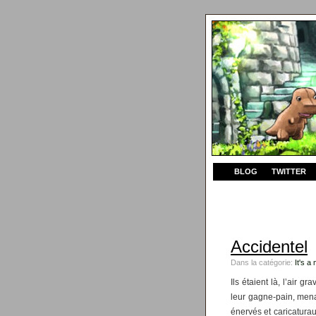
BLOG
TWITTER
Accidentel
Dans la catégorie:
It's a
Ils étaient là, l’air g
leur gagne-pain, mena
énervés et caricaturaux