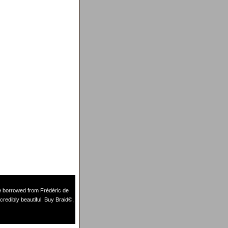
de borrowed from
Frédéric de
credibly beautiful. Buy Braid©,