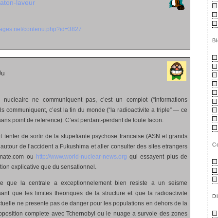
raton-laveur
images.net/contenu.php?id=3827
B
Ju
nucleaire ne communiquent pas, c’est un complot (“informations
ls communiquent, c’est la fin du monde (“la radioactivite a triple” — ce
 sans point de reference). C’est perdant-perdant de toute facon.
t tenter de sortir de la stupefiante psychose francaise (ASN et grands
C
autour de l’accident a Fukushima et aller consulter des sites etrangers
mate.com ou
http://www.world-nuclear-news.org
qui essayent plus de
ption explicative que du sensationnel.
e que la centrale a exceptionnelement bien resiste a un seisme
ant que les limites theoriques de la structure et que la radioactivite
D
tuelle ne presente pas de danger pour les populations en dehors de la
position complete avec Tchernobyl ou le nuage a survole des zones