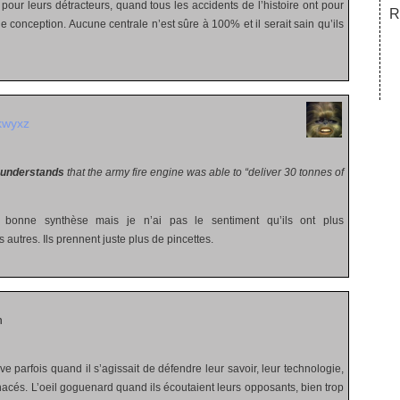
 pour leurs détracteurs, quand tous les accidents de l’histoire ont pour
R
e conception. Aucune centrale n’est sûre à 100% et il serait sain qu’ils
kwyxz
understands
that the army fire engine was able to “deliver 30 tonnes of
onne synthèse mais je n’ai pas le sentiment qu’ils ont plus
 autres. Ils prennent juste plus de pincettes.
h
grave parfois quand il s’agissait de défendre leur savoir, leur technologie,
acés. L’oeil goguenard quand ils écoutaient leurs opposants, bien trop