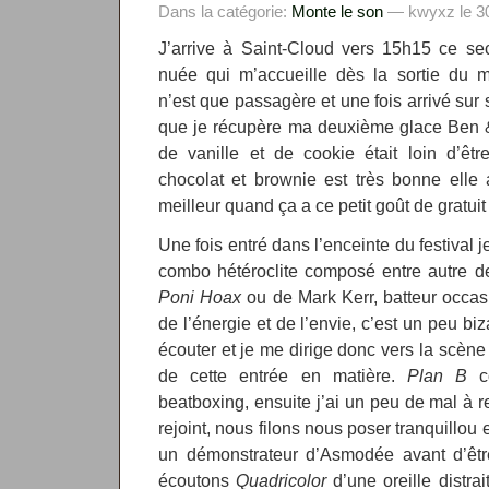
Dans la catégorie:
Monte le son
— kwyxz le 30
J’arrive à Saint-Cloud vers 15h15 ce sec
nuée qui m’accueille dès la sortie du m
n’est que passagère et une fois arrivé sur 
que je récupère ma deuxième glace Ben & 
de vanille et de cookie était loin d’êt
chocolat et brownie est très bonne elle a
meilleur quand ça a ce petit goût de gratuit g
Une fois entré dans l’enceinte du festival j
combo hétéroclite composé entre autre de 
Poni Hoax
ou de Mark Kerr, batteur occa
de l’énergie et de l’envie, c’est un peu b
écouter et je me dirige donc vers la scène
de cette entrée en matière.
Plan B
co
beatboxing, ensuite j’ai un peu de mal à 
rejoint, nous filons nous poser tranquillou
un démonstrateur d’Asmodée avant d’être
écoutons
Quadricolor
d’une oreille distr