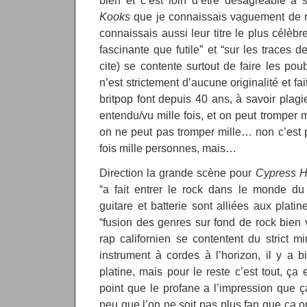
bien et c’est loin d’être désagréable à 
Kooks
que je connaissais vaguement de no
connaissais aussi leur titre le plus célèbr
fascinante que futile” et “sur les traces 
cite) se contente surtout de faire les po
n’est strictement d’aucune originalité et f
britpop font depuis 40 ans, à savoir plagi
entendu/vu mille fois, et on peut tromper 
on ne peut pas tromper mille… non c’est 
fois mille personnes, mais…
Direction la grande scène pour
Cypress Hi
“a fait entrer le rock dans le monde du
guitare et batterie sont alliées aux platin
“fusion des genres sur fond de rock bien v
rap californien se contentent du strict 
instrument à cordes à l’horizon, il y a 
platine, mais pour le reste c’est tout, ça
point que le profane a l’impression que ça
peu que l’on ne soit pas plus fan que ça 