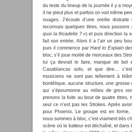
du reste du lineup de la journée il y a mo
il ne pleut plus et parfois on voit même perc
nuages. J’écoute d’une oreille distrait
reconnais quelques titres, nous passons 
quoi la fricadelle ? »
) et puis direction l
fait son entrée. Alors il a l’air un peu bou
puis il commence par
Hard to Explain
des
bloc, s’il joue moitié de morceaux des Str
lui ça devrait le faire, manque de bol e
Casablancas solo, et que dire… c’est
musiciens ne sont pas tellement à blâm
bordélique, aucune structure, une grosse
qui s’époumonne au milieu de gros son
prenons la fuite au bout de quatre titres, 
seul ce n’est pas les Strokes. Après avo
pour Phoenix. Le groupe est en forme, 
nous sommes à bloc, c’est vraiment très c
scène où le batteur est déchaîné, et dans 