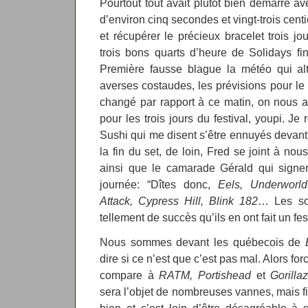
Pourtout tout avait plutôt bien démarré av
d’environ cinq secondes et vingt-trois cent
et récupérer le précieux bracelet trois 
trois bons quarts d’heure de Solidays fin 
Première fausse blague la météo qui alt
averses costaudes, les prévisions pour l
changé par rapport à ce matin, on nous 
pour les trois jours du festival, youpi. Je
Sushi qui me disent s’être ennuyés devan
la fin du set, de loin, Fred se joint à no
ainsi que le camarade Gérald qui signer
journée: “Dîtes donc,
Eels, Underworl
Attack, Cypress Hill, Blink 182
… Les so
tellement de succès qu’ils en ont fait un fest
Nous sommes devant les québecois de
dire si ce n’est que c’est pas mal. Alors f
compare à
RATM, Portishead
et
Gorilla
sera l’objet de nombreuses vannes, mais fi