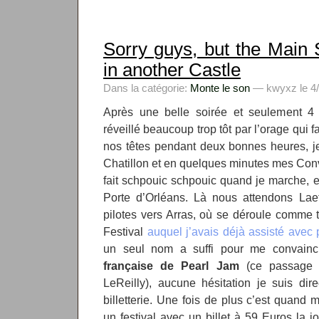
Sorry guys, but the Main 
in another Castle
Dans la catégorie:
Monte le son
— kwyxz le 4/
Après une belle soirée et seulement 4
réveillé beaucoup trop tôt par l’orage qui fa
nos têtes pendant deux bonnes heures, je
Chatillon et en quelques minutes mes Con
fait schpouic schpouic quand je marche, et
Porte d’Orléans. Là nous attendons Laet
pilotes vers Arras, où se déroule comme 
Festival
auquel j’avais déjà assisté avec 
un seul nom a suffi pour me convain
française de Pearl Jam
(ce passage 
LeReilly), aucune hésitation je suis di
billetterie. Une fois de plus c’est quand
un festival avec un billet à 59 Euros la j