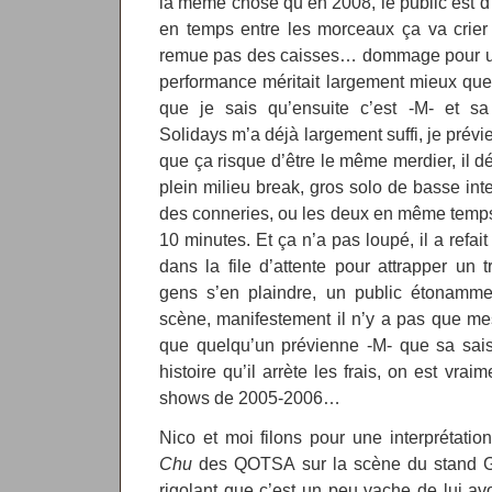
la même chose qu’en 2008, le public est 
en temps entre les morceaux ça va crier
remue pas des caisses… dommage pour un
performance méritait largement mieux que 
que je sais qu’ensuite c’est -M- et sa
Solidays m’a déjà largement suffi, je pré
que ça risque d’être le même merdier, il 
plein milieu break, gros solo de basse inte
des conneries, ou les deux en même temps, e
10 minutes. Et ça n’a pas loupé, il a refa
dans la file d’attente pour attrapper un
gens s’en plaindre, un public étonamme
scène, manifestement il n’y a pas que me
que quelqu’un prévienne -M- que sa sais
histoire qu’il arrète les frais, on est vrai
shows de 2005-2006…
Nico et moi filons pour une interprétat
Chu
des QOTSA sur la scène du stand Gu
rigolant que c’est un peu vache de lui avoi