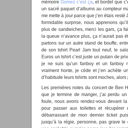
mémoire
Gomez c’est ça
, et bordel que c
un sacré paquet d’albums au compteur main
me mette à jour parce que j’en étais resté 
formidable surprise, nous apprenons qu’i
plus de sandwiches, merci les gars, ça f
la queue n’avance plus, ça n’aurait pas é
partons sur un autre stand de bouffe, entr
de son tshirt Pearl Jam tout neuf, le sa
Euros un tshirt c’est juste un putain de pr
je ne suis qu’un fanboy et un fanboy ne
vraiment honte, je cède et j’en achète u
d’habitude leurs tshirts sont moches, alor
Les premières notes du concert de Ben Ha
que je termine de manger, j’ai perdu un
foule, nous avons rendez-vous devant la 
pour passer aux toilettes et récupérer
débarrassant de mon dernier ticket puis
jusqu’à la régie, personne, pas grave le c