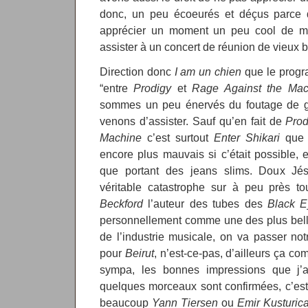
donc, un peu écoeurés et déçus parce 
apprécier un moment un peu cool de mus
assister à un concert de réunion de vieux b
Direction donc
I am un chien
que le prog
“entre
Prodigy
et
Rage Against the Mac
sommes un peu énervés du foutage de g
venons d’assister. Sauf qu’en fait de
Prod
Machine
c’est surtout
Enter Shikari
que j
encore plus mauvais si c’était possible, e
que portant des jeans slims. Doux Jés
véritable catastrophe sur à peu près to
Beckford
l’auteur des tubes des
Black 
personnellement comme une des plus belle
de l’industrie musicale, on va passer not
pour
Beirut
, n’est-ce-pas, d’ailleurs ça co
sympa, les bonnes impressions que j’a
quelques morceaux sont confirmées, c’est 
beaucoup
Yann Tiersen
ou
Emir Kusturic