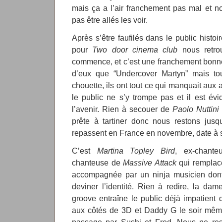
mais ça a l’air franchement pas mal et n
pas être allés les voir.
Après s’être faufilés dans le public histoi
pour
Two door cinema club
nous retrou
commence, et c’est une franchement bonne
d’eux que “Undercover Martyn” mais tou
chouette, ils ont tout ce qui manquait aux
le public ne s’y trompe pas et il est év
l’avenir. Rien à secouer de
Paolo Nuttini
prête à tartiner donc nous restons jusqu
repassent en France en novembre, date à s
C’est
Martina Topley Bird
, ex-chant
chanteuse de
Massive Attack
qui rempla
accompagnée par un ninja musicien don
deviner l’identité. Rien à redire, la da
groove entraîne le public déjà impatient 
aux côtés de 3D et Daddy G le soir mêm