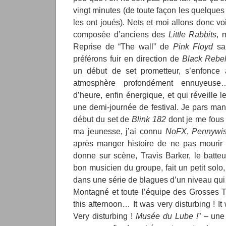
vingt minutes (de toute façon les quelque
les ont joués). Nets et moi allons donc vo
composée d’anciens des
Little Rabbits
, 
Reprise de “The wall” de
Pink Floyd
san
préférons fuir en direction de
Black Rebel
un début de set prometteur, s’enfonce 
atmosphère profondément ennuyeuse…
d’heure, enfin énergique, et qui réveille 
une demi-journée de festival. Je pars mang
début du set de
Blink 182
dont je me fous
ma jeunesse, j’ai connu
NoFX
,
Pennywi
après manger histoire de ne pas mourir i
donne sur scène, Travis Barker, le batteu
bon musicien du groupe, fait un petit solo,
dans une série de blagues d’un niveau qui 
Montagné et toute l’équipe des Grosses T
this afternoon… It was very disturbing ! I
Very disturbing !
Musée du Lube !
” – une