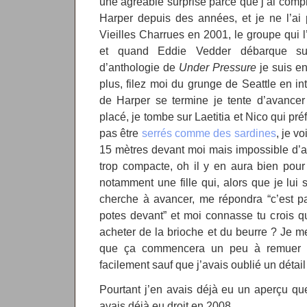
une agréable surprise parce que j’ai com
Harper depuis des années, et je ne l’a
Vieilles Charrues en 2001, le groupe qui
et quand Eddie Vedder débarque su
d’anthologie de
Under Pressure
je suis en
plus, filez moi du grunge de Seattle en in
de Harper se termine je tente d’avancer 
placé, je tombe sur Laetitia et Nico qui pr
pas être
serrés comme des sardines
, je v
15 mètres devant moi mais impossible d’ava
trop compacte, oh il y en aura bien pour
notamment une fille qui, alors que je lui 
cherche à avancer, me répondra “c’est pa
potes devant” et moi connasse tu crois q
acheter de la brioche et du beurre ? Je m
que ça commencera un peu à remuer i
facilement sauf que j’avais oublié un détail
Pourtant j’en avais déjà eu un aperçu quel
avais déjà eu droit en 2008.