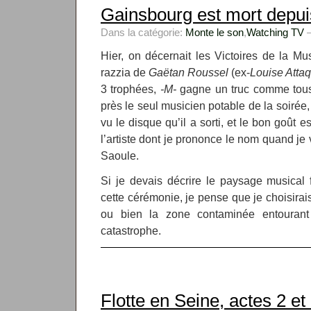
Gainsbourg est mort depui
Dans la catégorie:
Monte le son
,
Watching TV
—
Hier, on décernait les Victoires de la M
razzia de
Gaëtan Roussel
(ex-
Louise Atta
3 trophées,
-M-
gagne un truc comme tous
près le seul musicien potable de la soirée
vu le disque qu’il a sorti, et le bon goût
l’artiste dont je prononce le nom quand j
Saoule.
Si je devais décrire le paysage musical 
cette cérémonie, je pense que je choisirai
ou bien la zone contaminée entourant 
catastrophe.
Flotte en Seine, actes 2 et