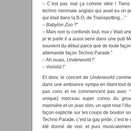
– C’est pas mal ça comme idée ! Tiens
techno minimale anglais qui avait eu un 
qui était dans la B.O. de Trainspotting…”
–
Babylon Zoo
?”
– Mais non tu confonds tout, eux c’était u
je te parle il a aussi servi dans une pub
souvient du début parce que de toute façon 
allemande façon Techno Parade.”
– Ah ouais,
Underworld
!”
– Voiiiiilà !”
Et donc le concert de
Underworld
commenc
dans une ambiance sympa en étant tout de
pas cons et ne commencent pas avec “B
unique) morceau super connu du group
marinière et un jean slim, un spot rose l’il
façon explicite sur les coups de boutoir so
Techno Parade, c’est la gay pride, c’est le c
été donné de voir, et puis musicalement 