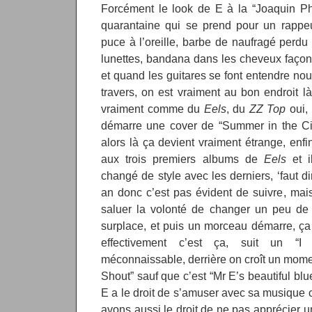
Forcément le look de E à la “Joaquin Ph
quarantaine qui se prend pour un rappeu
puce à l’oreille, barbe de naufragé perdu 
lunettes, bandana dans les cheveux façon
et quand les guitares se font entendre n
travers, on est vraiment au bon endroit 
vraiment comme du
Eels
, du
ZZ Top
oui,
démarre une cover de “Summer in the C
alors là ça devient vraiment étrange, enfin
aux trois premiers albums de
Eels
et i
changé de style avec les derniers, ‘faut dir
an donc c’est pas évident de suivre, ma
saluer la volonté de changer un peu de 
surplace, et puis un morceau démarre, ça
effectivement c’est ça, suit un “I 
méconnaissable, derrière on croît un mome
Shout” sauf que c’est “Mr E’s beautiful blue
E a le droit de s’amuser avec sa musique 
avons aussi le droit de ne pas apprécier u