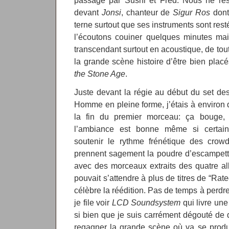
passage par Sushi et Fred. Nous ne res
devant
Jonsi
, chanteur de
Sigur Ros
dont 
terne surtout que ses instruments sont res
l’écoutons couiner quelques minutes mai
transcendant surtout en acoustique, de tout
la grande scène histoire d’être bien plac
the Stone Age
.
Juste devant la régie au début du set d
Homme en pleine forme, j’étais à environ 
la fin du premier morceau: ça bouge,
l’ambiance est bonne même si certain
soutenir le rythme frénétique des crowd
prennent sagement la poudre d’escampette
avec des morceaux extraits des quatre a
pouvait s’attendre à plus de titres de “Rat
célèbre la réédition. Pas de temps à perdr
je file voir
LCD Soundsystem
qui livre une 
si bien que je suis carrément dégouté de de
regagner la grande scène où va se prod