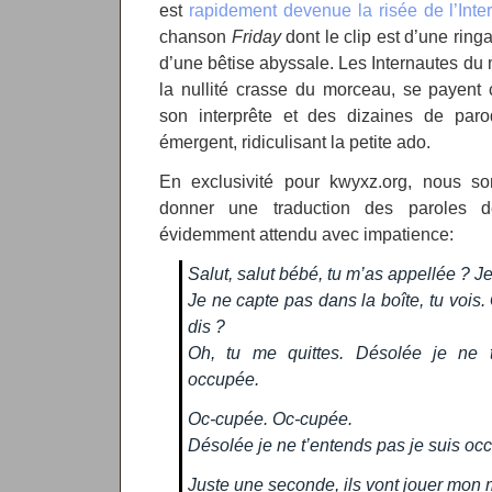
est
rapidement devenue la risée de l’Inter
chanson
Friday
dont le clip est d’une ring
d’une bêtise abyssale. Les Internautes du 
la nullité crasse du morceau, se payent
son interprête et des dizaines de par
émergent, ridiculisant la petite ado.
En exclusivité pour kwyxz.org, nous 
donner une traduction des paroles 
évidemment attendu avec impatience:
Salut, salut bébé, tu m’as appellée ? Je
Je ne capte pas dans la boîte, tu vois.
dis ?
Oh, tu me quittes. Désolée je ne t
occupée.
Oc-cupée. Oc-cupée.
Désolée je ne t’entends pas je suis oc
Juste une seconde, ils vont jouer mon 