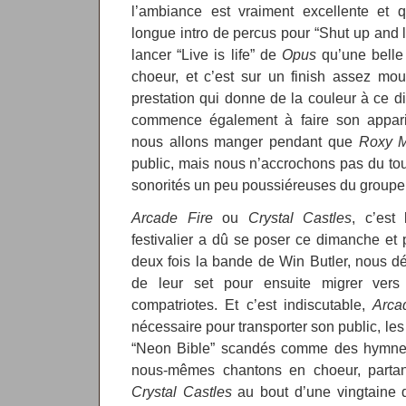
l’ambiance est vraiment excellente et 
longue intro de percus pour “Shut up and l
lancer “Live is life” de
Opus
qu’une belle 
choeur, et c’est sur un finish assez m
prestation qui donne de la couleur à ce d
commence également à faire son appariti
nous allons manger pendant que
Roxy M
public, mais nous n’accrochons pas du tout
sonorités un peu poussiéreuses du groupe
Arcade Fire
ou
Crystal Castles
, c’est
festivalier a dû se poser ce dimanche et
deux fois la bande de Win Butler, nous d
de leur set pour ensuite migrer vers 
compatriotes. Et c’est indiscutable,
Arca
nécessaire pour transporter son public, le
“Neon Bible” scandés comme des hymnes s
nous-mêmes chantons en choeur, partan
Crystal Castles
au bout d’une vingtaine 