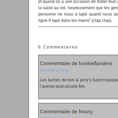
et quand on a une occasion de troller tou
la saisit au vol, heureusement que les gen
personne ne nous a tapé quand nous avo
ligne 9 tape dans tes mains” (clap clap).
6 Commentaires
Commentaire de hookieflanders
30/8/2010 @ 23:09
Les taches de ben & jerry’s furent masqué
l’averse post-arcade fire.
Commentaire de frouny