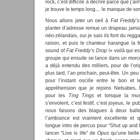
rock, c’est difficile à décrire parce que j
je trouve le temps long… le manque de som
Nous allons jeter un oeil à
Fat Freddy’
planter d’adresse remue un drapeau jamaï
néo-zélandais, oui je sais ils font du reg
raison, et puis le chanteur harangue la f
sound of
Fat Freddy’s Drop
!» voilà qui e
groupe qui ensuite se lance dans un mor
a déjà entendu des milliers, pour de l’or
plus tard, l’an prochain, peut-être. Un peu
pour l’instant oscille entre le bon et 
appréhension que je rejoins Netsabes,
pour les
Ting Tings
et lorsque la mu
s’envolent, c’est festif, c’est joyeux, le 
nous faisons des blagues à deux balle
l’ambiance est vraiment excellente et 
longue intro de percus pour “Shut up and l
lancer “Live is life” de
Opus
qu’une belle 