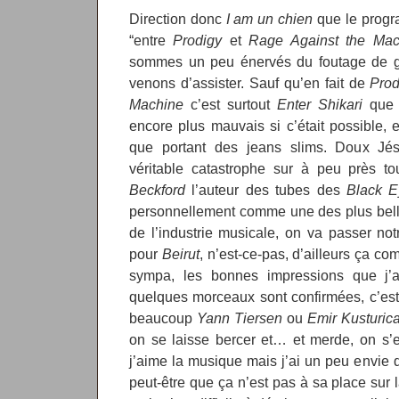
Direction donc
I am un chien
que le prog
“entre
Prodigy
et
Rage Against the Mac
sommes un peu énervés du foutage de g
venons d’assister. Sauf qu’en fait de
Prod
Machine
c’est surtout
Enter Shikari
que j
encore plus mauvais si c’était possible, e
que portant des jeans slims. Doux Jés
véritable catastrophe sur à peu près to
Beckford
l’auteur des tubes des
Black 
personnellement comme une des plus belle
de l’industrie musicale, on va passer not
pour
Beirut
, n’est-ce-pas, d’ailleurs ça co
sympa, les bonnes impressions que j’a
quelques morceaux sont confirmées, c’est 
beaucoup
Yann Tiersen
ou
Emir Kusturic
on se laisse bercer et… et merde, on s
j’aime la musique mais j’ai un peu envie d
peut-être que ça n’est pas à sa place sur 