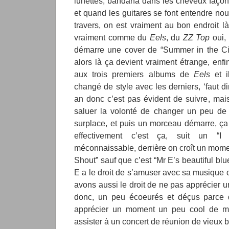
lunettes, bandana dans les cheveux façon
et quand les guitares se font entendre n
travers, on est vraiment au bon endroit 
vraiment comme du
Eels
, du
ZZ Top
oui,
démarre une cover de “Summer in the C
alors là ça devient vraiment étrange, enfin
aux trois premiers albums de
Eels
et i
changé de style avec les derniers, ‘faut dir
an donc c’est pas évident de suivre, ma
saluer la volonté de changer un peu de 
surplace, et puis un morceau démarre, ça
effectivement c’est ça, suit un “I 
méconnaissable, derrière on croît un mome
Shout” sauf que c’est “Mr E’s beautiful blue
E a le droit de s’amuser avec sa musique 
avons aussi le droit de ne pas apprécier u
donc, un peu écoeurés et déçus parce 
apprécier un moment un peu cool de mus
assister à un concert de réunion de vieux b