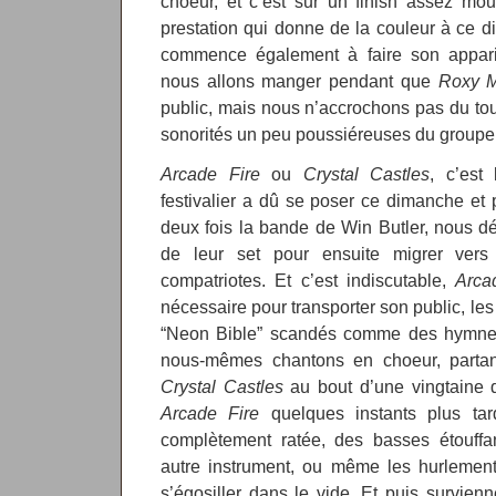
choeur, et c’est sur un finish assez m
prestation qui donne de la couleur à ce d
commence également à faire son appariti
nous allons manger pendant que
Roxy M
public, mais nous n’accrochons pas du tout
sonorités un peu poussiéreuses du groupe
Arcade Fire
ou
Crystal Castles
, c’est
festivalier a dû se poser ce dimanche et
deux fois la bande de Win Butler, nous d
de leur set pour ensuite migrer vers 
compatriotes. Et c’est indiscutable,
Arca
nécessaire pour transporter son public, le
“Neon Bible” scandés comme des hymnes s
nous-mêmes chantons en choeur, partan
Crystal Castles
au bout d’une vingtaine 
Arcade Fire
quelques instants plus tar
complètement ratée, des basses étouffan
autre instrument, ou même les hurlement
s’égosiller dans le vide. Et puis survie