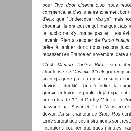
pour
Two door cinema club
nous retrou
commence, et c’est une franchement bonne
d’eux que “Undercover Martyn” mais tou
chouette, ils ont tout ce qui manquait aux
le public ne s’y trompe pas et il est év
l’avenir. Rien à secouer de
Paolo Nuttini
prête à tartiner donc nous restons jusqu
repassent en France en novembre, date à s
C’est
Martina Topley Bird
, ex-chant
chanteuse de
Massive Attack
qui rempla
accompagnée par un ninja musicien don
deviner l’identité. Rien à redire, la da
groove entraîne le public déjà impatient 
aux côtés de 3D et Daddy G le soir mêm
passage par Sushi et Fred. Nous ne res
devant
Jonsi
, chanteur de
Sigur Ros
dont 
terne surtout que ses instruments sont res
l’écoutons couiner quelques minutes mai