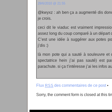
29/6/2010 @ 21:55
@kwyxz : ah ben ça a augmenté dis donc,
je crois.
ceci dit le viaduc est vraiment impressio
assez long du coup comparé à un départ 
C’est une idée à suggérer aux potes po
j’dis :)
là mon pote qui a sauté à souleuvre et
spectatrice hein j’ai pas sauté) est pa
parachute. si ça t’intéresse j’ai les infos a
Flux
des commentaires de ce post
•
RSS
Sorry, the comment form is closed at this ti