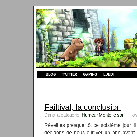
BLOG
TWITTER
GAMING
LUNDI
Failtival, la conclusion
Dans la catégorie:
Humeur
,
Monte le son
— kwy
Réveillés presque tôt ce troisième jour, 
décidons de nous cultiver un brin avant 