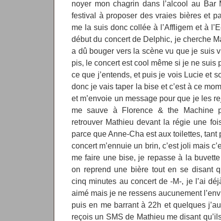
noyer mon chagrin dans l’alcool au Bar M
festival à proposer des vraies bières et 
me la suis donc collée à l’Affligem et à l’
début du concert de Delphic, je cherche Ma
a dû bouger vers la scène vu que je suis vi
pis, le concert est cool même si je ne suis
ce que j’entends, et puis je vois Lucie et 
donc je vais taper la bise et c’est à ce m
et m’envoie un message pour que je les rejo
me sauve à Florence & the Machine p
retrouver Mathieu devant la régie une fois
parce que Anne-Cha est aux toilettes, tant p
concert m’ennuie un brin, c’est joli mais c
me faire une bise, je repasse à la buvette
on reprend une bière tout en se disant q
cinq minutes au concert de -M-, je l’ai déj
aimé mais je ne ressens aucunement l’envie 
puis en me barrant à 22h et quelques j’aur
reçois un SMS de Mathieu me disant qu’ils 