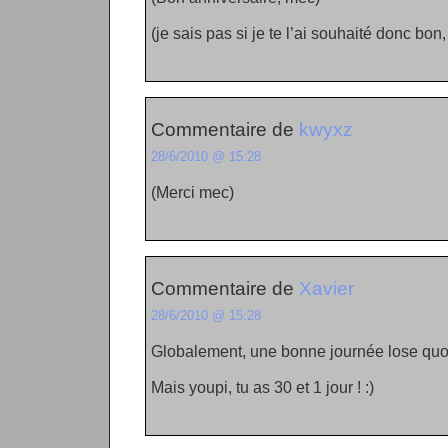
(je sais pas si je te l’ai souhaité donc bon,
Commentaire de
kwyxz
28/6/2010 @ 15:28
(Merci mec)
Commentaire de
Xavier
28/6/2010 @ 15:28
Globalement, une bonne journée lose quo
Mais youpi, tu as 30 et 1 jour ! :)