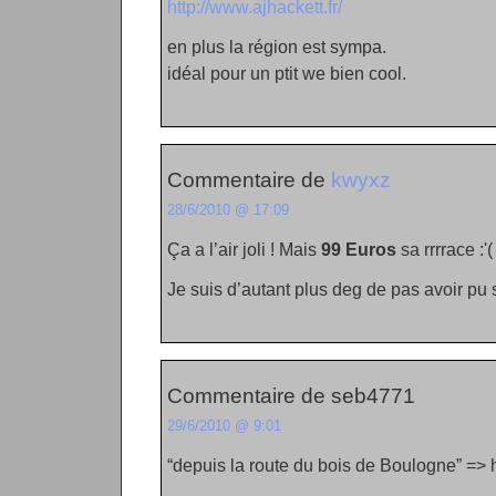
http://www.ajhackett.fr/
en plus la région est sympa.
idéal pour un ptit we bien cool.
Commentaire de
kwyxz
28/6/2010 @ 17:09
Ça a l’air joli ! Mais
99 Euros
sa rrrrace :'(
Je suis d’autant plus deg de pas avoir pu 
Commentaire de seb4771
29/6/2010 @ 9:01
“depuis la route du bois de Boulogne” =