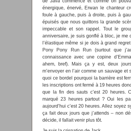
de Java commence et comme on pouvait 
énergique, énervé, Erwan le chanteur cro
foule à gauche, puis à droite, puis à gau
épuisés que nous quittons la grande scèn
impeccable et son rappel. Tout le gro
anniversaire, je suis gonflé à bloc, je me 
l’élastique même si je dois à grand regret 
Pony Pony Run Run (surtout que j’aur
connaissance avec une copine d’Emma 
ahem, bref). Mais ça y est, deux jours
m’envoyer en l’air comme un sauvage et s
quoi ce bordel pourquoi la barrière est fe
les inscriptions ont fermé à 19 heures donc
que la fin des sauts c’est 20 heures.
marqué 23 heures partout ? Oui les pa
aujourd’hui c’est 20 heures. Allez soyez 
ça fait deux jours que j’attends – non d
décide, il fallait venir plus tôt.
Je suis la crispation de Jack.