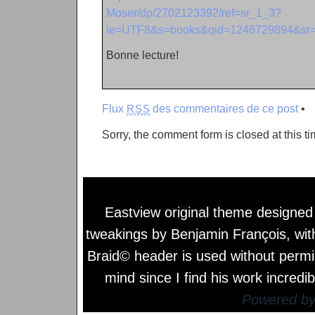
Moser/dp/2702123392/ref=sr_1_3?
ie=UTF8&s=books&qid=1246729894&sr=
Bonne lecture!
Flux
des commentaires de ce post
•
RSS
Sorry, the comment form is closed at this ti
Eastview original theme designe
tweakings by
Benjamin François
, wi
Braid© header is used without permi
mind since I find his work incredib
Powered b