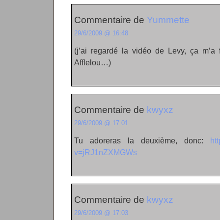
Commentaire de
Yummette
29/6/2009 @ 16:48
(j’ai regardé la vidéo de Levy, ça m’a
Afflelou…)
Commentaire de
kwyxz
29/6/2009 @ 17:01
Tu adoreras la deuxième, donc:
ht
v=jRJ1nZXMGWs
Commentaire de
kwyxz
29/6/2009 @ 17:03