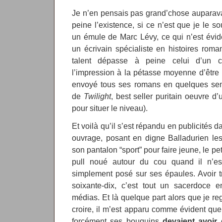
Je n’en pensais pas grand’chose auparavan
peine l’existence, si ce n’est que je le 
un émule de Marc Lévy, ce qui n’est évi
un écrivain spécialiste en histoires roma
talent dépasse à peine celui d’un c
l’impression à la pétasse moyenne d’être un
envoyé tous ses romans en quelques se
de
Twilight
, best seller puritain oeuvre d
pour situer le niveau).
Et voilà qu’il s’est répandu en publicités 
ouvrage, posant en digne Balladurien le
son pantalon “sport” pour faire jeune, le pet
pull noué autour du cou quand il n’e
simplement posé sur ses épaules. Avoir t
soixante-dix, c’est tout un sacerdoce
médias. Et là quelque part alors que je re
croire, il m’est apparu comme évident qu
forcément ses bouquins
devaient avoir