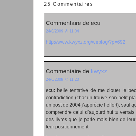
25 Commentaires
Commentaire de ecu
24/6/2009 @ 11:04
http://www.kwyxz.org/weblog/?p=692
Commentaire de
kwyxz
24/6/2009 @ 11:20
ecu: belle tentative de me clouer le b
contradiction (chacun trouve son petit pla
un post de 2004 j’apprécie l’effort), sauf q
comprendre celui d’aujourd’hui tu verrai
des livres que je parle mais bien de leu
leur positionnement.