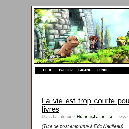
BLOG
TWITTER
GAMING
LUNDI
La vie est trop courte po
livres
Dans la catégorie:
Humeur
,
J'aime lire
— kwyxz 
(Titre de post emprunté à Eric Naulleau)