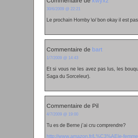
Commentaire de
kwyxz
30/6/2009 @ 22:21
Le prochain Hornby \o/ bon okay il est pas 
Commentaire de
bart
1/7/2009 @ 14:43
Et si vous ne les avez pas lus, les bouq
Saga du Sorceleur).
Commentaire de Pil
4/7/2009 @ 19:00
Tu es de Berne j’ai cru comprendre?
http://www.amazon.fr/L%C3%AEle-fem