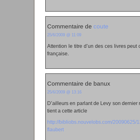
Commentaire de
coute
25/6/2009 @ 11:09
Attention le titre d’un des ces livres peut
française.
Commentaire de banux
25/6/2009 @ 13:16
D’ailleurs en parlant de Levy son dernier 
tient a cette article
http://bibliobs.nouvelobs.com/20090625/
flaubert