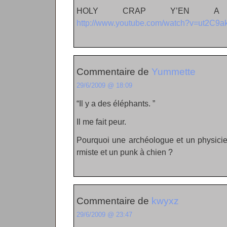
HOLY CRAP Y’EN A 
http://www.youtube.com/watch?v=ut2C9a
Commentaire de
Yummette
29/6/2009 @ 18:09
“Il y a des éléphants. ”
Il me fait peur.
Pourquoi une archéologue et un physicie
rmiste et un punk à chien ?
Commentaire de
kwyxz
29/6/2009 @ 23:47