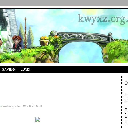
GAMING
LUNDI
D
ur
— kwyxz le 3/01/06 à 19:38