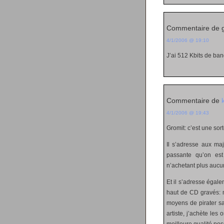
Commentaire de g
4/1/2006 @ 19:10
J’ai 512 Kbits de ban
Commentaire de
4/1/2006 @ 19:43
Gromit: c’est une so
Il s’adresse aux ma
passante qu’on est 
n’achetant plus aucun
Et il s’adresse égal
haut de CD gravés: m
moyens de pirater sa
artiste, j’achète les