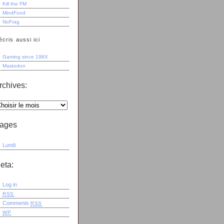
Kill the FM
MindFood
NoFrag
écris aussi ici
Gaming since 198X
Mastodon
rchives:
ages
Lundi
eta:
Log in
RSS
Comments
RSS
WP