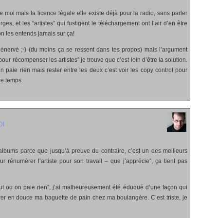
moi mais la licence légale elle existe déjà pour la radio, sans parler
ges, et les “artistes” qui fustigent le téléchargement ont l’air d’en être
n les entends jamais sur ça!
i énervé ;-) (du moins ça se ressent dans tes propos) mais l’argument
our récompenser les artistes” je trouve que c’est loin d’être la solution.
n paie rien mais rester entre les deux c’est voir les copy control pour
de temps.
Ol
s albums parce que jusqu’à preuve du contraire, c’est un des meilleurs
r rénumérer l’artiste pour son travail – que j’apprécie”, ça tient pas
t ou on paie rien”, j’ai malheureusement été éduqué d’une façon qui
rer en douce ma baguette de pain chez ma boulangère. C’est triste, je