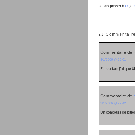
Je fais passer à
Ol
, et
21 Commentair
Commentaire de 
3/1/2006 @ 20:01
Et pourtant j’ai que
Commentaire de
3/1/2006 @ 22:42
Un concours de bit[e]