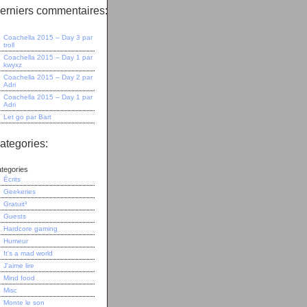
erniers commentaires:
Coachella 2015 – Day 3
par
troll
Coachella 2015 – Day 1
par
kwyxz
Coachella 2015 – Day 2
par
Adri
Coachella 2015 – Day 1
par
Adri
Let go
par
Bart
ategories:
tegories
Écrits
Geekeries
Gratuit³
Guests
Hardcore gaming
Humeur
It's a mad world
J'aime lire
Mind food
Misc
Monte le son