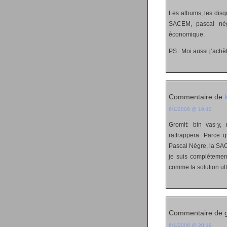
Les albums, les disqu
SACEM, pascal nègr
économique.
PS : Moi aussi j’ach
Commentaire de
6/1/2006 @ 19:40
Gromit: bin vas-y,
rattrappera. Parce 
Pascal Nègre, la SAC
je suis complètement
comme la solution ul
Commentaire de g
6/1/2006 @ 20:19