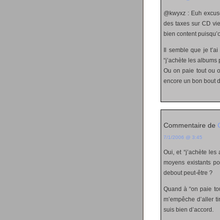
@kwyxz : Euh excuse 
des taxes sur CD vier
bien content puisqu’o
Il semble que je t’a
“j’achète les albums p
Ou on paie tout ou o
encore un bon bout 
Commentaire de
7/1/2006 @ 3:45
Oui, et “j’achète le
moyens existants pou
debout peut-être ?
Quand à “on paie tou
m’empêche d’aller ti
suis bien d’accord.