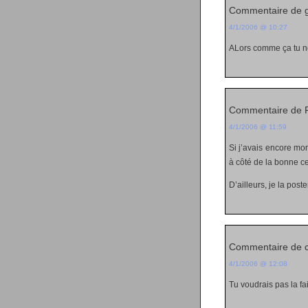
Commentaire de g
4/1/2006 @ 10:27
ALors comme ça tu ne
Commentaire de
4/1/2006 @ 11:59
Si j’avais encore mo
à côté de la bonne c
D’ailleurs, je la pos
Commentaire de c
4/1/2006 @ 12:08
Tu voudrais pas la fai