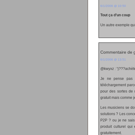
6/1/2006 @ 10:50
Tout ça d’un coup
Un autre exemple qu
Commentaire de g
6/1/2006 @ 13:51
@kwyxz : “j???achète
Je ne pense pas q
téléchargement parce
pour des sortes de m
gratuit mais comme je
Les musiciens se doi
solutions ? Les conce
P2P ? ou je ne sais
produit culturel qu
gratuitement.