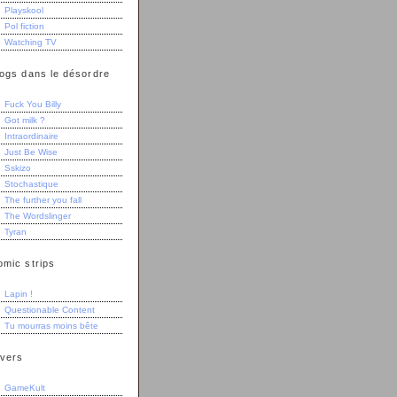
Playskool
Pol fiction
Watching TV
logs dans le désordre
Fuck You Billy
Got milk ?
Intraordinaire
Just Be Wise
Sskizo
Stochastique
The further you fall
The Wordslinger
Tyran
omic strips
Lapin !
Questionable Content
Tu mourras moins bête
ivers
GameKult