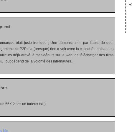
sible.
R
romit
marque était juste ironique ; Une démonstration par l’absurde que,
argement sur P2P n’a (presque) rien à voir avec la capacité des bandes
’ailleurs déjà arrivé, à mes débuts sur le web, de télécharger des films
. Tout dépend de la volonté des internautes…
hris
n 56K ? t’es un furieux toi :)
s life...