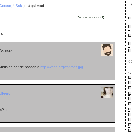
D
Corsac
, à
Saki
, et à qui veut.
Commentaires (21)
es
Pounet
C
 8Mbits de bande passante
http://wooe.org/tmp/cds.jpg
Ca
Missty
s? :)