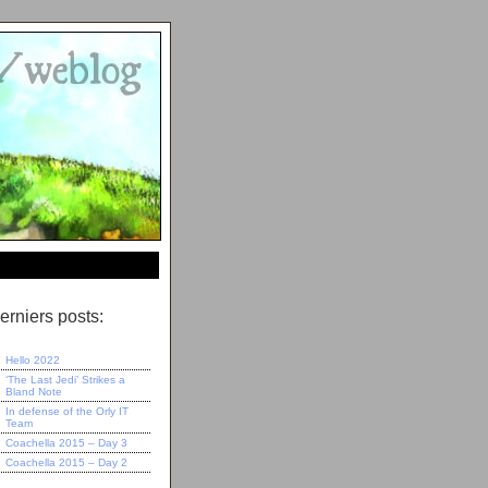
erniers posts:
Hello 2022
‘The Last Jedi’ Strikes a
Bland Note
In defense of the Orly IT
Team
Coachella 2015 – Day 3
Coachella 2015 – Day 2