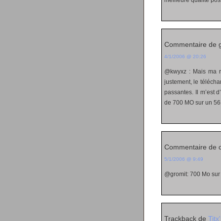
meilleure qualité pos
Commentaire de g
4/1/2006 @ 20:26
@kwyxz : Mais ma re
justement, le téléch
passantes. Il m’est d
de 700 MO sur un 56K
Commentaire de c
5/1/2006 @ 9:49
@gromit: 700 Mo sur u
Trackback de
Titx'