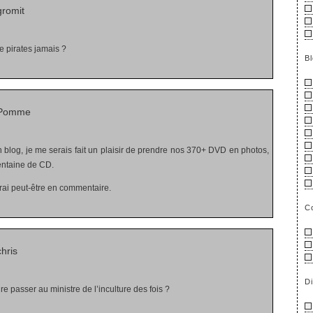
romit
 pirates jamais ?
B
 Pomme
n blog, je me serais fait un plaisir de prendre nos 370+ DVD en photos,
entaine de CD.
terai peut-être en commentaire.
C
hris
D
re passer au ministre de l’inculture des fois ?