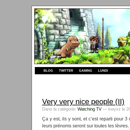
BLOG
TWITTER
GAMING
LUNDI
Very very nice people (II)
Dans la catégorie:
Watching TV
— kwyxz le 28
Ça y est, ils y sont, et c’est reparti pour 
leurs prénoms seront sur toutes les lèvres.