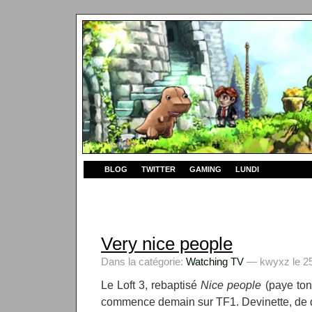
BLOG
TWITTER
GAMING
LUNDI
Very nice people
Dans la catégorie:
Watching TV
— kwyxz le 25
Le Loft 3, rebaptisé
Nice people
(paye ton
commence demain sur TF1. Devinette, de qu