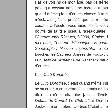
Pas de voisins de mon âge, pas de frêres
père qui bossait trop, une mère qui fais
quand même plein d’autres choses à faire
m’éclatais: j’étais pressé que la rentré
copains à l’école, vous imaginez la détr
bouffé de la télé jusqu’à ras-la-gueule
l’
Agence tous Risques
,
K2000
,
Riptide
,
moi peur
,
Tonnerre Mécanique
,
Magnu
Supercopter
,
Mission Impossible
, le s
Drucker, les
Sacrées Soirées
de Foucault
Luc,
Avis de recherche
de Sabatier (Patric
d’autres.
Et le
Club Dorothée
.
Le
Club Dorothée
, c’était quand même l’
se dit qu’on n’en reverra plus jamais de p
dit qu’on n’entendra plus jamais d’ém
Débats de Gérard
. Le
Club
c’était Doroth
Jacky, et mon préféré, Corbier. C’était 5 h