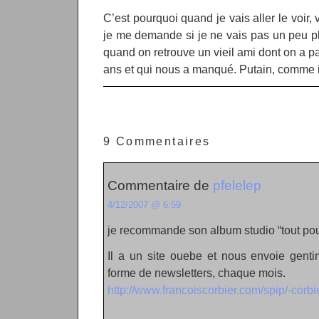
C’est pourquoi quand je vais aller le voir
je me demande si je ne vais pas un peu
quand on retrouve un vieil ami dont on a p
ans et qui nous a manqué. Putain, comme 
9 Commentaires
Commentaire de
pfelelep
4/12/2007 @ 6:59
je recommande son album studio “tout pou
Il a un site ouebe et nous envoie gent
forme de newsletters, chaque mois.
http://www.francoiscorbier.com/spip/-corbi