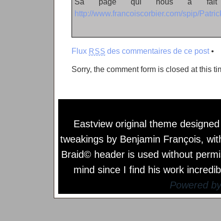
Sa page qui nous a fait
http://www.francoiscorbier.com/spip/Patric
Flux
des commentaires de ce post
•
RSS
Sorry, the comment form is closed at this ti
Eastview original theme designe
tweakings by
Benjamin François
, wi
Braid© header is used without permi
mind since I find his work incredib
Powered b