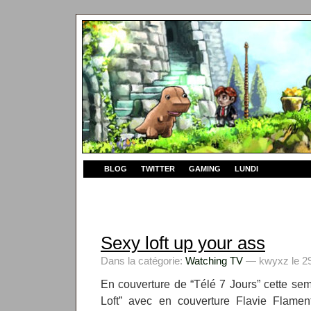
BLOG
TWITTER
GAMING
LUNDI
Sexy loft up your ass
Dans la catégorie:
Watching TV
— kwyxz le 29
En couverture de “Télé 7 Jours” cette sem
Loft” avec en couverture Flavie Flament,