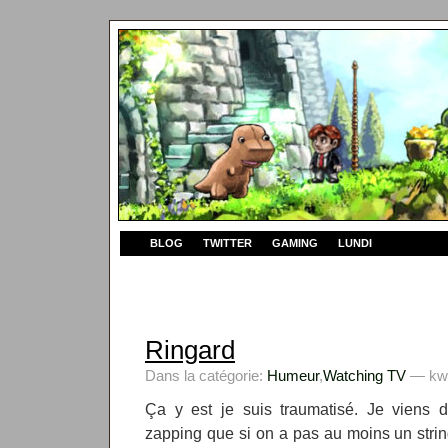
BLOG
TWITTER
GAMING
LUNDI
Ringard
Dans la catégorie:
Humeur
,
Watching TV
— kwy
Ça y est je suis traumatisé. Je viens d
zapping que si on a pas au moins un stri