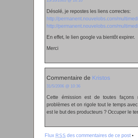
15/10/2005 @ 16:10
Désolé, je repostes les liens correctes:
http://permanent.nouvelobs.com/multime
http://permanent.nouvelobs.com/multime
En effet, le lien google va bientôt expirer.
Merci
Commentaire de
Kristos
31/5/2006 @ 10:36
Cette émission est de toutes façons 
problèmes et on rigole tout le temps ave
est le but des producteurs ? Occuper le t
Flux
des commentaires de ce post
•
RSS