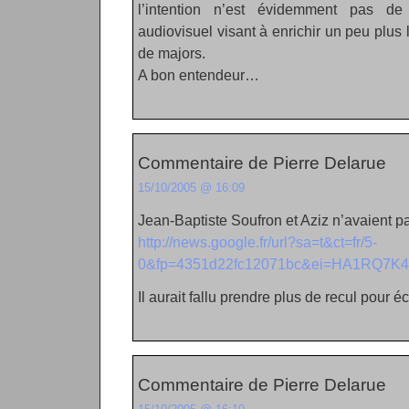
l’intention n’est évidemment pas de
audiovisuel visant à enrichir un peu plu
de majors.
A bon entendeur…
Commentaire de Pierre Delarue
15/10/2005 @ 16:09
Jean-Baptiste Soufron et Aziz n’avaient pas
http://news.google.fr/url?sa=t&ct=fr/5-
0&fp=4351d22fc12071bc&ei=HA1RQ7K4G
Il aurait fallu prendre plus de recul pour éc
Commentaire de Pierre Delarue