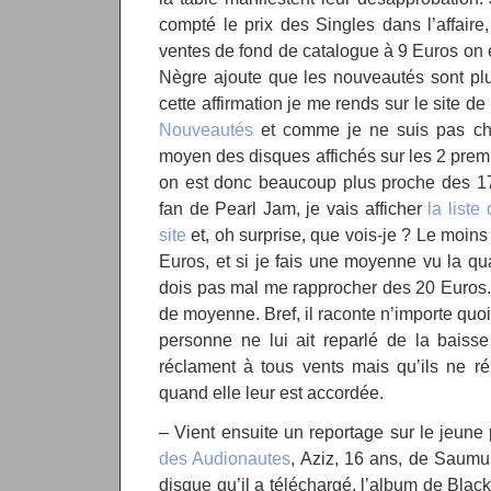
compté le prix des Singles dans l’affai
ventes de fond de catalogue à 9 Euros on e
Nègre ajoute que les nouveautés sont plut
cette affirmation je me rends sur le site d
Nouveautés
et comme je ne suis pas chie
moyen des disques affichés sur les 2 premi
on est donc beaucoup plus proche des 17
fan de Pearl Jam, je vais afficher
la list
site
et, oh surprise, que vois-je ? Le moin
Euros, et si je fais une moyenne vu la qua
dois pas mal me rapprocher des 20 Euros.
de moyenne. Bref, il raconte n’importe quo
personne ne lui ait reparlé de la baiss
réclament à tous vents mais qu’ils ne ré
quand elle leur est accordée.
– Vient ensuite un reportage sur le jeune
des Audionautes
, Aziz, 16 ans, de Saumur
disque qu’il a téléchargé, l’album de Blac