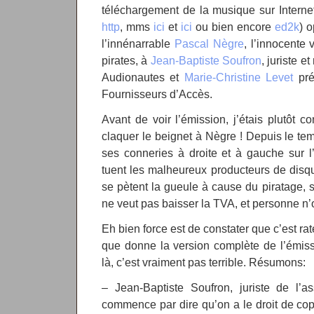
téléchargement de la musique sur Internet
http
, mms
ici
et
ici
ou bien encore
ed2k
) 
l’innénarrable
Pascal Nègre
, l’innocente
pirates, à
Jean-Baptiste Soufron
, juriste 
Audionautes et
Marie-Christine Levet
pré
Fournisseurs d’Accès.
Avant de voir l’émission, j’étais plutôt co
claquer le beignet à Nègre ! Depuis le tem
ses conneries à droite et à gauche sur l’I
tuent les malheureux producteurs de disq
se pètent la gueule à cause du piratage, s
ne veut pas baisser la TVA, et personne n’os
Eh bien force est de constater que c’est r
que donne la version complète de l’émis
là, c’est vraiment pas terrible. Résumons:
– Jean-Baptiste Soufron, juriste de l’a
commence par dire qu’on a le droit de copi