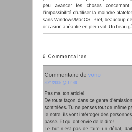
peu avancer les choses concernant
l’impossibilité d’utiliser la moindre plate
sans Windows/MacOS. Bref, beaucoup de br
occasion anéantie en plein vol. Un beau g
6 Commentaires
Commentaire de
vono
30/1/2005 @ 12:46
Pas mal ton article!
De toute façon, dans ce genre d’émission
sont triées. Tu ne penses tout de même 
le notre, ils vont intérroger des personne
passe. Et qui ont envie de le dire!
Le but n’est pas de faire un débat, dai