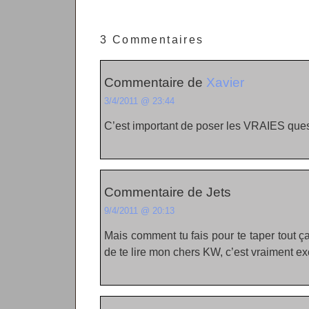
3 Commentaires
Commentaire de
Xavier
3/4/2011 @ 23:44
C’est important de poser les VRAIES ques
Commentaire de Jets
9/4/2011 @ 20:13
Mais comment tu fais pour te taper tout ça,
de te lire mon chers KW, c’est vraiment exc