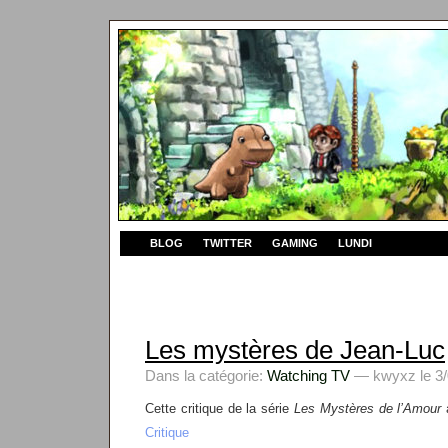
BLOG
TWITTER
GAMING
LUNDI
Les mystères de Jean-Luc
Dans la catégorie:
Watching TV
— kwyxz le 3/
Cette critique de la série
Les Mystères de l’Amour
a
Critique