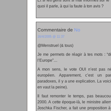
Et si les gens sont si mal informés sur le
quoi il parle, à qui la faute à ton avis ?
Commentaire de
No
16/4/2005 @ 11:37
@Menstruel (& tous)
Je me permets de réagir à tes mots : “d
l’Europe”…
A mon sens, le vote OUI n’est pas né
européen. Apparement, c’est un p
paradoxes, il y a une explication. La voic
en vaut la peine).
Il faut remonter le temps, pas beaucou
2000. A cette époque-là, le ministre alle
Joschka Fischer, a fait une proposition 