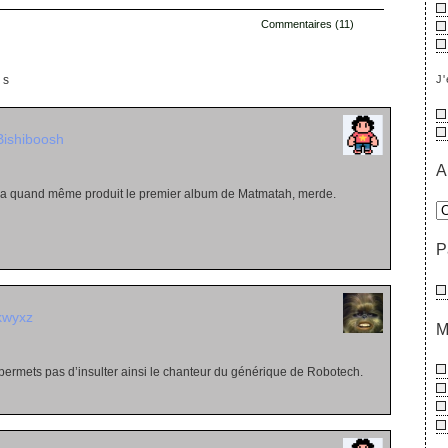
Commentaires (11)
J'
es
Bishiboosh
A
r a quand même produit le premier album de Matmatah, merde.
P
kwyxz
M
permets pas d’insulter ainsi le chanteur du générique de Robotech.