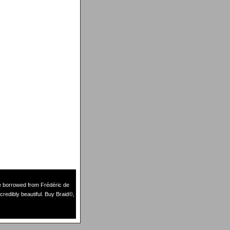
de borrowed from
Frédéric de
credibly beautiful. Buy Braid©,