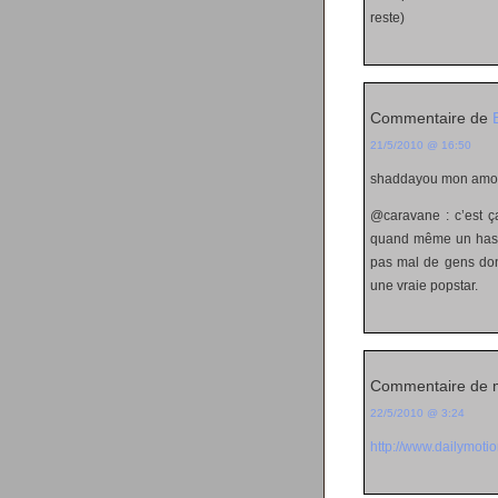
reste)
Commentaire de
21/5/2010 @ 16:50
shaddayou mon amour
@caravane : c’est ça
quand même un has be
pas mal de gens dont
une vraie popstar.
Commentaire de 
22/5/2010 @ 3:24
http://www.dailymot