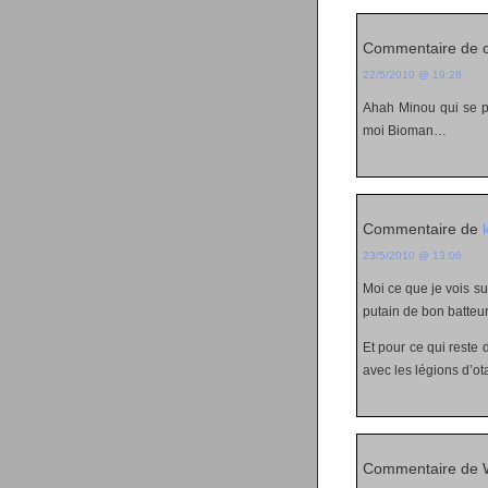
Commentaire de 
22/5/2010 @ 19:28
Ahah Minou qui se pr
moi Bioman…
Commentaire de
23/5/2010 @ 13:06
Moi ce que je vois su
putain de bon batteur
Et pour ce qui reste 
avec les légions d’o
Commentaire de 