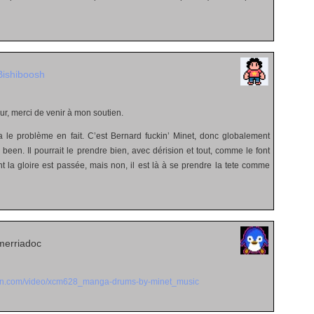
Bishiboosh
, merci de venir à mon soutien.
 le problème en fait. C’est Bernard fuckin’ Minet, donc globalement
en. Il pourrait le prendre bien, avec dérision et tout, comme le font
 la gloire est passée, mais non, il est là à se prendre la tete comme
merriadoc
ion.com/video/xcm628_manga-drums-by-minet_music