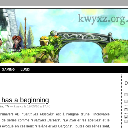
GAMING
LUNDI
D
 has a beginning
ing TV
— kwyxz le 19/05/10 à 17:40
l’univers AB, “
Salut les Musclés
” est à l’origine d’une l’incroyable
 de séries comme “
Premiers Baisers
“, “
Le miel et les abeilles
” et le
à évoqué en ces lieux “
Hélène et les Garçons
“. Toutes ces séries sont,