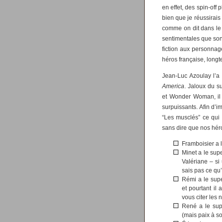
en effet, des spin-off 
bien que je réussirais
comme on dit dans le 
sentimentales que sont
fiction aux personna
héros française, long
Jean-Luc Azoulay l’a 
America
. Jaloux du 
et Wonder Woman, il
surpuissants. Afin d’
“Les musclés” ce qui 
sans dire que nos hér
Framboisier a 
Minet a le sup
Valériane – si
sais pas ce qu’
Rémi a le supe
et pourtant il
vous citer les
René a le supe
(mais paix à s