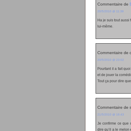
Commentaire de
20/5/2010 @ 11:39
Ha je suis tout auss
lui-même.
Commentaire de 
20/5/2010 @ 23:02
Pourtant il a fait qu
et de jouer la comédi
Tout ça pour dire que
Commentaire de 
21/5/2010 @ 16:43
Je confirme ce que 
dire qu’il a le melon