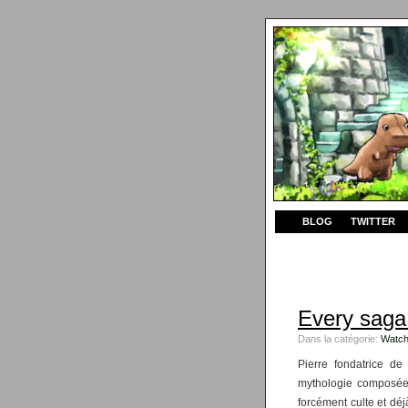
BLOG
TWITTER
Every saga
Dans la catégorie:
Watch
Pierre fondatrice de 
mythologie composée
forcément culte et déj