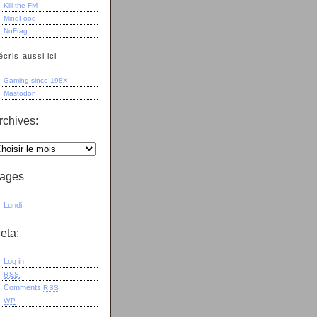
Kill the FM
MindFood
NoFrag
écris aussi ici
Gaming since 198X
Mastodon
rchives:
ages
Lundi
eta:
Log in
RSS
Comments
RSS
WP