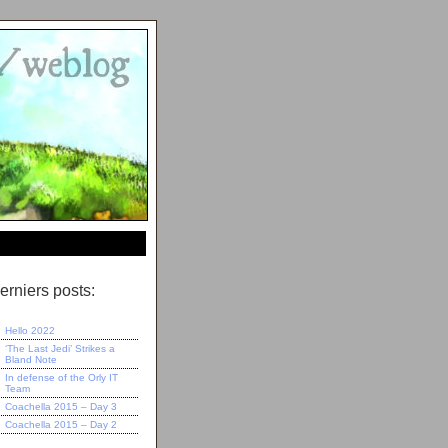
erniers posts:
Hello 2022
‘The Last Jedi’ Strikes a
Bland Note
In defense of the Orly IT
Team
Coachella 2015 – Day 3
Coachella 2015 – Day 2