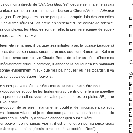
D
plus ou moins directs de “
Salut les Musclés
“, oeuvre séminale (je savais
 à placer ce mot un jour, même sans bosser à Chronic’Art) de l’ABverse
jargon. Et ce jargon est on ne peut plus approprié: loin des comédies
 les autres séries AB, on est ici en présence d’une oeuvre de science-
ges complexes: les
Musclés
sont en effet la première équipe de super-
temps avant France Five.
bien vite remarqué: il partage ses initiales avec la
Justice League of
succès des personnages super-héroïques que sont Superman, Batman
 décide avec son acolyte Claude Berda de créer sa série d’hommes
C
immédiatement situer le contexte, il annonce la couleur en les nommant
sonne évidemment mieux que “les baltringues” ou “les tocards”. Il va
Ca
os sont dotés de Super-Pouvoirs:
le super-pouvoir d’être le séducteur de la bande sans être beau
er-pouvoir de supporter les hurlements stridents d’une femme appellée
 un prénom pareil ne vous convainc pas qu’on est en pleine SF, je ne
il vous faut
r-pouvoir de se faire instantanément oublier de l’inconscient collectif,
 avait épousé Ariane, et je ne déconne pas: demandez à quelqu’un de
 noms des Musclés il y a 99% de chances qu’il oublie Rémi
r-pouvoir de ne jamais vieillir: il est en effet en permanence vieux
on âme quand même, t’étais le meilleur à l’accordéon René)