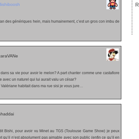
Bishiboosh
R
i fan des génériques hein, mais humainement, c’est un gros con imbu de
caraVANe
oi dans sa vie pour avoir le melon? A part chanter comme une castafiore
e avec un naturel qui lui aurait valu un césar?
 Valériane habitait dans ma rue sisi je vous jure…
shaddai
dit Bishi, pour avoir vu Minet au TGS (Toulouse Game Show) je peux
 et qu’il n’est absolument pas aimable avec son public (enfin ce qu’il en