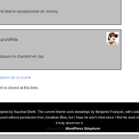
né était le saxophoniste de Johnny.
caraVANe
otaques ils chantent en Jap.
aires de ce post
•
 is closed at this time.
signed by
Kaushal Sheth
. The current theme uses tweakings by
Benjamin François
, with co
used without permission from Jonathan Blow, but I hope he won't mind since I find his work in
it truly deserves it.
Powered by
WordPress Strayhorn