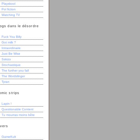
Playskool
Pol fiction
Watching TV
logs dans le désordre
Fuck You Billy
Got milk ?
Intraordinaire
Just Be Wise
Sskizo
Stochastique
The further you fall
The Wordslinger
Tyran
omic strips
Lapin !
Questionable Content
Tu mourras moins bête
ivers
GameKult