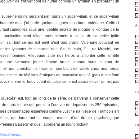
r-pouvoir de trouver cool de hurler comme un tyrolien en préparant un
uper-héros ne seraient rien sans un super-vilain, et ce super-vilain
urlante dont j’ai parlé quelques lignes plus haut: Valériane. Celle-ci
B
urtant camouflés sous une identité secrète de groupe folklorique de la
et particulièrement Minet probablement à cause de sa petite taille
 sait tout ce qui est petit n’est pas grand. Valériane pouvant en
cer les tympans de n’importe quel être humain, fût-il un Musclé, une
restre nommée Hilguegue aide nos héros à affronter cette terrible
u’une avenante jeune femme brune connue sous le nom de
ine” qui, cherchant en vain un semblant de virilité chez nos héros,
me actrice de téléfilms érotiques de mauvaise qualité (paix à son âme
vez le voir le body count de cette série est assez élevé, on est pas
C
s Musclés
” est, tout au long de la série, de parvenir à conserver cette
t de narration ce qui permit à l’oeuvre de dépasser les 250 épisodes,
e des personnages essentiels comme Justine (la nièce de Framboisier)
rôme, qui formeront le couple maudit d’un drame psychologique
Premiers Baisers” et que j’aborderai un jour prochain.
D
SensCritique
.