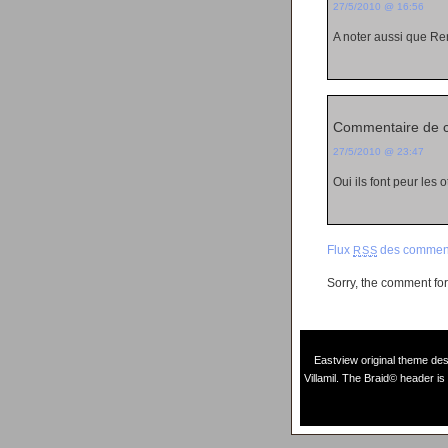
27/5/2010 @ 16:56
A noter aussi que Re
Commentaire de 
27/5/2010 @ 23:47
Oui ils font peur les 
Flux
des comment
RSS
Sorry, the comment form
Eastview original theme de
Villamil
. The Braid© header is 