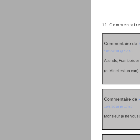
11 Commentair
Commentaire de
19/5/2010 @ 17:48
Attends, Framboisie
(et Minet est un con)
Commentaire de
19/5/2010 @ 17:49
Monsieur je ne vous 