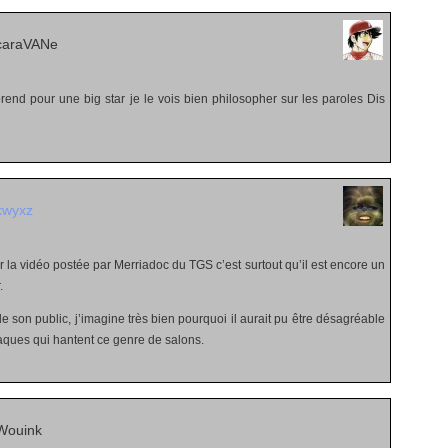
caraVANe
end pour une big star je le vois bien philosopher sur les paroles Dis
kwyxz
r la vidéo postée par Merriadoc du TGS c’est surtout qu’il est encore un
.
de son public, j’imagine très bien pourquoi il aurait pu être désagréable
taques qui hantent ce genre de salons.
Wouink