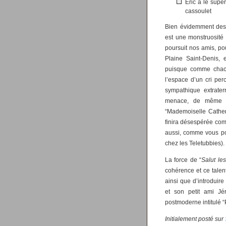
Éric a le supe
cassoulet
Bien évidemment des s
est une monstruosité h
poursuit nos amis, po
Plaine Saint-Denis, 
puisque comme chacun
l’espace d’un cri per
sympathique extrater
menace, de même q
“Mademoiselle Cather
finira désespérée com
aussi, comme vous pou
chez les Teletubbies).
La force de “
Salut le
cohérence et ce talen
ainsi que d’introduir
et son petit ami Jé
postmoderne intitulé “
Initialement posté sur