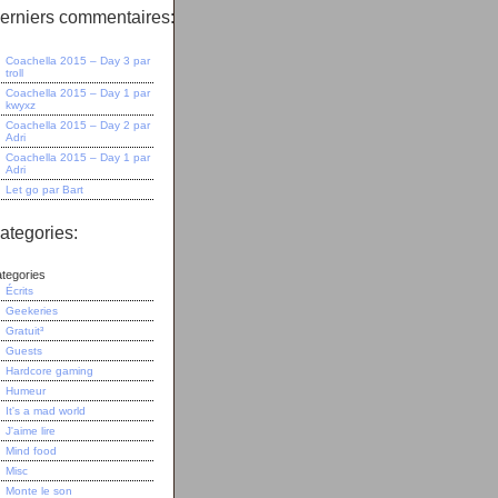
erniers commentaires:
Coachella 2015 – Day 3
par
troll
Coachella 2015 – Day 1
par
kwyxz
Coachella 2015 – Day 2
par
Adri
Coachella 2015 – Day 1
par
Adri
Let go
par
Bart
ategories:
tegories
Écrits
Geekeries
Gratuit³
Guests
Hardcore gaming
Humeur
It's a mad world
J'aime lire
Mind food
Misc
Monte le son