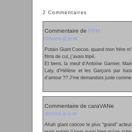
2 Commentaires
Commentaire de
PPH
27/5/2010 @ 20:48
Putain Giant Coocoo, quand mon frère m’av
films de cul, j’avais tripé.
Et tiens, la meuf d’Antoine Garnier, Mar
Laly, d’Hélène et les Garçons par has
d’amour ?? J’me demandais juste comme
Commentaire de caraVANe
28/5/2010 @ 11:59
Ahah giant coocoo le plus “grand” acteur
mais putain il joue aussi bien qu’un acteur