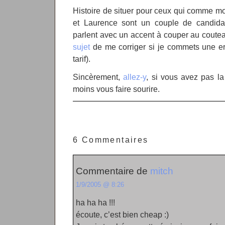
Histoire de situer pour ceux qui comme moi
et Laurence sont un couple de candidat
parlent avec un accent à couper au coute
sujet
de me corriger si je commets une 
tarif).
Sincèrement,
allez-y
, si vous avez pas l
moins vous faire sourire.
6 Commentaires
Commentaire de
mitch
1/9/2005 @ 8:26
ha ha ha !!!
écoute, c’est bien cheap :)