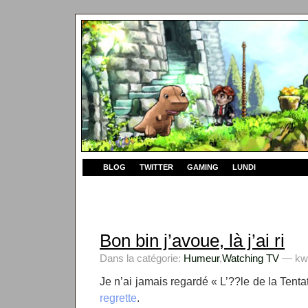
BLOG
TWITTER
GAMING
LUNDI
Bon bin j’avoue, là j’ai ri
Dans la catégorie:
Humeur
,
Watching TV
— kwy
Je n’ai jamais regardé « L’??le de la Tent
regrette
.