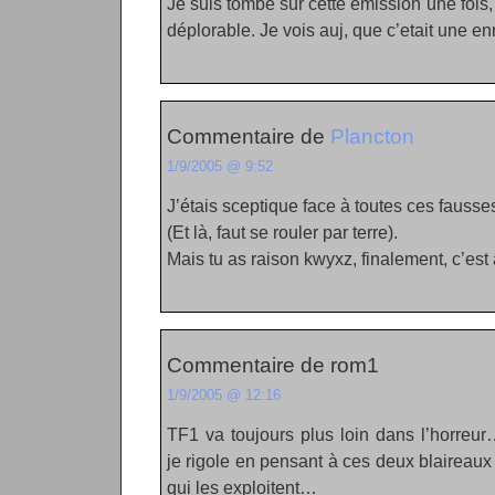
Je suis tombé sur cette émission une fois, e
déplorable. Je vois auj, que c’etait une en
Commentaire de
Plancton
1/9/2005 @ 9:52
J’étais sceptique face à toutes ces faus
(Et là, faut se rouler par terre).
Mais tu as raison kwyxz, finalement, c’est 
Commentaire de rom1
1/9/2005 @ 12:16
TF1 va toujours plus loin dans l’horreur
je rigole en pensant à ces deux blaireau
qui les exploitent…