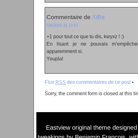
Commentaire de
XiBe
6/9/2005 @ 14:57
+1 pour tout ce que tu dis, kwyxz ! :)
En lisant je ne pouvais m’empêche
apparemment si.
Youpla!
Flux
des commentaires de ce post
•
RSS
Sorry, the comment form is closed at this ti
Eastview original theme designe
tweakings by
Benjamin François
, wi