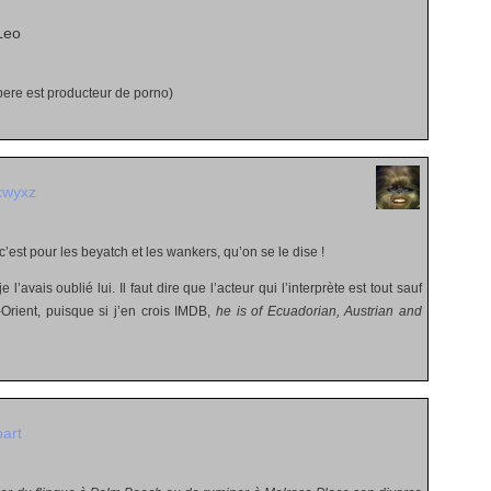
Leo
 pere est producteur de porno)
kwyxz
c’est pour les beyatch et les wankers, qu’on se le dise !
 l’avais oublié lui. Il faut dire que l’acteur qui l’interprète est tout sauf
Orient, puisque si j’en crois IMDB,
he is of Ecuadorian, Austrian and
bart