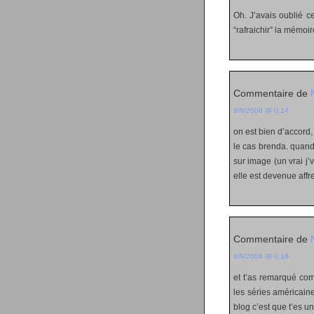
Oh. J’avais oublié 
“rafraichir” la mémoir
Commentaire de
9/9/2008 @ 0:14
on est bien d’accord,
le cas brenda. quand 
sur image (un vrai j
elle est devenue affr
Commentaire de
9/9/2008 @ 0:16
et t’as remarqué co
les séries américaine
blog c’est que t’es une