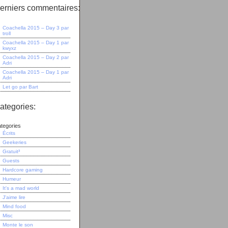
erniers commentaires:
Coachella 2015 – Day 3
par
troll
Coachella 2015 – Day 1
par
kwyxz
Coachella 2015 – Day 2
par
Adri
Coachella 2015 – Day 1
par
Adri
Let go
par
Bart
ategories:
tegories
Écrits
Geekeries
Gratuit³
Guests
Hardcore gaming
Humeur
It's a mad world
J'aime lire
Mind food
Misc
Monte le son