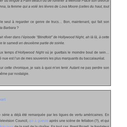
uer du flingue à Palm Beach ou de ruminer à Melrose Place son divorce
inna, la femme qui a volé les lèvres de Lova Moore (celles du haut, tout
le seul à regarder ce genre de trucs… Bon, maintenant, qui fait son
ta Barbara
?
fait rêver dans l’épisode “Blindfold” de Hollywood Night, ah là là, à cette
re le samedi en deuxième partie de soirée.
ux temps d’
Hollywood Night
où je guettais le moindre bout de sein…
é nue est l’un de mes souvenirs les plus marquants du baccalauréat.
ur cette chronique, je sais à quoi m’en tenir. Autant ne pas perdre son
même par nostalgie.
bart
e série a déjà été remarquée par les ligues de vertu américaines. En
 Television Council,
qui a gueulé
après une scène de fellation (?), et qui
trop quoi
de la part de la chaîne. En tout cas, Brent Bozell, le fondateur