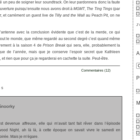
é un peu de soigner leur soundtrack. On leur pardonnera donc la faute
uverture puisqu’ensuite nous avons droit à
MGMT
,
The Ting Tings
(par
z
, et carrément un guest live de
Tilly and the Wall
au Peach Pit, on ne
J'
l’antenne avec la conclusion évidente que c’est de la merde, ce qui
tout le monde, que même regardé au second degré c’est quand même
irement à la saison 4 de
Prison Break
qui sera, elle, probablement la
que de l’année, mais que je conserve l’espoir secret que Kathleen
A
et rien que pour ça je regarderai en cachette la suite. Peut-être.
Commentaires (12)
P
es
M
Snoorky
 est devenue affreuse, elle qui m’avait tant fait rêver dans l’épisode
ywood Night, ah là là, à cette époque on savait vivre le samedi en
oirée. Mais je m’égare.