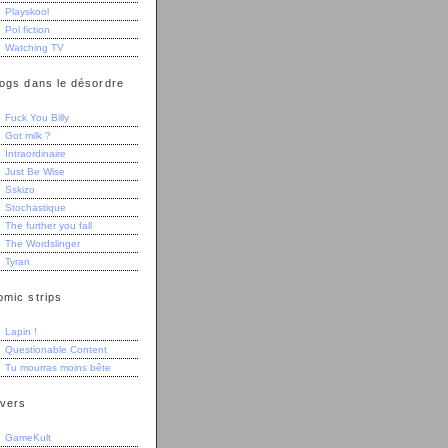
Playskool
Pol fiction
Watching TV
logs dans le désordre
Fuck You Billy
Got milk ?
Intraordinaire
Just Be Wise
Sskizo
Stochastique
The further you fall
The Wordslinger
Tyran
omic strips
Lapin !
Questionable Content
Tu mourras moins bête
ivers
GameKult