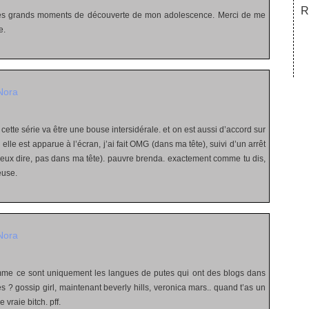
R
ces grands moments de découverte de mon adolescence. Merci de me
e.
Nora
 cette série va être une bouse intersidérale. et on est aussi d’accord sur
elle est apparue à l’écran, j’ai fait OMG (dans ma tête), suivi d’un arrêt
’veux dire, pas dans ma tête). pauvre brenda. exactement comme tu dis,
euse.
Nora
mme ce sont uniquement les langues de putes qui ont des blogs dans
s ? gossip girl, maintenant beverly hills, veronica mars.. quand t’as un
 vraie bitch. pff.