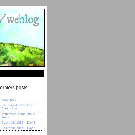
erniers posts:
Hello 2022
‘The Last Jedi’ Strikes a
Bland Note
In defense of the Orly IT
Team
Coachella 2015 – Day 3
Coachella 2015 – Day 2