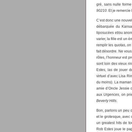
gré, sans nulle forme
90210
. Et je remercie
C’est donc une nouvell
débarquée du Kansas,
liposucées et/ou anore
varier, la fille est un é
remplir les quotas, o
fait désordre. Ne vous
rôles, l’honneur est p
sont loin des vieux ri
Estes, las de jouer 
virtuel d’avec Lisa Ri
du moins). La maman es
amie d’Oncle Jessie
aux
Urgences
, on pr
Beverly Hills
.
Bon, parlons un peu 
et le grotesque, avec 
un greatest hits de to
Rob Estes joue le pap