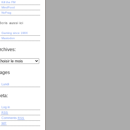
Kill the FM
MindFood
NoFrag
écris aussi ici
Gaming since 198X
Mastodon
rchives:
ages
Lundi
eta:
Log in
RSS
Comments
RSS
WP