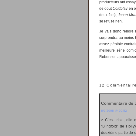
producteurs ont essay
de goût
Coldplay
en o
deux fois),
Jason Mra
se refuse rien.
Je vais donc rendre 
surprendra au moins 
assez pénible contra
meilleure série comi
Robertson apparaisse, 
12 Commentair
Commentaire de 
8/9/2008 @ 20:52
> C’est triste, elle
“Blindfold” de Holl
deuxième partie de s