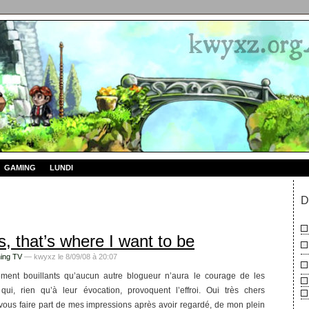
GAMING
LUNDI
D
s, that’s where I want to be
ing TV
— kwyxz le 8/09/08 à 20:07
llement bouillants qu’aucun autre blogueur n’aura le courage de les
qui, rien qu’à leur évocation, provoquent l’effroi. Oui très chers
 vous faire part de mes impressions après avoir regardé, de mon plein