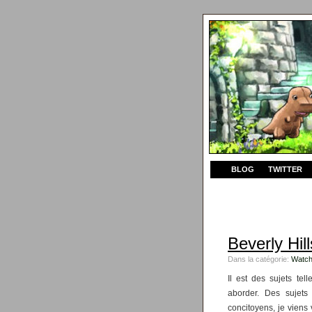
BLOG
TWITTER
Beverly Hill
Dans la catégorie:
Watch
Il est des sujets te
aborder. Des sujets 
concitoyens, je viens