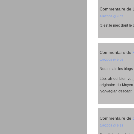
Commentaire de 
9/9/2008 @ 4:07
(c’est le mec dont le
Commentaire de
9/9/2008 @ 9:05
Nora: mais les blogs 
Léo: ah oui bien vu, je
originaire du Moyen-
Norwegian descent
.
Commentaire de
9/9/2008 @ 9:18