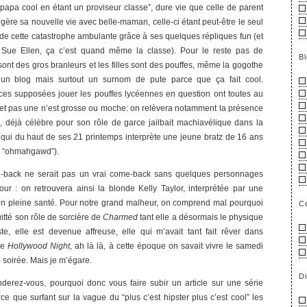
papa cool en étant un proviseur classe”, dure vie que celle de parent
 gère sa nouvelle vie avec belle-maman, celle-ci étant peut-être le seul
e cette catastrophe ambulante grâce à ses quelques répliques fun (et
 Sue Ellen, ça c’est quand même la classe). Pour le reste pas de
B
sont des gros branleurs et les filles sont des pouffes, même la gogothe
n blog mais surtout un surnom de pute parce que ça fait cool.
ces supposées jouer les pouffes lycéennes en question ont toutes au
et pas une n’est grosse ou moche: on relèvera notamment la présence
déjà célèbre pour son rôle de garce jailbait machiavélique dans la
 qui du haut de ses 21 printemps interprète une jeune bratz de 16 ans
e: “ohmahgawd”).
back ne serait pas un vrai come-back sans quelques personnages
tour : on retrouvera ainsi la blonde Kelly Taylor, interprétée par une
 en pleine santé. Pour notre grand malheur, on comprend mal pourquoi
C
tté son rôle de sorcière de
Charmed
tant elle a désormais le physique
iste, elle est devenue affreuse, elle qui m’avait tant fait rêver dans
 de
Hollywood Night
, ah là là, à cette époque on savait vivre le samedi
 soirée. Mais je m’égare.
D
erez-vous, pourquoi donc vous faire subir un article sur une série
ce que surfant sur la vague du “plus c’est hipster plus c’est cool” les