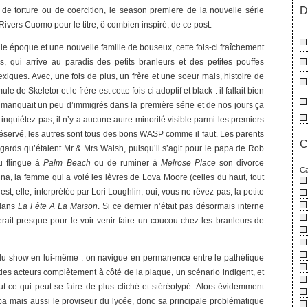
D
 de torture ou de coercition, le season premiere de la nouvelle série
 Rivers Cuomo pour le titre, ô combien inspiré, de ce post.
e époque et une nouvelle famille de bouseux, cette fois-ci fraîchement
 qui arrive au paradis des petits branleurs et des petites pouffes
xiques. Avec, une fois de plus, un frère et une soeur mais, histoire de
mule de Skeletor et le frère est cette fois-ci adoptif et black : il fallait bien
n manquait un peu d’immigrés dans la première série et de nos jours ça
 inquiétez pas, il n’y a aucune autre minorité visible parmi les premiers
réservé, les autres sont tous des bons WASP comme il faut. Les parents
C
ngards qu’étaient Mr & Mrs Walsh, puisqu’il s’agit pour le papa de Rob
du flingue à
Palm Beach
ou de ruminer à
Melrose Place
son divorce
Ca
nna, la femme qui a volé les lèvres de Lova Moore (celles du haut, tout
t, elle, interprétée par Lori Loughlin, oui, vous ne rêvez pas, la petite
 dans
La Fête A La Maison
. Si ce dernier n’était pas désormais interne
ierait presque pour le voir venir faire un coucou chez les branleurs de
du show en lui-même : on navigue en permanence entre le pathétique
des acteurs complètement à côté de la plaque, un scénario indigent, et
ut ce qui peut se faire de plus cliché et stéréotypé. Alors évidemment
a mais aussi le proviseur du lycée, donc sa principale problématique