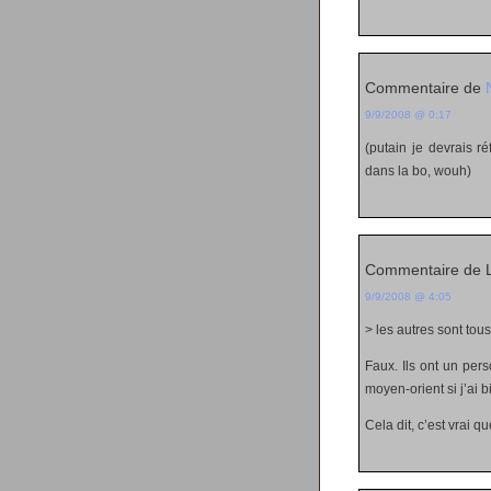
Commentaire de
9/9/2008 @ 0:17
(putain je devrais ré
dans la bo, wouh)
Commentaire de 
9/9/2008 @ 4:05
> les autres sont to
Faux. Ils ont un per
moyen-orient si j’ai b
Cela dit, c’est vrai 