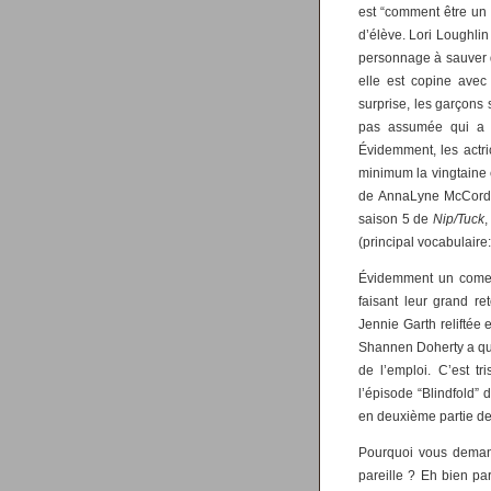
est “comment être un 
d’élève. Lori Loughlin
personnage à sauver d
elle est copine avec
surprise, les garçons 
pas assumée qui a u
Évidemment, les actri
minimum la vingtaine 
de AnnaLyne McCord, 
saison 5 de
Nip/Tuck
,
(principal vocabulair
Évidemment un come-
faisant leur grand re
Jennie Garth reliftée
Shannen Doherty a qui
de l’emploi. C’est tr
l’épisode “Blindfold”
en deuxième partie de
Pourquoi vous demand
pareille ? Eh bien par