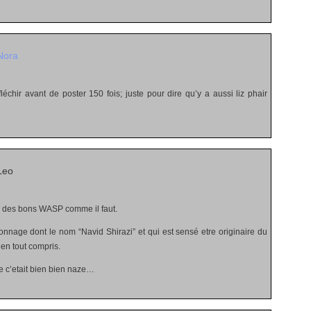
Nora
fléchir avant de poster 150 fois; juste pour dire qu’y a aussi liz phair
Leo
us des bons WASP comme il faut.
sonnage dont le nom “Navid Shirazi” et qui est sensé etre originaire du
ien tout compris.
que c’etait bien bien naze…