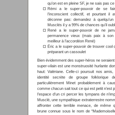
qu’on est en pleine SF, je ne sais pas ce 
Rémi a le super-pouvoir de se fair
l’inconscient collectif, et pourtant il
déconne pas: demandez à quelqu’un
Musclés il y a 99% de chances qu’il oub
René a le super-pouvoir de ne jamais
permanence vieux (mais paix à son
meilleur à l’accordéon René)
Éric a le super-pouvoir de trouver cool
préparant un cassoulet
Bien évidemment des super-héros ne seraient r
super-vilain est une monstruosité hurlante dont
haut: Valériane. Celle-ci poursuit nos amis
identité secrète de groupe folklorique d
particulièrement Minet probablement à caus
comme chacun sait tout ce qui est petit n’est 
l’espace d’un cri percer les tympans de n’impo
Musclé, une sympathique extraterrestre nomm
affronter cette terrible menace, de même
brune connue sous le nom de “Mademoiselle 