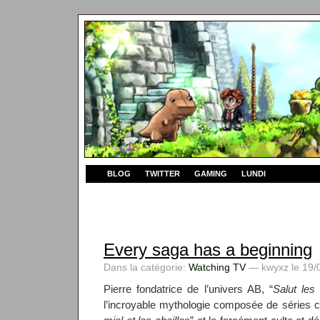
BLOG
TWITTER
GAMING
LUNDI
Every saga has a beginning
Dans la catégorie:
Watching TV
— kwyxz le 19/0
Pierre fondatrice de l’univers AB, “
Salut les
l’incroyable mythologie composée de séries