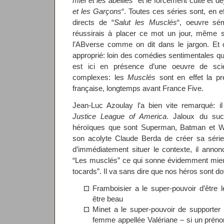
miel et les abeilles
” et le forcément culte et d
et les Garçons
“. Toutes ces séries sont, en e
directs de “
Salut les Musclés
“, oeuvre sém
réussirais à placer ce mot un jour, même s
l’ABverse comme on dit dans le jargon. Et 
approprié: loin des comédies sentimentales qu
est ici en présence d’une oeuvre de scie
complexes: les
Musclés
sont en effet la p
française, longtemps avant France Five.
Jean-Luc Azoulay l’a bien vite remarqué: il
Justice League of America
. Jaloux du su
héroïques que sont Superman, Batman et W
son acolyte Claude Berda de créer sa série
d’immédiatement situer le contexte, il anno
“Les musclés” ce qui sonne évidemment mieux
tocards”. Il va sans dire que nos héros sont d
Framboisier a le super-pouvoir d’être
être beau
Minet a le super-pouvoir de supporter 
femme appellée Valériane – si un prén