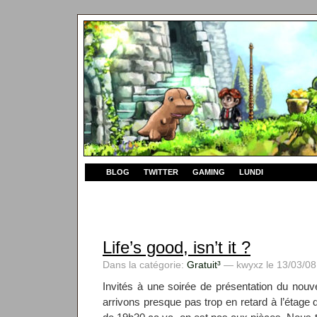
BLOG
TWITTER
GAMING
LUNDI
Life’s good, isn’t it ?
Dans la catégorie:
Gratuit³
— kwyxz le 13/03/08
Invités à une soirée de présentation du no
arrivons presque pas trop en retard à l’étage