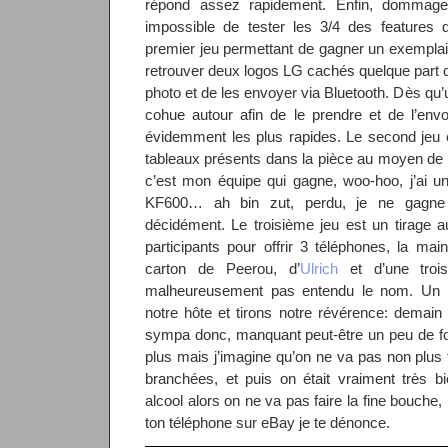
répond assez rapidement. Enfin, dommage
impossible de tester les 3/4 des features 
premier jeu permettant de gagner un exemplaire
retrouver deux logos LG cachés quelque part d
photo et de les envoyer via Bluetooth. Dès qu’u
cohue autour afin de le prendre et de l’envo
évidemment les plus rapides. Le second jeu co
tableaux présents dans la pièce au moyen de
c’est mon équipe qui gagne, woo-hoo, j’ai 
KF600… ah bin zut, perdu, je ne gagne 
décidément. Le troisième jeu est un tirage a
participants pour offrir 3 téléphones, la mai
carton de Peerou, d’
Ulrich
et d’une trois
malheureusement pas entendu le nom. Un 
notre hôte et tirons notre révérence: demain i
sympa donc, manquant peut-être un peu de foli
plus mais j’imagine qu’on ne va pas non plus 
branchées, et puis on était vraiment très b
alcool alors on ne va pas faire la fine bouche
ton téléphone sur eBay je te dénonce.