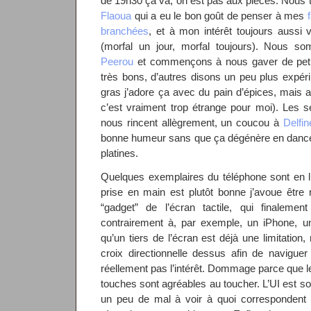
de 19h30 ça va, on est pas aux pièces. Nous 
Flaoua
qui a eu le bon goût de penser à mes
branchées
, et à mon intérêt toujours aussi 
(morfal un jour, morfal toujours). Nous so
Peerou
et commençons à nous gaver de petits
très bons, d’autres disons un peu plus expéri
gras j’adore ça avec du pain d’épices, mais
c’est vraiment trop étrange pour moi). Les s
nous rincent allègrement, un coucou à
Delfin
bonne humeur sans que ça dégénère en dance
platines.
Quelques exemplaires du téléphone sont en lib
prise en main est plutôt bonne j’avoue être
“gadget” de l’écran tactile, qui finaleme
contrairement à, par exemple, un iPhone, u
qu’un tiers de l’écran est déjà une limitation,
croix directionnelle dessus afin de naviguer
réellement pas l’intérêt. Dommage parce que le
touches sont agréables au toucher. L’UI est so
un peu de mal à voir à quoi correspondent c