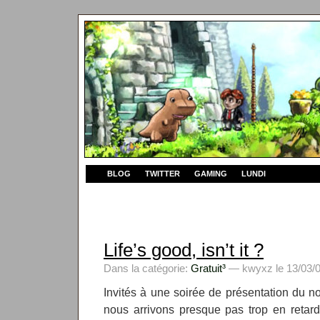
BLOG
TWITTER
GAMING
LUNDI
Life’s good, isn’t it ?
Dans la catégorie:
Gratuit³
— kwyxz le 13/03/0
Invités à une soirée de présentation du
nous arrivons presque pas trop en retar