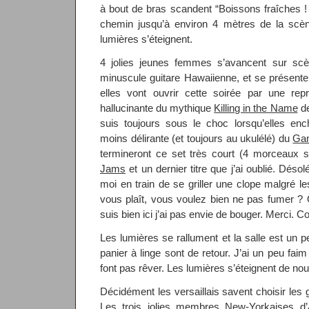
à bout de bras scandent “Boissons fraîches !
chemin jusqu’à environ 4 mètres de la scèn
lumières s’éteignent.
4 jolies jeunes femmes s’avancent sur scèn
minuscule guitare Hawaiienne, et se présente
elles vont ouvrir cette soirée par une rep
hallucinante du mythique
Killing in the Name
d
suis toujours sous le choc lorsqu’elles en
moins délirante (et toujours au ukulélé) du
Gan
termineront ce set très court (4 morceaux
Jams
et un dernier titre que j’ai oublié. Dés
moi en train de se griller une clope malgré le
vous plaît, vous voulez bien ne pas fumer ?
suis bien ici j’ai pas envie de bouger. Merci. C
Les lumières se rallument et la salle est un p
panier à linge sont de retour. J’ai un peu fa
font pas rêver. Les lumières s’éteignent de no
Décidément les versaillais savent choisir les
Les trois jolies membres New-Yorkaises d’