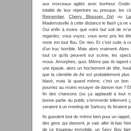
aux morceaux agités avec bonheur. Godin 
totalité de leur répertoire ou presque, les c
Remember
,
Cherry Blossom Girl
ou
L
Mademoiselle à cette distance le flash ça ne 
Oui enfin à moins que votre but soit de m’av
regardez, vous voyez, vous avez pris les tê
reste est tout flou. De rien. Et c’est suite à c
d’un truc horrible. Mais alors vraiment. Alor
tout ce qu’ils peuvent sur scène, les spec
mous. Amorphes, quoi. Même pas ils tapent d
une épaule, alors un hochement de tête, houla
que la clientèle de Air est probablement plu
blasé, mais là quand même, c’est un bon 
pourriez au moins essayer de danser non ? Eh 
fin des chansons (où ça applaudit à tout ro
bonne partie du public s’emmerde tellement ça
seraient à un meeting de Sarkozy ils feraient pa
Ils gueulent tout de même bien pour un rappel,
des gens qui dansent, je vais aller là-bas his
de ce troupeau immobile, un
Sexy Boy
bien