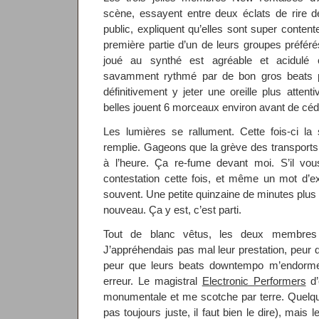
scène, essayent entre deux éclats de rire d
public, expliquent qu’elles sont super content
première partie d’un de leurs groupes préféré
joué au synthé est agréable et acidulé
savamment rythmé par de bon gros beats p
définitivement y jeter une oreille plus attent
belles jouent 6 morceaux environ avant de céde
Les lumières se rallument. Cette fois-ci la
remplie. Gageons que la grève des transports 
à l’heure. Ça re-fume devant moi. S’il vou
contestation cette fois, et même un mot d’exc
souvent. Une petite quinzaine de minutes plus 
nouveau. Ça y est, c’est parti.
Tout de blanc vêtus, les deux membr
J’appréhendais pas mal leur prestation, peur 
peur que leurs beats downtempo m’endormen
erreur. Le magistral
Electronic Performers
d’
monumentale et me scotche par terre. Quelqu
pas toujours juste, il faut bien le dire), mai