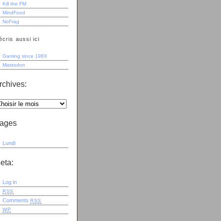
Kill the FM
MindFood
NoFrag
écris aussi ici
Gaming since 198X
Mastodon
rchives:
ages
Lundi
eta:
Log in
RSS
Comments
RSS
WP