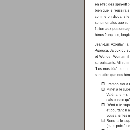
en effet, des spin-off 
bien que je réussirais
comme on dit dans le 
sentimentales que sont
fiction aux personna
héros française, long
Jean-Luc Azoulay l’a 
America
. Jaloux du 
et Wonder Woman, il
surpuissants. Afin d’
“Les musclés” ce qui 
sans dire que nos hér
Framboisier a 
Minet a le sup
Valériane – si
sais pas ce qu’
Rémi a le supe
et pourtant il
vous citer les
René a le supe
(mais paix à s