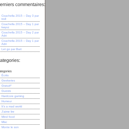
erniers commentaires:
Coachella 2015 – Day 3
par
troll
Coachella 2015 – Day 1
par
kwyxz
Coachella 2015 – Day 2
par
Adri
Coachella 2015 – Day 1
par
Adri
Let go
par
Bart
ategories:
tegories
Écrits
Geekeries
Gratuit³
Guests
Hardcore gaming
Humeur
It's a mad world
J'aime lire
Mind food
Misc
Monte le son