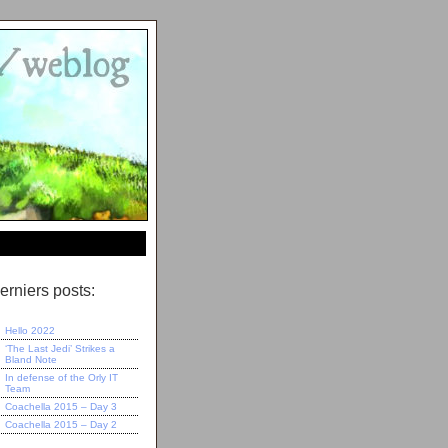
erniers posts:
Hello 2022
‘The Last Jedi’ Strikes a
Bland Note
In defense of the Orly IT
Team
Coachella 2015 – Day 3
Coachella 2015 – Day 2