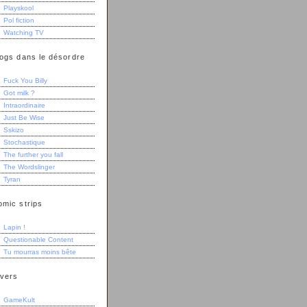
Playskool
Pol fiction
Watching TV
logs dans le désordre
Fuck You Billy
Got milk ?
Intraordinaire
Just Be Wise
Sskizo
Stochastique
The further you fall
The Wordslinger
Tyran
omic strips
Lapin !
Questionable Content
Tu mourras moins bête
ivers
GameKult