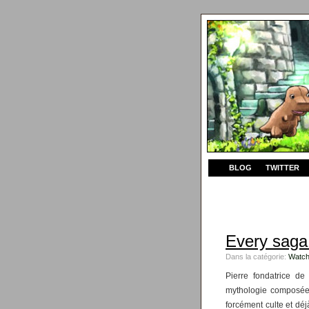
BLOG
TWITTER
Every saga
Dans la catégorie:
Watch
Pierre fondatrice de 
mythologie composée
forcément culte et déj