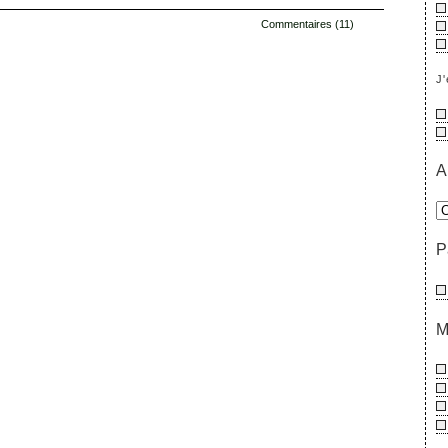
Commentaires (11)
J'
A
P
M