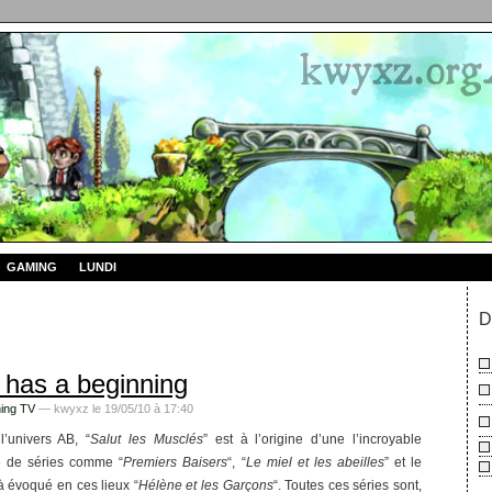
GAMING
LUNDI
D
 has a beginning
ing TV
— kwyxz le 19/05/10 à 17:40
l’univers AB, “
Salut les Musclés
” est à l’origine d’une l’incroyable
 de séries comme “
Premiers Baisers
“, “
Le miel et les abeilles
” et le
à évoqué en ces lieux “
Hélène et les Garçons
“. Toutes ces séries sont,