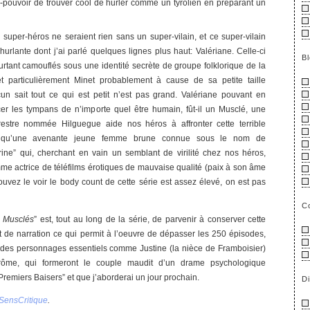
r-pouvoir de trouver cool de hurler comme un tyrolien en préparant un
uper-héros ne seraient rien sans un super-vilain, et ce super-vilain
urlante dont j’ai parlé quelques lignes plus haut: Valériane. Celle-ci
B
urtant camouflés sous une identité secrète de groupe folklorique de la
et particulièrement Minet probablement à cause de sa petite taille
 sait tout ce qui est petit n’est pas grand. Valériane pouvant en
cer les tympans de n’importe quel être humain, fût-il un Musclé, une
restre nommée Hilguegue aide nos héros à affronter cette terrible
u’une avenante jeune femme brune connue sous le nom de
ine” qui, cherchant en vain un semblant de virilité chez nos héros,
me actrice de téléfilms érotiques de mauvaise qualité (paix à son âme
vez le voir le body count de cette série est assez élevé, on est pas
C
s Musclés
” est, tout au long de la série, de parvenir à conserver cette
t de narration ce qui permit à l’oeuvre de dépasser les 250 épisodes,
e des personnages essentiels comme Justine (la nièce de Framboisier)
rôme, qui formeront le couple maudit d’un drame psychologique
Premiers Baisers” et que j’aborderai un jour prochain.
D
SensCritique
.