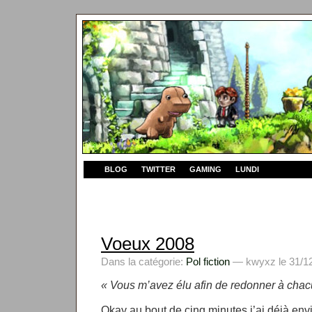
BLOG
TWITTER
GAMING
LUNDI
Voeux 2008
Dans la catégorie:
Pol fiction
— kwyxz le 31/12
« Vous m’avez élu afin de redonner à chacun
Okay au bout de cinq minutes j’ai déjà env