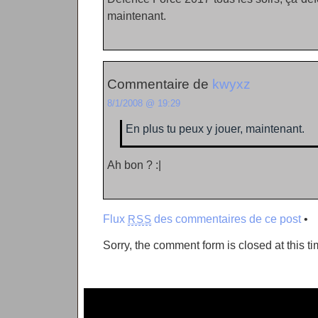
maintenant.
Commentaire de
kwyxz
8/1/2008 @ 19:29
En plus tu peux y jouer, maintenant.
Ah bon ? :|
Flux
des commentaires de ce post
•
RSS
Sorry, the comment form is closed at this ti