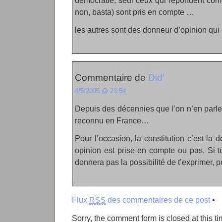
democratie, seul ceux qui repondent co
non, basta) sont pris en compte …
les autres sont des donneur d’opinion qu
Commentaire de
Did'
4/5/2005 @ 23:54
Depuis des décennies que l’on n’en parle,
reconnu en France…
Pour l’occasion, la constitution c’est la d
opinion est prise en compte ou pas. Si t
donnera pas la possibilité de t’exprimer, p
Flux
des commentaires de ce post
•
RSS
Sorry, the comment form is closed at this ti