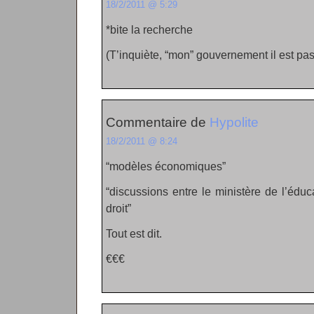
18/2/2011 @ 5:29
*bite la recherche
(T’inquiète, “mon” gouvernement il est p
Commentaire de
Hypolite
18/2/2011 @ 8:24
“modèles économiques”
“discussions entre le ministère de l’éduc
droit”
Tout est dit.
€€€