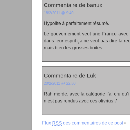
Commentaire de banux
18/2/2011 @ 9:40
Hypolite à parfaitement résumé.
Le gouvernement veut une France avec d
dans leur esprit ça ne veut pas dire la re
mais bien les grosses boites.
Commentaire de Luk
20/2/2011 @ 22:50
Rah merde, avec la catégorie j’ai cru qu’i
n’est pas rendus avec ces olivrius :/
Flux
des commentaires de ce post
•
RSS