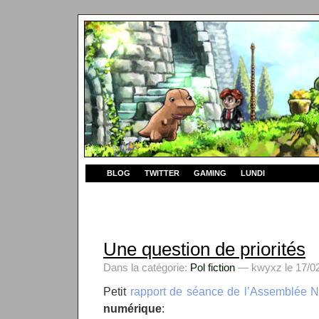
BLOG
TWITTER
GAMING
LUNDI
Une question de priorités
Dans la catégorie:
Pol fiction
— kwyxz le 17/02
Petit
rapport de séance de l’Assemblée N
numérique
: