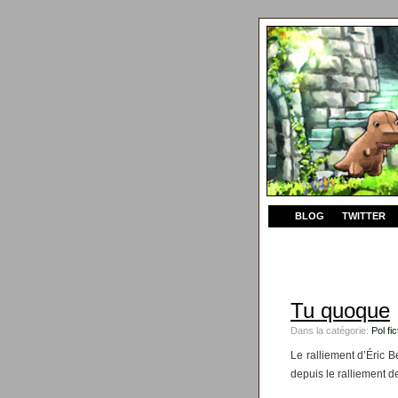
BLOG
TWITTER
Tu quoque
Dans la catégorie:
Pol fic
Le ralliement d’Éric 
depuis le ralliement d