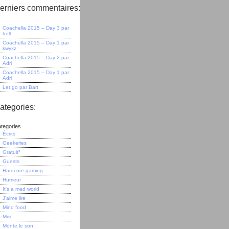
erniers commentaires:
Coachella 2015 – Day 3
par
troll
Coachella 2015 – Day 1
par
kwyxz
Coachella 2015 – Day 2
par
Adri
Coachella 2015 – Day 1
par
Adri
Let go
par
Bart
ategories:
tegories
Écrits
Geekeries
Gratuit³
Guests
Hardcore gaming
Humeur
It's a mad world
J'aime lire
Mind food
Misc
Monte le son