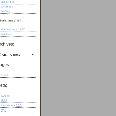
Kill the FM
MindFood
NoFrag
écris aussi ici
Gaming since 198X
Mastodon
rchives:
ages
Lundi
eta:
Log in
RSS
Comments
RSS
WP