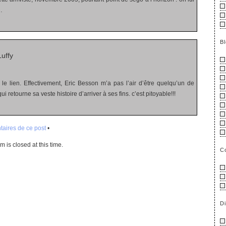
…
B
uffy
le lien. Effectivement, Eric Besson m’a pas l’air d’être quelqu’un de
ui retourne sa veste histoire d’arriver à ses fins. c’est pitoyable!!!
aires de ce post
•
 is closed at this time.
C
D