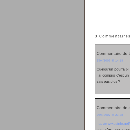
3 Commentaire
Commentaire de L
25/4/2007 @ 14:18
Quelqu’un pourrait-i
j’ai compris c’est 
sais pas plus ?
Commentaire de 
29/4/2007 @ 23:28
http://www.psinfo.ne
point c’est une girou