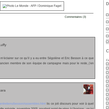
D
Commentaires (3)
s
uffy
C
l m’éclairer sur ce qu’il y a eu entre Ségolène et Eric Besson à ce que
Ca
un ancien membre de son équipe de campagne mais pour le reste, j’en
cara
t/entretiens/besson/rassembles.html
lis ce joli discours pour voir à quel
ette arriviste, novembre 2005, pourtant point de ségo à l’horizon : on lui