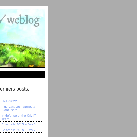
erniers posts:
Hello 2022
‘The Last Jedi’ Strikes a
Bland Note
In defense of the Orly IT
Team
Coachella 2015 – Day 3
Coachella 2015 – Day 2