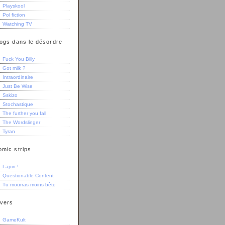
Playskool
Pol fiction
Watching TV
logs dans le désordre
Fuck You Billy
Got milk ?
Intraordinaire
Just Be Wise
Sskizo
Stochastique
The further you fall
The Wordslinger
Tyran
omic strips
Lapin !
Questionable Content
Tu mourras moins bête
ivers
GameKult