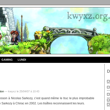
GAMING
LUNDI
D
tion
— kwyxz le 25/04/07 à 10:43
Besson à Nicolas Sarkozy, c’est quand même le truc le plus improbable
e Sarkozy à Chirac en 2002. Les traîtres reconnaissent les leurs.