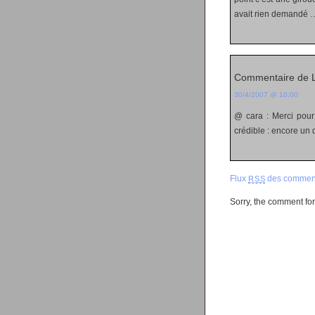
avait rien demandé 
Commentaire de L
30/4/2007 @ 10:00
@ cara : Merci pour 
crédible : encore un q
Flux
des comment
RSS
Sorry, the comment form