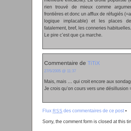
rien trouvé de mieux comme argument
frontières et donc un afflux de réfugiés (=
logique implacable) et les places de 
fatalement, bref, les conneries habituelles
Le pire c’est que ça marche.
Commentaire de
TiTiX
27/5/2005 @ 11:37
Mais, mais … qui croit encore aux sondag
Je crois qu’on cours vers une désillusion 
Flux
des commentaires de ce post
•
RSS
Sorry, the comment form is closed at this ti