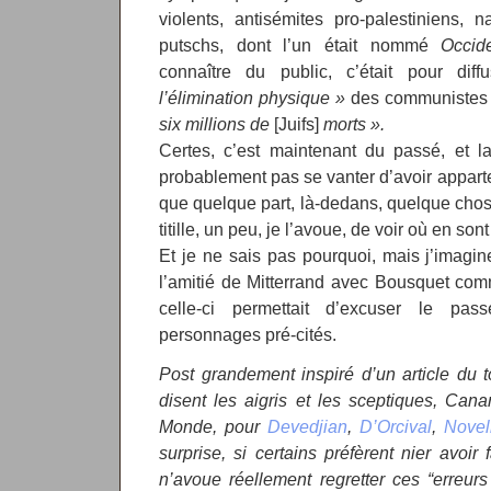
violents, antisémites pro-palestiniens, 
putschs, dont l’un était nommé
Occid
connaître du public, c’était pour dif
l’élimination physique »
des communistes
six millions de
[Juifs]
morts ».
Certes, c’est maintenant du passé, et l
probablement pas se vanter d’avoir appar
que quelque part, là-dedans, quelque ch
titille, un peu, je l’avoue, de voir où en son
Et je ne sais pas pourquoi, mais j’imagin
l’amitié de Mitterrand avec Bousquet co
celle-ci permettait d’excuser le pas
personnages pré-cités.
Post grandement inspiré d’un article du t
disent les aigris et les sceptiques, Can
Monde, pour
Devedjian
,
D’Orcival
,
Novel
surprise, si certains préfèrent nier avoir 
n’avoue réellement regretter ces “erreurs