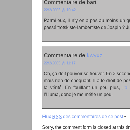
Commentaire de bart
22/2/2005 @ 10:42
Parmi eux, il n’y en a pas au moins un qu
passé trotskiste-lambertiste de Jospin ? 
Commentaire de
kwyxz
22/2/2005 @ 11:17
Oh, ça doit pouvoir se trouver. En 3 sec
mais rien de choquant. Il a le droit de po
la vérité. En fouillant un peu plus,
j’a
l’Huma, donc je me méfie un peu.
Flux
des commentaires de ce post
•
RSS
Sorry, the comment form is closed at this ti