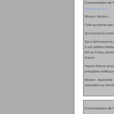
Commentaire de 
19/3/2008 @ 15:44
Morano, Morano…
Celle qui pense que
Qui est pour la censu
Qui a fait envoyer le
à une pétition distri
tiré sur Chirac pendan
France…
Pauvre France qu’es
précipitées inefficace
Morano représente 
nomination au Secrétar
Commentaire de tr