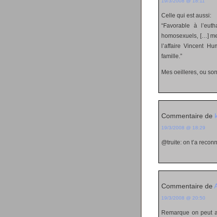
19/3/2008 @ 18:11
Celle qui est aussi:
“Favorable à l’eut
homosexuels, […] mem
l’affaire Vincent H
famille.”
Mes oeilleres, ou son
Commentaire de
19/3/2008 @ 18:29
@truite: on t’a recon
Commentaire de
19/3/2008 @ 20:50
Remarque on peut au