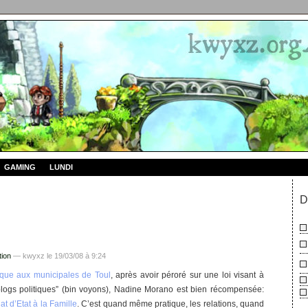
GAMING
LUNDI
D
tion
— kwyxz le 19/03/08 à 9:24
que aux municipales de Toul
, après avoir péroré sur une loi visant à
blogs politiques” (bin voyons), Nadine Morano est bien récompensée:
at d’Etat à la Famille
. C’est quand même pratique, les relations, quand