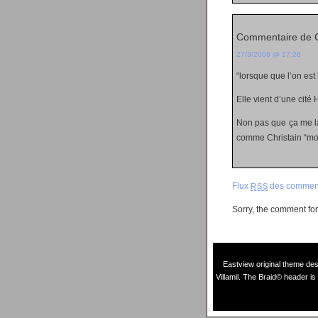
Commentaire de 
27/3/2008 @ 17:26
“lorsque que l’on est
Elle vient d’une ci
Non pas que ça me la
comme Christain “mot
Flux
des comment
RSS
Sorry, the comment form
Eastview original theme de
Villamil
. The Braid© header is 