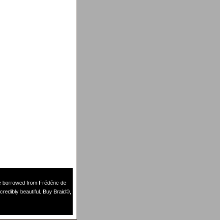
de borrowed from
Frédéric de
credibly beautiful. Buy Braid©,