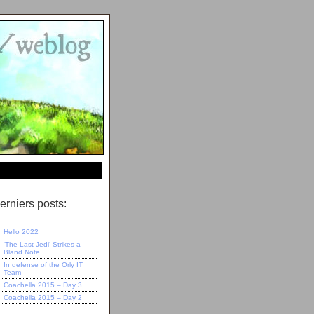
erniers posts:
Hello 2022
‘The Last Jedi’ Strikes a
Bland Note
In defense of the Orly IT
Team
Coachella 2015 – Day 3
Coachella 2015 – Day 2