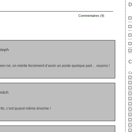
D
Commentaires (9)
s
steph
C
bien né, on mérite forcément d’avoir un poste quelque part… voyons !
Ca
mitch
l’info, c’est quand même énorme !