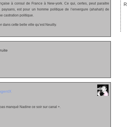
ançaise à consul de France à New-york. Ce qui, certes, peut paraitre
R
, paysans, est pour un homme politique de l’envergure (ahahah) de
e castration politique.
r dans cette belle ville qu’est Neuilly.
uite
AgentX
 pas manqué Nadine ce soir sur canal +.