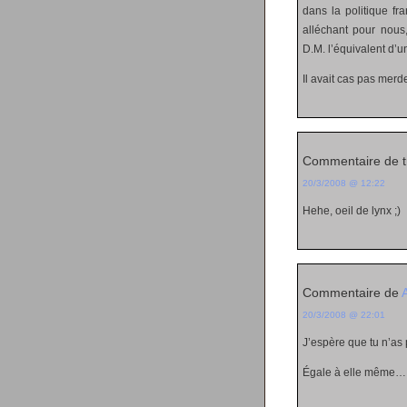
dans la politique fr
alléchant pour nous
D.M. l’équivalent d’un
Il avait cas pas merde
Commentaire de tr
20/3/2008 @ 12:22
Hehe, oeil de lynx ;)
Commentaire de
20/3/2008 @ 22:01
J’espère que tu n’as
Égale à elle même…