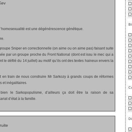
Kev
B
 l’homosexualité est une dégénérescence génétique.
re.
 groupe Sniper en correctionnelle (on aime ou on aime pas) faisant suite
buée par un groupe proche du Front National (dont est issu le mec qui a
t le défilé du 14 juillet) au motif qu’ils ont des textes haineux envers la
t en train de nous construire Mr Sarkozy à grands coups de réformes
s et inégalitaires.
C
bien le Sarkopopulisme, d’ailleurs ça doit être la raison de sa
iat d’état à la famille.
D
uite