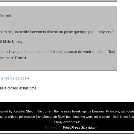
Gromit
 bien né, on mérite forcément d’avoir un poste quelque part… voyons !”
té HLM de Nancy…
 rend sympathique, mais on peut pas l’accuser de venir du sérail. Tout
or-man” Estrosi.
aires de ce post
•
 is closed at this time.
signed by
Kaushal Sheth
. The current theme uses tweakings by
Benjamin François
, with co
used without permission from Jonathan Blow, but I hope he won't mind since I find his work in
it truly deserves it.
Powered by
WordPress Strayhorn