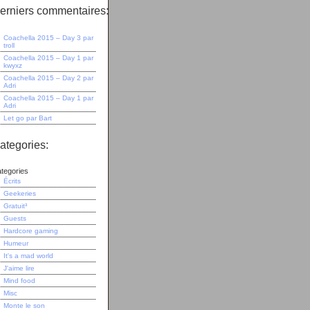
erniers commentaires:
Coachella 2015 – Day 3
par
troll
Coachella 2015 – Day 1
par
kwyxz
Coachella 2015 – Day 2
par
Adri
Coachella 2015 – Day 1
par
Adri
Let go
par
Bart
ategories:
tegories
Écrits
Geekeries
Gratuit³
Guests
Hardcore gaming
Humeur
It's a mad world
J'aime lire
Mind food
Misc
Monte le son