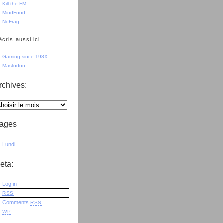
Kill the FM
MindFood
NoFrag
écris aussi ici
Gaming since 198X
Mastodon
rchives:
ages
Lundi
eta:
Log in
RSS
Comments
RSS
WP