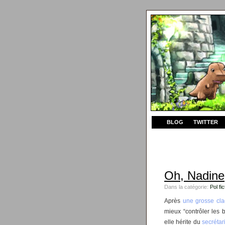
BLOG
TWITTER
Oh, Nadine
Dans la catégorie:
Pol fic
Après
une grosse cla
mieux “contrôler les 
elle hérite du
secrétari