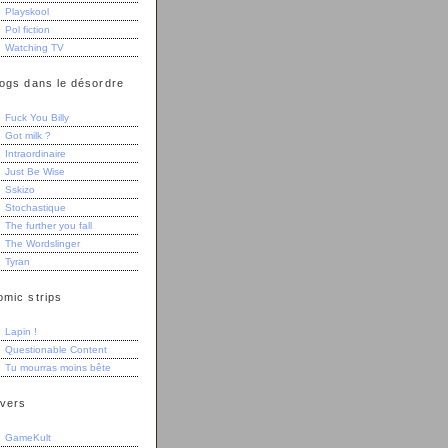
Playskool
Pol fiction
Watching TV
logs dans le désordre
Fuck You Billy
Got milk ?
Intraordinaire
Just Be Wise
Sskizo
Stochastique
The further you fall
The Wordslinger
Tyran
omic strips
Lapin !
Questionable Content
Tu mourras moins bête
ivers
GameKult