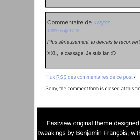
Commentaire de
kwyxz
1/6/2005 @ 17:18
Plus sérieusement, tu devrais te reconver
XXL, le cassage. Je suis fan :D
Flux
des commentaires de ce post
•
RSS
Sorry, the comment form is closed at this ti
Eastview original theme designe
tweakings by
Benjamin François
, wi