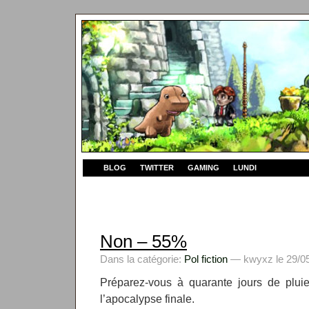
BLOG
TWITTER
GAMING
LUNDI
Non – 55%
Dans la catégorie:
Pol fiction
— kwyxz le 29/05
Préparez-vous à quarante jours de pluie
l’apocalypse finale.