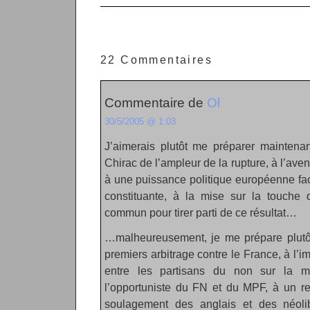
22 Commentaires
Commentaire de
Ol
30/5/2005 @ 1:03
J’aimerais plutôt me préparer maintena
Chirac de l’ampleur de la rupture, à l’av
à une puissance politique européenne f
constituante, à la mise sur la touche 
commun pour tirer parti de ce résultat…
…malheureusement, je me prépare plutôt
premiers arbitrage contre le France, à l’i
entre les partisans du non sur la ma
l’opportuniste du FN et du MPF, à un 
soulagement des anglais et des néoli