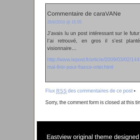
Commentaire de caraVANe
26/6/2010 @ 15:55
J’avais lu un post intéressant sur le fut
l’ai retrouvé, en gros il s’est pla
visionnaire…
http://www.lepost.fr/article/2009/03/02/1
mal-finir-pour-france-inter.html
Flux
des commentaires de ce post
•
RSS
Sorry, the comment form is closed at this ti
Eastview original theme designe