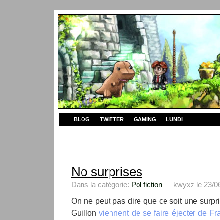
BLOG
TWITTER
GAMING
LUNDI
No surprises
Dans la catégorie:
Pol fiction
— kwyxz le 23/06
On ne peut pas dire que ce soit une surpri
Guillon
viennent de se faire éjecter de Fr