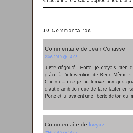
« l’actionnaire » saura apprécier leurs effor
10 Commentaires
Commentaire de Jean Culaisse
23/6/2010 @ 14:03
Juste dégouté…Porte, je croyais bien q
grâce à l’intervention de Bern. Même s
Guillon – que je ne trouve bon que qua
d’autre ambition que de faire lauler en 
Porte et lui avaient une liberté de ton qui
Commentaire de
kwyxz
23/6/2010 @ 14:07