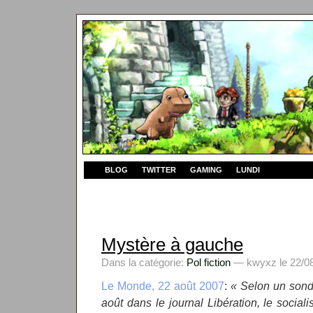
BLOG
TWITTER
GAMING
LUNDI
Mystère à gauche
Dans la catégorie:
Pol fiction
— kwyxz le 22/08
Le Monde, 22 août 2007
:
« Selon un sond
août dans le journal Libération, le socia