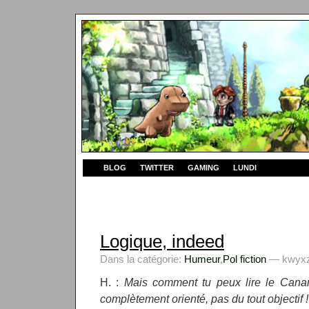
BLOG
TWITTER
GAMING
LUNDI
Logique, indeed
Dans la catégorie:
Humeur
,
Pol fiction
— kwyxz 
H. :
Mais comment tu peux lire le Canar
complètement orienté, pas du tout objectif !