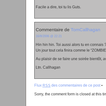
Facile a dire, toi tu lis Guts.
Commentaire de
TomCallhagan
16/8/2006 @ 22:21
Hin hin hin. Toi aussi alors tu en connais 
Un jour tout cela finira comme le “ZOMBI
Au plaisir de se faire une soirée bientôt,
Ltn. Callhagan
Flux
des commentaires de ce post
•
RSS
Sorry, the comment form is closed at this ti