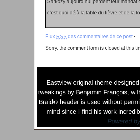
Sarkozy aujourd’hui perdent leur mandat 
c’est quoi déjà la fable du lièvre et de la t
Flux
des commentaires de ce post
•
RSS
Sorry, the comment form is closed at this ti
Eastview original theme designe
tweakings by
Benjamin François
, wi
Braid© header is used without permi
mind since I find his work incredib
Powered b