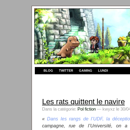
BLOG
TWITTER
GAMING
LUNDI
Les rats quittent le navire
Dans la catégorie:
Pol fiction
— kwyxz le 30/04
«
Dans les rangs de l’UDF, la décepti
campagne, rue de l’Université, on 