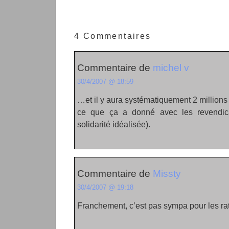
4 Commentaires
Commentaire de
michel v
30/4/2007 @ 18:59
…et il y aura systématiquement 2 millions
ce que ça a donné avec les revendicat
solidarité idéalisée).
Commentaire de
Missty
30/4/2007 @ 19:18
Franchement, c’est pas sympa pour les r