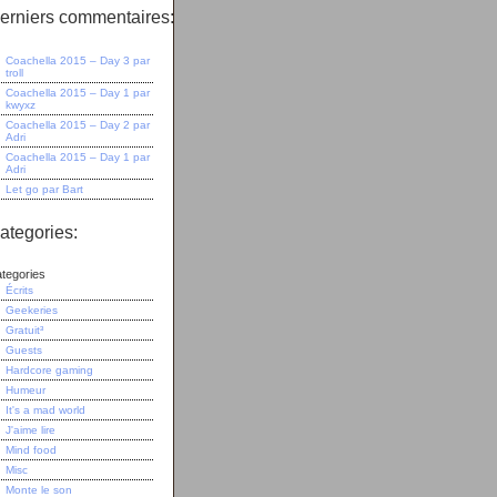
erniers commentaires:
Coachella 2015 – Day 3
par
troll
Coachella 2015 – Day 1
par
kwyxz
Coachella 2015 – Day 2
par
Adri
Coachella 2015 – Day 1
par
Adri
Let go
par
Bart
ategories:
tegories
Écrits
Geekeries
Gratuit³
Guests
Hardcore gaming
Humeur
It's a mad world
J'aime lire
Mind food
Misc
Monte le son