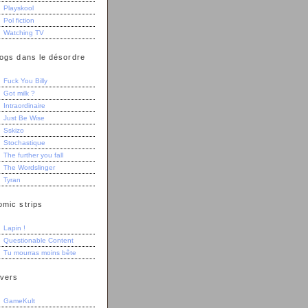
Playskool
Pol fiction
Watching TV
logs dans le désordre
Fuck You Billy
Got milk ?
Intraordinaire
Just Be Wise
Sskizo
Stochastique
The further you fall
The Wordslinger
Tyran
omic strips
Lapin !
Questionable Content
Tu mourras moins bête
ivers
GameKult