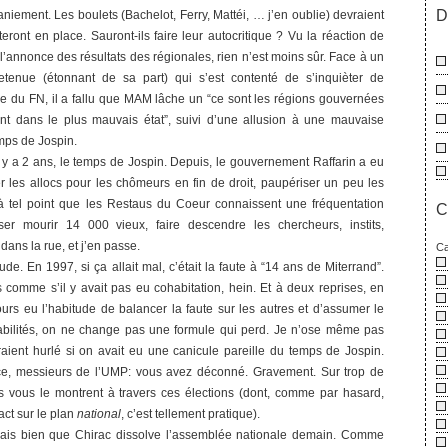
D
iement. Les boulets (Bachelot, Ferry, Mattéi, … j’en oublie) devraient
teront en place. Sauront-ils faire leur autocritique ? Vu la réaction de
 l’annonce des résultats des régionales, rien n’est moins sûr. Face à un
tenue (étonnant de sa part) qui s’est contenté de s’inquièter de
ore du FN, il a fallu que MAM lâche un “ce sont les régions gouvernées
nt dans le plus mauvais état”, suivi d’une allusion à une mauvaise
mps de Jospin.
il y a 2 ans, le temps de Jospin. Depuis, le gouvernement Raffarin a eu
 les allocs pour les chômeurs en fin de droit, paupériser un peu les
 à tel point que les Restaus du Coeur connaissent une fréquentation
C
ser mourir 14 000 vieux, faire descendre les chercheurs, instits,
dans la rue, et j’en passe.
Ca
ude. En 1997, si ça allait mal, c’était la faute à “14 ans de Miterrand”.
 comme s’il y avait pas eu cohabitation, hein. Et à deux reprises, en
ours eu l’habitude de balancer la faute sur les autres et d’assumer le
ilités, on ne change pas une formule qui perd. Je n’ose même pas
raient hurlé si on avait eu une canicule pareille du temps de Jospin.
ace, messieurs de l’UMP: vous avez déconné. Gravement. Sur trop de
is vous le montrent à travers ces élections (dont, comme par hasard,
ct sur le plan
national
, c’est tellement pratique).
rais bien que Chirac dissolve l’assemblée nationale demain. Comme