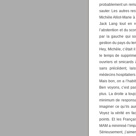
probablement un reman
sauter. Les autres res
Michèle Alliot-Marie à
Jack Lang tout en re
l’abstention et du sc
par la gauche qui so
gestion du pays du te
Hey, Michèle, c’était 
le temps de supprimer
ouvriers et smicards
sans précédent, lais
médecins hospitaliers 
Mais bon, on a l’habit
Ben voyons, c’est pas
plus. La droite a touj
minimum de responsab
imaginer ce qu’ils au
Voyez la vérité en f
points. Et les França
MAM a minimisé l’impa
Sérieusement, j’aime