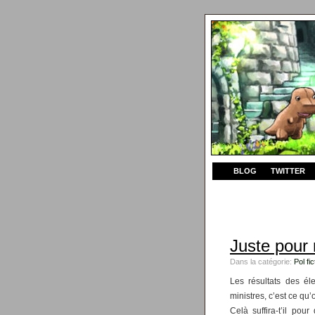
BLOG
TWITTER
Juste pour 
Dans la catégorie:
Pol fic
Les résultats des éle
ministres, c’est ce qu’
Celà suffira-t’il po