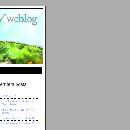
erniers posts:
Hello 2022
‘The Last Jedi’ Strikes a
Bland Note
In defense of the Orly IT
Team
Coachella 2015 – Day 3
Coachella 2015 – Day 2