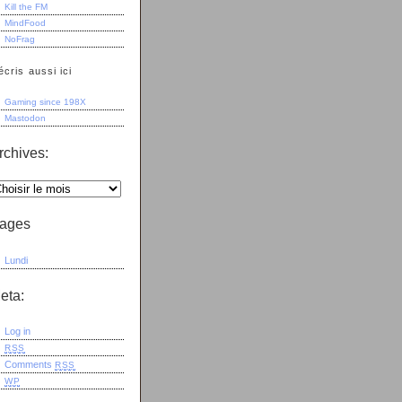
Kill the FM
MindFood
NoFrag
écris aussi ici
Gaming since 198X
Mastodon
rchives:
ages
Lundi
eta:
Log in
RSS
Comments
RSS
WP