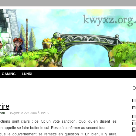
GAMING
LUNDI
D
rire
tion
— kwyxz le 22/03/04 à 19:15
ctions sont clairs : ce fut un vote sanction. Quoi qu’en disent les
on appelle se faire botter le cul. Reste à confirmer au second tour.
ur que le gouvernement se remette en question ? Eh bien, il y aura