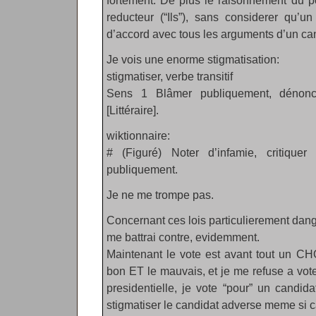
fortement. De plus le raisonnement du p
reducteur (“Ils”), sans considerer qu’u
d’accord avec tous les arguments d’un ca
Je vois une enorme stigmatisation:
stigmatiser, verbe transitif
Sens 1 Blâmer publiquement, dénonc
[Littéraire].
wiktionnaire:
# (Figuré) Noter d’infamie, critique
publiquement.
Je ne me trompe pas.
Concernant ces lois particulierement dange
me battrai contre, evidemment.
Maintenant le vote est avant tout un CHOIX
bon ET le mauvais, et je me refuse a voter
presidentielle, je vote “pour” un candid
stigmatiser le candidat adverse meme si ca