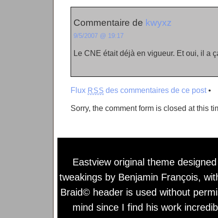
Commentaire de
kwyxz
9/5/2007 @ 19:17
Le CNE était déjà en vigueur. Et oui, il a ça
Flux
des commentaires de ce post
•
RSS
Sorry, the comment form is closed at this ti
Eastview original theme designe
tweakings by
Benjamin François
, wi
Braid© header is used without permi
mind since I find his work incredib