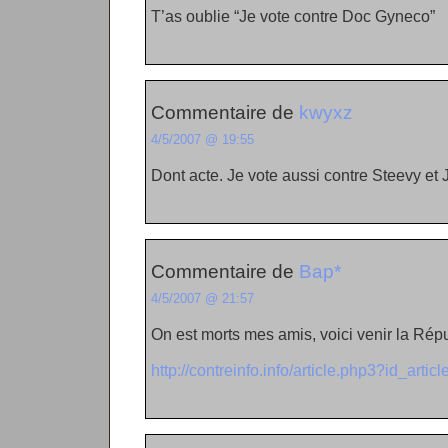
T’as oublie “Je vote contre Doc Gyneco”
Commentaire de
kwyxz
4/5/2007 @ 19:55
Dont acte. Je vote aussi contre Steevy et 
Commentaire de
Bap*
4/5/2007 @ 21:57
On est morts mes amis, voici venir la Rép
http://contreinfo.info/article.php3?id_artic