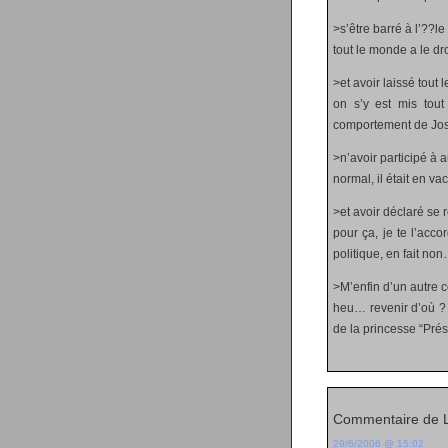
>s’être barré à l’??l
tout le monde a le dr
>et avoir laissé tou
on s’y est mis tout
comportement de Josp
>n’avoir participé à
normal, il était en va
>et avoir déclaré se r
pour ça, je te l’acco
politique, en fait no
>M’enfin d’un autre cô
heu… revenir d’où ? ti
de la princesse “Prés
Commentaire de 
29/6/2006 @ 15:02