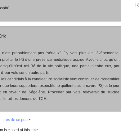
R
Jospin”…
rik
 n’est probablement pas “sérieux”. J’y vois plus de l’événementiel
si profiter le PS d’une présence médiatique accrue. Avec le choc qu’ont
lorsqu’il s’est reti-Ré de la vie politique, une partie d’entre eux, par
t leur vote sur un autre parti.
 les candidats à la candidature socialiste vont continuer de rassembler
r que leurs supporters respectifs ne quittent pas le navire PS) et le jour
t en faveur de Ségolène. Procéder par vote relèverait du suicide
veillerait les démons du TCE.
aires de ce post
•
 is closed at this time.