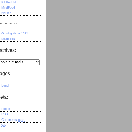
Kill the FM
MindFood
NoFrag
écris aussi ici
Gaming since 198X
Mastodon
rchives:
ages
Lundi
eta:
Log in
RSS
Comments
RSS
WP