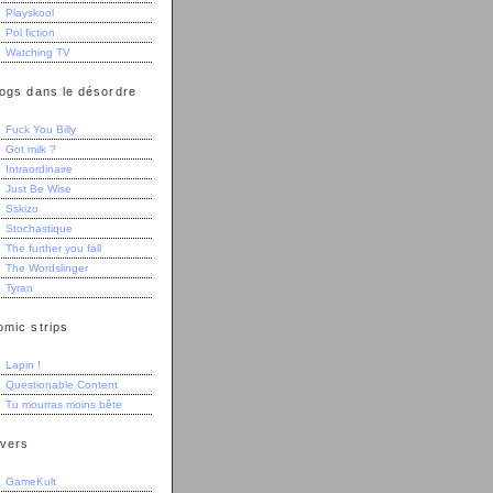
Playskool
Pol fiction
Watching TV
logs dans le désordre
Fuck You Billy
Got milk ?
Intraordinaire
Just Be Wise
Sskizo
Stochastique
The further you fall
The Wordslinger
Tyran
omic strips
Lapin !
Questionable Content
Tu mourras moins bête
ivers
GameKult