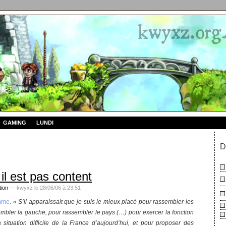
GAMING
LUNDI
D
t il est pas content
tion
— kwyxz le 28/06/06 à 23:51
amme
.
« S’il apparaissait que je suis le mieux placé pour rassembler les
embler la gauche, pour rassembler le pays (…) pour exercer la fonction
a situation difficile de la France d’aujourd’hui, et pour proposer des