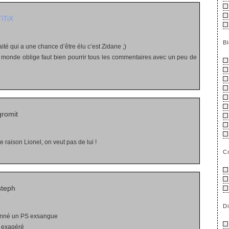
TiTiX
B
aité qui a une chance d’être élu c’est Zidane ;)
monde oblige faut bien pourrir tous les commentaires avec un peu de
romit
e raison Lionel, on veut pas de lui !
C
steph
D
onné un PS exsangue
s exagéré