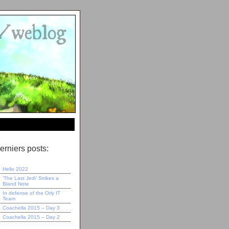
erniers posts:
Hello 2022
‘The Last Jedi’ Strikes a
Bland Note
In defense of the Orly IT
Team
Coachella 2015 – Day 3
Coachella 2015 – Day 2