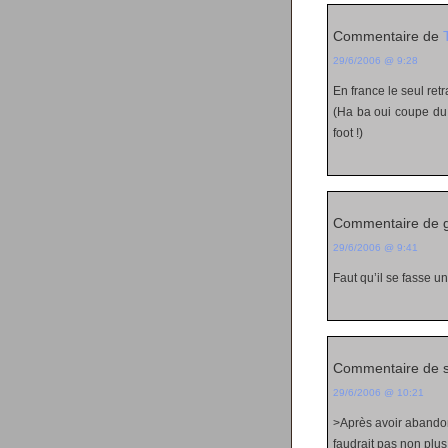
Commentaire de
29/6/2006 @ 9:28
En france le seul retr
(Ha ba oui coupe du 
foot !)
Commentaire de g
29/6/2006 @ 9:41
Faut qu’il se fasse un
Commentaire de 
29/6/2006 @ 10:21
>Après avoir aband
faudrait pas non plu