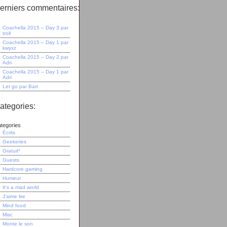
erniers commentaires:
Coachella 2015 – Day 3
par
troll
Coachella 2015 – Day 1
par
kwyxz
Coachella 2015 – Day 2
par
Adri
Coachella 2015 – Day 1
par
Adri
Let go
par
Bart
ategories:
tegories
Écrits
Geekeries
Gratuit³
Guests
Hardcore gaming
Humeur
It's a mad world
J'aime lire
Mind food
Misc
Monte le son