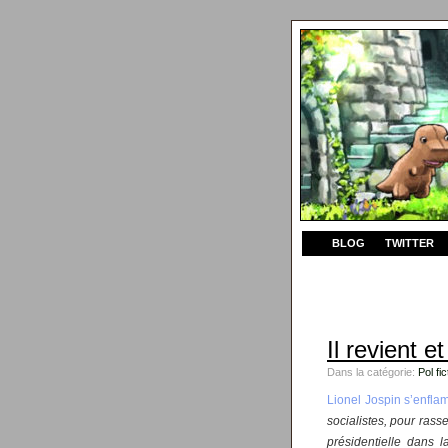
BLOG
TWITTER
Il revient e
Dans la catégorie:
Pol fic
Lionel Jospin s’enfl
socialistes, pour rass
présidentielle dans l