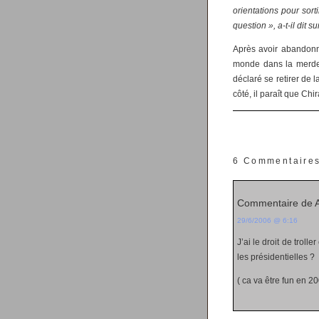
orientations pour sor
question », a-t-il dit su
Après avoir abandonné
monde dans la merde 
déclaré se retirer de l
côté, il paraît que Chi
6 Commentaire
Commentaire de 
29/6/2006 @ 6:16
J’ai le droit de trol
les présidentielles ?
( ca va être fun en 2