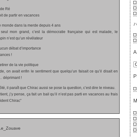
e de Ré
oit de partir en vacances
J'
t le monde dans la merde depuis 4 ans
 seul mon grand, c’est la démocratie française qui est malade, le
in n’est qu’un révélateur
 aucun débat d’importance
A
cances !
etirer de la vie politique
rde, on avait enfin le sentiment que quelqu’un faisait ce qu’il disait en
P
n… déprimant !
té, il paraît que Chirac aussi se pose la question, c’est dire le niveau.
ent, j’y pense, ça fait un bail qu’il n’est pas parti en vacances au frais
M
ident Chirac”
Le_Zouave