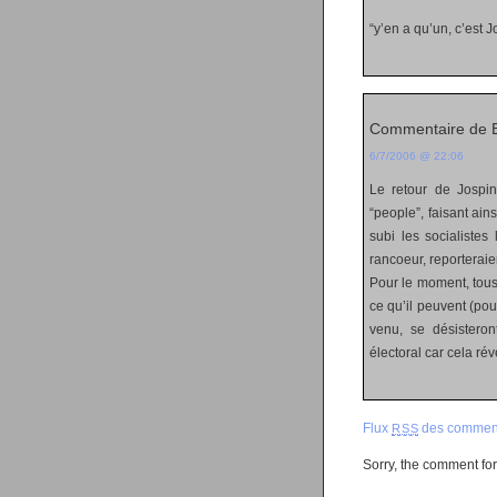
“y’en a qu’un, c’est 
Commentaire de E
6/7/2006 @ 22:06
Le retour de Jospin
“people”, faisant ain
subi les socialistes 
rancoeur, reporteraien
Pour le moment, tous
ce qu’il peuvent (pou
venu, se désisteron
électoral car cela ré
Flux
des comment
RSS
Sorry, the comment form