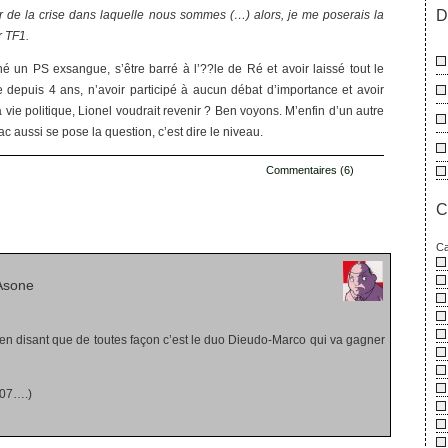
D
tir de la crise dans laquelle nous sommes (…) alors, je me poserais la
r TF1.
 un PS exsangue, s’être barré à l’??le de Ré et avoir laissé tout le
depuis 4 ans, n’avoir participé à aucun débat d’importance et avoir
a vie politique, Lionel voudrait revenir ? Ben voyons. M’enfin d’un autre
rac aussi se pose la question, c’est dire le niveau.
Commentaires (6)
C
s
Ca
Asone
ler en disant que de toutes façon c’est le duo Dieudo-Marco qui va gagner
007….)