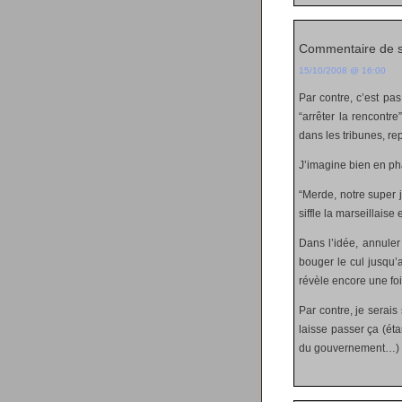
Commentaire de 
15/10/2008 @ 16:00
Par contre, c’est pas
“arrêter la rencontr
dans les tribunes, re
J’imagine bien en pha
“Merde, notre super 
siffle la marseillaise 
Dans l’idée, annuler
bouger le cul jusqu’
révèle encore une fo
Par contre, je serai
laisse passer ça (ét
du gouvernement…)