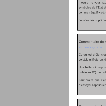
mesure ne vous rapp
symboles de l’Etat e
comme négatif vis-à-
Je m’en fais trop ? Je
Commentaire de 
15/10/2008 @ 17:09
Ce qui est drôle, c’e
ce style (sifflets lor
Une belle loi propos
publié au JO) par notr
Faut croire que c’é
d’essayer l’appliquer,