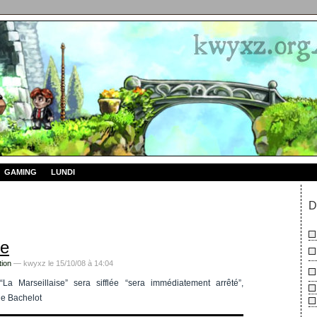
GAMING
LUNDI
D
me
tion
— kwyxz le 15/10/08 à 14:04
La Marseillaise” sera sifflée “sera immédiatement arrêté”,
e Bachelot