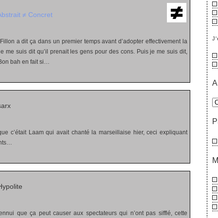
Abstrait ≠ Concret
J'
llon a dit ça dans un premier temps avant d’adopter effectivement la
je me suis dit qu’il prenait les gens pour des cons. Puis je me suis dit,
n bah en fait si…
A
sarx
P
que c’était Laam qui avait chanté la marseillaise hier, ceci expliquant
ents…
M
ypolite
nnui que ça peut causer aux spectateurs qui n’ont pas sifflé, cette