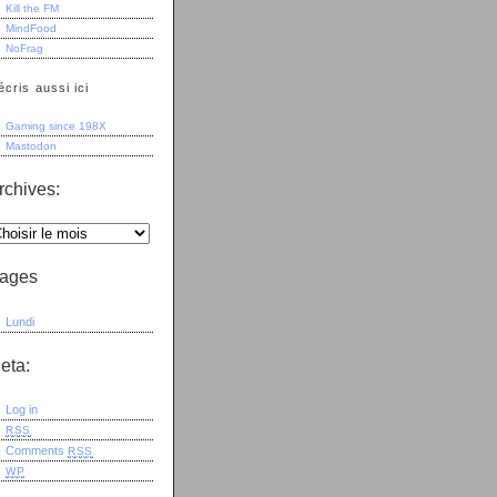
Kill the FM
MindFood
NoFrag
écris aussi ici
Gaming since 198X
Mastodon
rchives:
ages
Lundi
eta:
Log in
RSS
Comments
RSS
WP