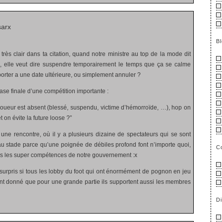
sarx
B
 très clair dans ta citation, quand notre ministre au top de la mode dit
e”, elle veut dire suspendre temporairement le temps que ça se calme
porter a une date ultérieure, ou simplement annuler ?
se finale d’une compétition importante :
joueur est absent (blessé, suspendu, victime d’hémorroïde, …), hop on
et on évite la future loose ?”
 une rencontre, où il y a plusieurs dizaine de spectateurs qui se sont
au stade parce qu’une poignée de débiles profond font n’importe quoi,
C
is les super compétences de notre gouvernement :x
s surpris si tous les lobby du foot qui ont énormément de pognon en jeu
ant donné que pour une grande partie ils supportent aussi les membres
D