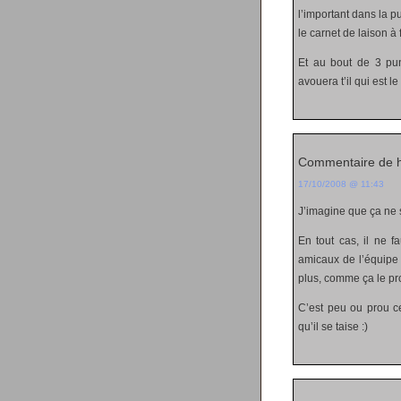
l’important dans la pu
le carnet de laison à
Et au bout de 3 pun
avouera t’il qui est l
Commentaire de 
17/10/2008 @ 11:43
J’imagine que ça ne 
En tout cas, il ne f
amicaux de l’équipe 
plus, comme ça le pr
C’est peu ou prou ce 
qu’il se taise :)