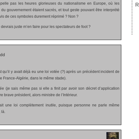
elle pas les heures glorieuses du nationalisme en Europe, où les
R
t du gouvernement étaient sacrés, et tout geste pouvant être interprété
vis de ces symboles durement réprimé ? Non ?
 devrais juste m’en faire pour les spectateurs de foot ?
rdd
st qu’il y avait déjà eu une loi votée (?) après un précédent incident de
s de France-Algérie, dans le même stade).
ée (je sais même pas si elle a finit par avoir son décret d’application
e brave président, alors ministre de l’Intérieur.
tait une loi complètement inutile, puisque personne ne parle même
 là.