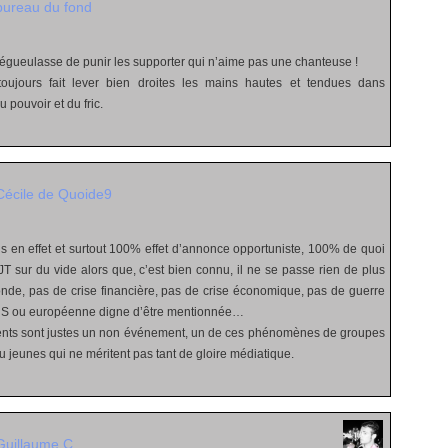
bureau du fond
 dégueulasse de punir les supporter qui n’aime pas une chanteuse !
oujours fait lever bien droites les mains hautes et tendues dans
 pouvoir et du fric.
Cécile de Quoide9
dis en effet et surtout 100% effet d’annonce opportuniste, 100% de quoi
JT sur du vide alors que, c’est bien connu, il ne se passe rien de plus
nde, pas de crise financière, pas de crise économique, pas de guerre
u US ou européenne digne d’être mentionnée…
ments sont justes un non événement, un de ces phénomènes de groupes
 jeunes qui ne méritent pas tant de gloire médiatique.
Guillaume C.