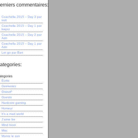
erniers commentaires:
Coachella 2015 – Day 3
par
troll
Coachella 2015 – Day 1
par
kwyxz
Coachella 2015 – Day 2
par
Adri
Coachella 2015 – Day 1
par
Adri
Let go
par
Bart
ategories:
tegories
Écrits
Geekeries
Gratuit³
Guests
Hardcore gaming
Humeur
It's a mad world
J'aime lire
Mind food
Misc
Monte le son