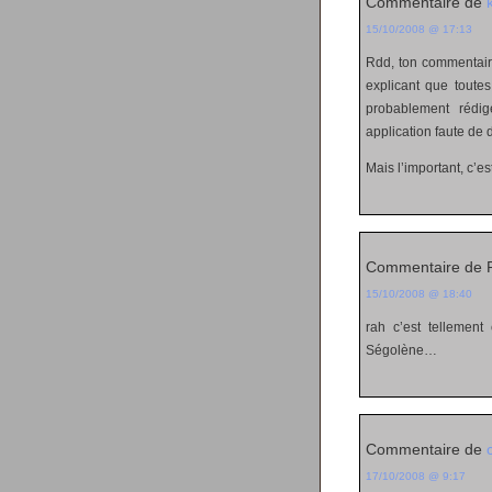
Commentaire de
15/10/2008 @ 17:13
Rdd, ton commentaire
explicant que toutes
probablement rédi
application faute de 
Mais l’important, c’e
Commentaire de R
15/10/2008 @ 18:40
rah c’est tellemen
Ségolène…
Commentaire de
17/10/2008 @ 9:17