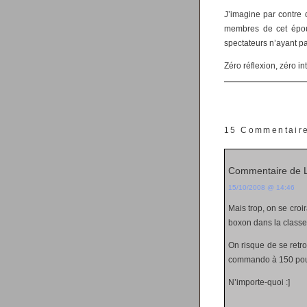
J’imagine par contre 
membres de cet épou
spectateurs n’ayant pas
Zéro réflexion, zéro in
15 Commentair
Commentaire de 
15/10/2008 @ 14:46
Mais trop, on se croi
boxon dans la classe
On risque de se retro
commando à 150 pour si
N’importe-quoi :]