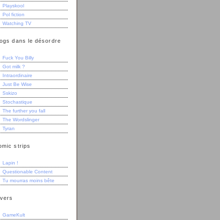
Playskool
Pol fiction
Watching TV
logs dans le désordre
Fuck You Billy
Got milk ?
Intraordinaire
Just Be Wise
Sskizo
Stochastique
The further you fall
The Wordslinger
Tyran
omic strips
Lapin !
Questionable Content
Tu mourras moins bête
ivers
GameKult