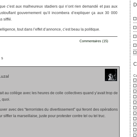
D
que c’est aux malheureux stadiers qui n’ont rien demandé et pas aux
stouflant gouvernement qu’il incombera d’expliquer ça aux 30 000
 sifflé.
telligence, tout dans l’effet d’annonce, c’est beau la politique.
Commentaires (15)
es
C
Ca
Luzal
rait au collège avec les heures de colle collectives quand y’avait trop de
, quoi.
uver avec des “terrorristes du divertissement” qui feront des opérations
ffler la marseillaise, juste pour protester contre tel ou tel truc.