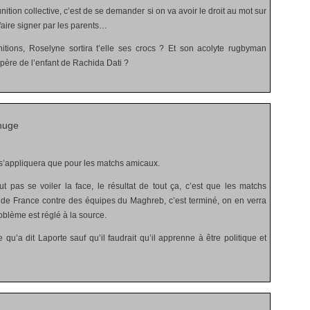
nition collective, c’est de se demander si on va avoir le droit au mot sur
 faire signer par les parents…
itions, Roselyne sortira t’elle ses crocs ? Et son acolyte rugbyman
e père de l’enfant de Rachida Dati ?
huge
s’appliquera que pour les matchs amicaux.
aut pas se voiler la face, le résultat de tout ça, c’est que les matchs
de France contre des équipes du Maghreb, c’est terminé, on en verra
oblème est réglé à la source.
qu’a dit Laporte sauf qu’il faudrait qu’il apprenne à être politique et