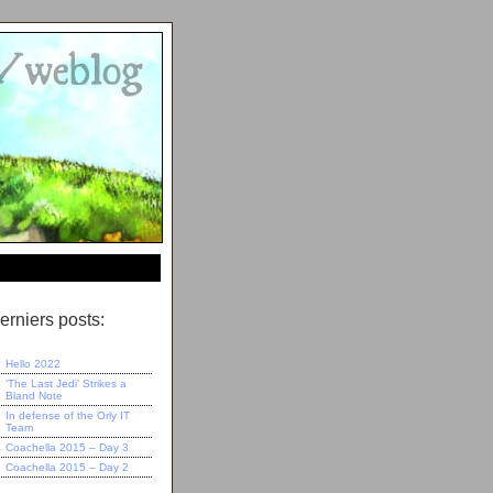
erniers posts:
Hello 2022
‘The Last Jedi’ Strikes a
Bland Note
In defense of the Orly IT
Team
Coachella 2015 – Day 3
Coachella 2015 – Day 2