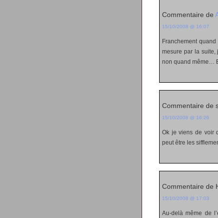
Commentaire de
15/10/2008 @ 16:07
Franchement quand Fi
mesure par la suite, 
non quand même… Bo
Commentaire de 
15/10/2008 @ 16:26
Ok je viens de voir 
peut être les sifflem
Commentaire de H
15/10/2008 @ 17:03
Au-delà même de l’e