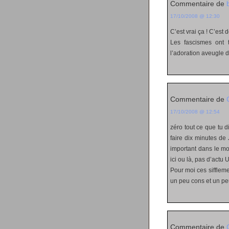
Commentaire de
17/10/2008 @ 12:30
C’est vrai ça ! C’est
Les fascismes ont t
l’adoration aveugle du
Commentaire de
17/10/2008 @ 12:54
zéro tout ce que tu 
faire dix minutes de 
important dans le mo
ici ou là, pas d’act
Pour moi ces siffle
un peu cons et un peu
Commentaire de