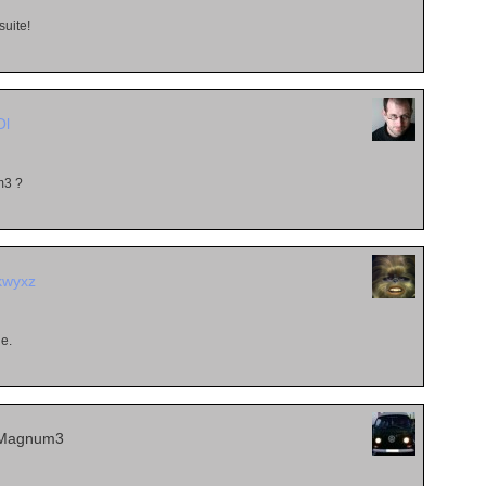
suite!
Ol
3 ?
kwyxz
le.
 Magnum3