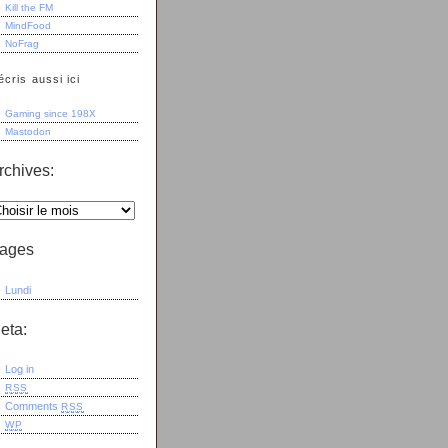
Kill the FM
MindFood
NoFrag
écris aussi ici
Gaming since 198X
Mastodon
rchives:
ages
Lundi
eta:
Log in
RSS
Comments
RSS
WP