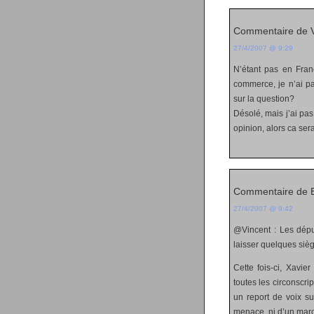
Commentaire de V
27/4/2007 @ 9:29
N’étant pas en Fran
commerce, je n’ai p
sur la question?
Désolé, mais j’ai pa
opinion, alors ca ser
Commentaire de E
27/4/2007 @ 9:42
@Vincent : Les dépu
laisser quelques siè
Cette fois-ci, Xavie
toutes les circonscri
un report de voix su
menace, ni d’un mar