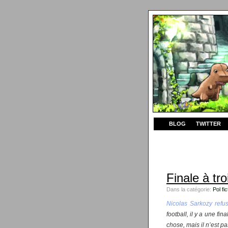
BLOG
TWITTER
Finale à tro
Dans la catégorie:
Pol fic
Nicolas Sarkozy refu
football, il y a une fi
chose, mais il n’est pas