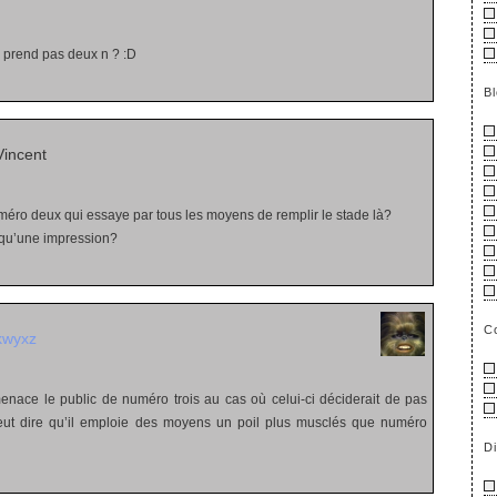
 prend pas deux n ? :D
B
incent
éro deux qui essaye par tous les moyens de remplir le stade là?
e qu’une impression?
C
kwyxz
ace le public de numéro trois au cas où celui-ci déciderait de pas
peut dire qu’il emploie des moyens un poil plus musclés que numéro
D