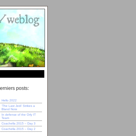
erniers posts:
Hello 2022
‘The Last Jedi’ Strikes a
Bland Note
In defense of the Orly IT
Team
Coachella 2015 – Day 3
Coachella 2015 – Day 2