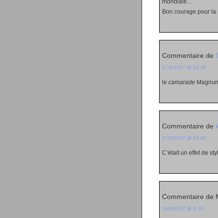
mondiale…
Bon courage pour la 
Commentaire de
27/4/2007 @ 21:28
le
camarade
Magnum
Commentaire de
27/4/2007 @ 23:42
C’était un effet de sty
Commentaire de
28/4/2007 @ 0:36