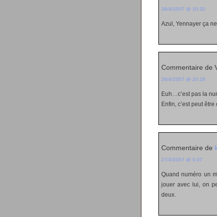
26/4/2007 @ 10:32
Azul, Yennayer ça ne
Commentaire de V
26/4/2007 @ 20:18
Euh…c’est pas la num
Enfin, c’est peut êtr
Commentaire de
27/4/2007 @ 0:47
Quand numéro un men
jouer avec lui, on 
deux.