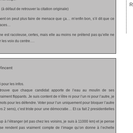
R
D
(à défaut de retrouver la citation originale)
nt on peut plus faire de menace que ça… m’enfin bon, s’il dit que ce
naces…
e est racoleuse, certes, mais elle au moins ne prétend pas qu’elle ne
r les voix du centre….
incent
ï pour les infos.
 trouve que chaque candidat apporte de l’eau au moulin de ses
raiment flippants. Je suis content de n’être ni pour l’un ni pour l’autre, je
mots pour les défendre. Voter pour l’un uniquement pour bloquer l’autre
s 2 sens), c’est triste pour une démocratie… Et ca fait 2 presidentielles
 à l’étranger (et pas chez les voisins, je suis à 11000 km) et je pense
 se rendent pas vraiment compte de l’image qu’on donne à l’echelle