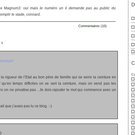
D
rade Magnum3:
oui mais le numéro un il demande pas au public du
remplir le stade, connard.
Commentaires (10)
es
yenayer
C
Ca
la rigueur de l’Etat au bon père de famille qui se serre la ceinture en
uf qu’en temps difficiles on se sert la ceinture, mais on vend pas les
onc on ne privatise pas…Je dois rajouter le mot qui commence avec un
ail que j’avais pas lu ce blog. :-)
D