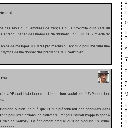
incent
J'
ce ces mois ci, ni entourés de français ou à proximité d’un café du
as entendu parler des menaces de “numéro un”… Tu peux m’éclairer
s envie de me taper 300 sites pro machin ou anti truc pour me faire une
A
ait sympa de me donner des précisions, si tu veux bien.
P
rtaï
M
tés UDF sont historiquement liés au bon vouloir de l’UMP pour leur
ges.
r Bertrand a bien indiqué que l’UMP présenterait des candidats dans
ptions pour les élections législatives si François Bayrou n’appelait pas à
r Nicolas Sarkozy. Il a également précisé qu’il ne s’agissait ni d’une
chandage.