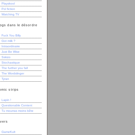
Playskool
Pol fiction
Watching TV
logs dans le désordre
Fuck You Billy
Got milk ?
Intraordinaire
Just Be Wise
Sskizo
Stochastique
The further you fall
The Wordslinger
Tyran
omic strips
Lapin !
Questionable Content
Tu mourras moins bête
ivers
GameKult