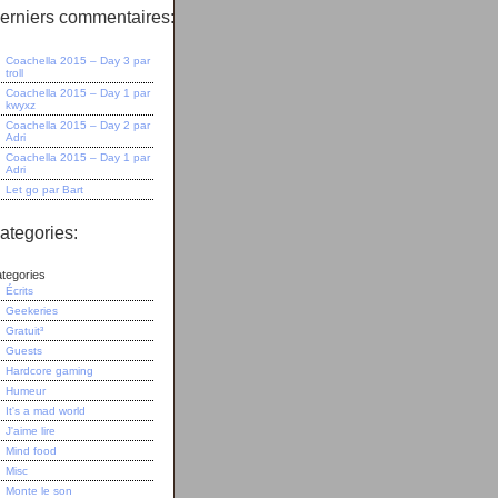
erniers commentaires:
Coachella 2015 – Day 3
par
troll
Coachella 2015 – Day 1
par
kwyxz
Coachella 2015 – Day 2
par
Adri
Coachella 2015 – Day 1
par
Adri
Let go
par
Bart
ategories:
tegories
Écrits
Geekeries
Gratuit³
Guests
Hardcore gaming
Humeur
It's a mad world
J'aime lire
Mind food
Misc
Monte le son