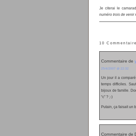
Je citerai le cama
numéro trois de venir 
10 Commentair
Commentaire de
25/4/2007 @ 22:32
Un jour il a comparé 
temps difficiles. Sa
bijoux de famille. D
“c” ? ;-)
Putain, ça faisait un b
Commentaire de 