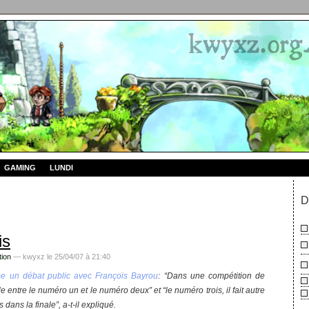
GAMING
LUNDI
D
is
tion
— kwyxz le 25/04/07 à 21:40
se un débat public avec François Bayrou
: “Dans une compétition de
nale entre le numéro un et le numéro deux” et “le numéro trois, il fait autre
 dans la finale”, a-t-il expliqué.