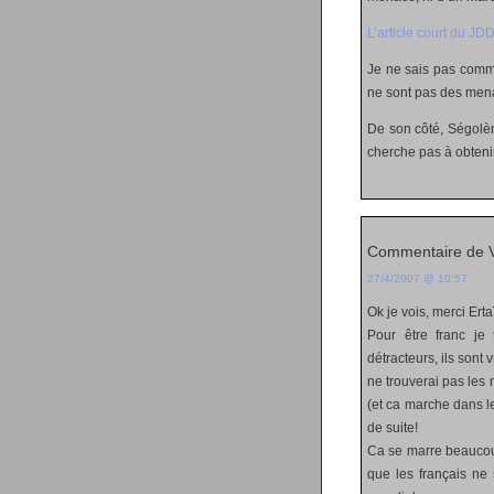
L’article court du JD
Je ne sais pas comme
ne sont pas des me
De son côté, Ségolèn
cherche pas à obteni
Commentaire de V
27/4/2007 @ 10:57
Ok je vois, merci Erta
Pour être franc je
détracteurs, ils sont v
ne trouverai pas les 
(et ca marche dans le
de suite!
Ca se marre beaucoup
que les français ne