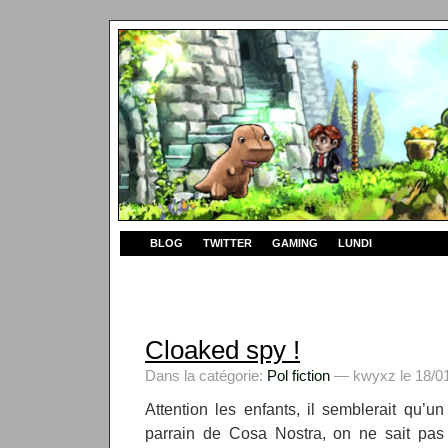
BLOG
TWITTER
GAMING
LUNDI
Cloaked spy !
Dans la catégorie:
Pol fiction
— kwyxz le 18/01
Attention les enfants, il semblerait qu’
parrain de Cosa Nostra, on ne sait pas t