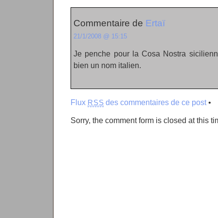
Commentaire de
Ertaï
21/1/2008 @ 15:15
Je penche pour la Cosa Nostra sicilienne
bien un nom italien.
Flux
des commentaires de ce post
•
RSS
Sorry, the comment form is closed at this ti